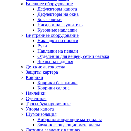
Внешнее оборудование
Дефлекторы капота
Дефлекторы на окна
Брызговики
Насадки на глушитель
Кузовные накладки
Внутреннее оборудование
Накладки на пороги
Рули
Накладки на педали
Отделения для вещей, сетки багажа
Чехлы на сиденья
Детские автокресла
Защиты картера
Коврики
Коврики багажника
Коврики салона
Наклейки
Сувениры
Тросы буксировочные
Упоры капота
Шумоизоляция
Вибропоглощающие материалы
Звукопоглощающие материалы
Датчики давления в шинах