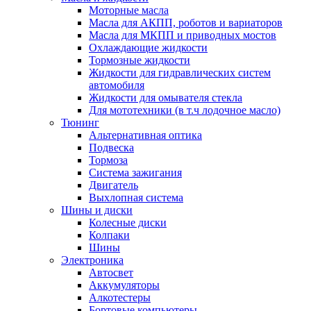
Моторные масла
Масла для АКПП, роботов и вариаторов
Масла для МКПП и приводных мостов
Охлаждающие жидкости
Тормозные жидкости
Жидкости для гидравлических систем
автомобиля
Жидкости для омывателя стекла
Для мототехники (в т.ч лодочное масло)
Тюнинг
Альтернативная оптика
Подвеска
Тормоза
Система зажигания
Двигатель
Выхлопная система
Шины и диски
Колесные диски
Колпаки
Шины
Электроника
Автосвет
Аккумуляторы
Алкотестеры
Бортовые компьютеры