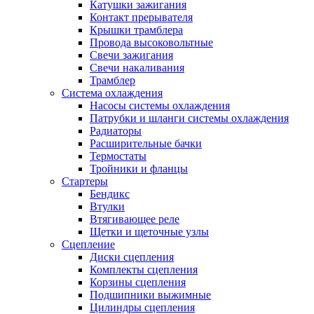
Катушки зажигания
Контакт прерывателя
Крышки трамблера
Провода высоковольтные
Свечи зажигания
Свечи накаливания
Трамблер
Система охлаждения
Насосы системы охлаждения
Патрубки и шланги системы охлаждения
Радиаторы
Расширительные бачки
Термостаты
Тройники и фланцы
Стартеры
Бендикс
Втулки
Втягивающее реле
Щетки и щеточные узлы
Сцепление
Диски сцепления
Комплекты сцепления
Корзины сцепления
Подшипники выжимные
Цилиндры сцепления