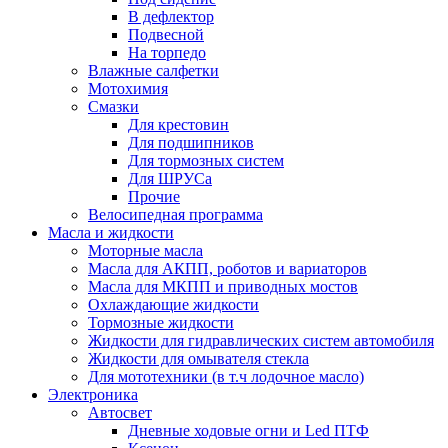
В дефлектор
Подвесной
На торпедо
Влажные салфетки
Мотохимия
Смазки
Для крестовин
Для подшипников
Для тормозных систем
Для ШРУСа
Прочие
Велосипедная программа
Масла и жидкости
Моторные масла
Масла для АКПП, роботов и вариаторов
Масла для МКПП и приводных мостов
Охлаждающие жидкости
Тормозные жидкости
Жидкости для гидравлических систем автомобиля
Жидкости для омывателя стекла
Для мототехники (в т.ч лодочное масло)
Электроника
Автосвет
Дневные ходовые огни и Led ПТФ