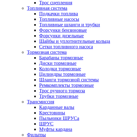
Трос сцепления
Топливная система
Подкачки топлива
Топливные насосы
Топливные шланги и трубки
Форсунки бензиновые
Форсунки дизельные
Шайбы и уплотнительные кольца
Сетки топливного насоса
Тормозная система
Барабаны тормозные
Диски тормозные
Колодки тормозные
Цилиндры тормозные
Шланги тормозной системы
Ремкомплекты тормозные
Трос ручного тормоза
Трубки тормозные
Трансмиссия
Карданные валы
Крестовины
Пыльники ШРУСа
ШРУС
Муфты кардана
Фильтры