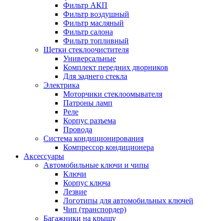
Фильтр АКП
Фильтр воздушный
Фильтр масляный
Фильтр салона
Фильтр топливный
Щетки стеклоочистителя
Универсальные
Комплект передних дворников
Для заднего стекла
Электрика
Моторчики стеклоомывателя
Патроны ламп
Реле
Корпус разъема
Провода
Система кондиционирования
Компрессор кондиционера
Аксессуары
Автомобильные ключи и чипы
Ключи
Корпус ключа
Лезвие
Логотипы для автомобильных ключей
Чип (транспордер)
Багажники на крышу