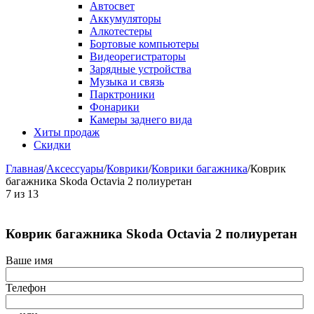
Автосвет
Аккумуляторы
Алкотестеры
Бортовые компьютеры
Видеорегистраторы
Зарядные устройства
Музыка и связь
Парктроники
Фонарики
Камеры заднего вида
Хиты продаж
Скидки
Главная
/
Аксессуары
/
Коврики
/
Коврики багажника
/
Коврик
багажника Skoda Octavia 2 полиуретан
7
из
13
Коврик багажника Skoda Octavia 2 полиуретан
Ваше имя
Телефон