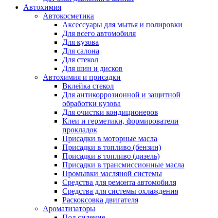
Автохимия
Автокосметика
Аксессуары для мытья и полировки
Для всего автомобиля
Для кузова
Для салона
Для стекол
Для шин и дисков
Автохимия и присадки
Вклейка стекол
Для антикоррозионной и защитной
обработки кузова
Для очистки кондиционеров
Клеи и герметики, формирователи
прокладок
Присадки в моторные масла
Присадки в топливо (бензин)
Присадки в топливо (дизель)
Присадки в трансмиссионные масла
Промывки масляной системы
Средства для ремонта автомобиля
Средства для системы охлаждения
Раскоксовка двигателя
Ароматизаторы
Под сидение