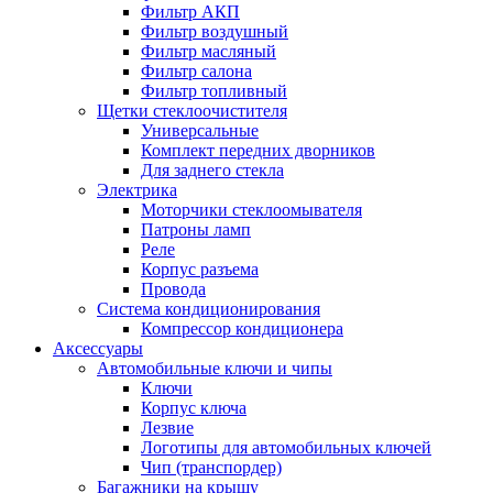
Фильтр АКП
Фильтр воздушный
Фильтр масляный
Фильтр салона
Фильтр топливный
Щетки стеклоочистителя
Универсальные
Комплект передних дворников
Для заднего стекла
Электрика
Моторчики стеклоомывателя
Патроны ламп
Реле
Корпус разъема
Провода
Система кондиционирования
Компрессор кондиционера
Аксессуары
Автомобильные ключи и чипы
Ключи
Корпус ключа
Лезвие
Логотипы для автомобильных ключей
Чип (транспордер)
Багажники на крышу