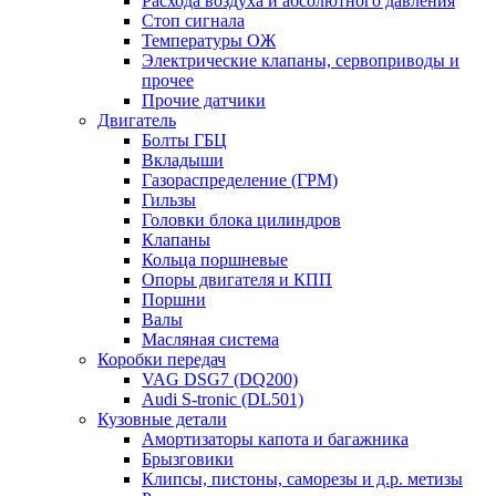
Расхода воздуха и абсолютного давления
Стоп сигнала
Температуры ОЖ
Электрические клапаны, сервоприводы и
прочее
Прочие датчики
Двигатель
Болты ГБЦ
Вкладыши
Газораспределение (ГРМ)
Гильзы
Головки блока цилиндров
Клапаны
Кольца поршневые
Опоры двигателя и КПП
Поршни
Валы
Масляная система
Коробки передач
VAG DSG7 (DQ200)
Audi S-tronic (DL501)
Кузовные детали
Амортизаторы капота и багажника
Брызговики
Клипсы, пистоны, саморезы и д.р. метизы