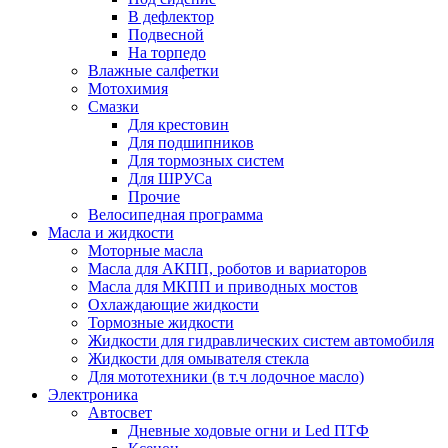
В дефлектор
Подвесной
На торпедо
Влажные салфетки
Мотохимия
Смазки
Для крестовин
Для подшипников
Для тормозных систем
Для ШРУСа
Прочие
Велосипедная программа
Масла и жидкости
Моторные масла
Масла для АКПП, роботов и вариаторов
Масла для МКПП и приводных мостов
Охлаждающие жидкости
Тормозные жидкости
Жидкости для гидравлических систем автомобиля
Жидкости для омывателя стекла
Для мототехники (в т.ч лодочное масло)
Электроника
Автосвет
Дневные ходовые огни и Led ПТФ