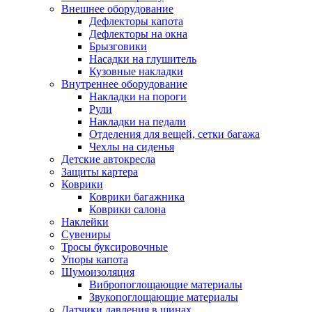
Внешнее оборудование
Дефлекторы капота
Дефлекторы на окна
Брызговики
Насадки на глушитель
Кузовные накладки
Внутреннее оборудование
Накладки на пороги
Рули
Накладки на педали
Отделения для вещей, сетки багажа
Чехлы на сиденья
Детские автокресла
Защиты картера
Коврики
Коврики багажника
Коврики салона
Наклейки
Сувениры
Тросы буксировочные
Упоры капота
Шумоизоляция
Вибропоглощающие материалы
Звукопоглощающие материалы
Датчики давления в шинах