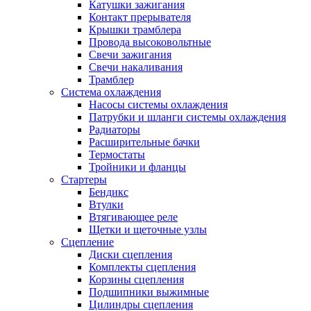
Катушки зажигания
Контакт прерывателя
Крышки трамблера
Провода высоковольтные
Свечи зажигания
Свечи накаливания
Трамблер
Система охлаждения
Насосы системы охлаждения
Патрубки и шланги системы охлаждения
Радиаторы
Расширительные бачки
Термостаты
Тройники и фланцы
Стартеры
Бендикс
Втулки
Втягивающее реле
Щетки и щеточные узлы
Сцепление
Диски сцепления
Комплекты сцепления
Корзины сцепления
Подшипники выжимные
Цилиндры сцепления