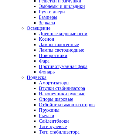
Решетки и заглушки
Эмблемы и шильдики
Ручки двери
Бамперы
Зеркала
Освещение
Дневные ходовые огни
Ксенон
Лампы галогенные
Лампы светодиодные
Поворотники
Фара
Противотуманная фара
Фонарь
Подвеска
Амортизаторы
Втулки стабилизатора
Наконечники рулевые
Опоры шаровые
Отбойники амортизаторов
Пружины
Рычаги
Сайлентблоки
Тяги рулевые
Тяги стабилизатора