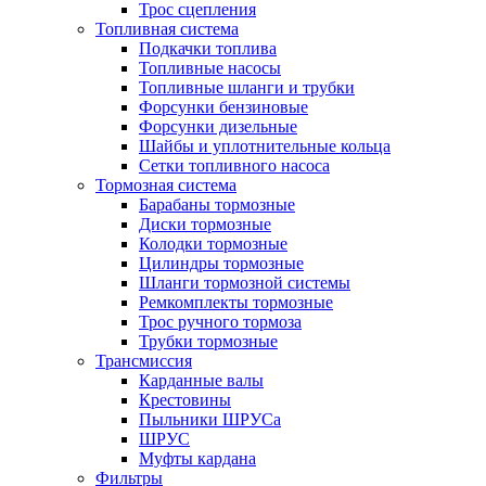
Трос сцепления
Топливная система
Подкачки топлива
Топливные насосы
Топливные шланги и трубки
Форсунки бензиновые
Форсунки дизельные
Шайбы и уплотнительные кольца
Сетки топливного насоса
Тормозная система
Барабаны тормозные
Диски тормозные
Колодки тормозные
Цилиндры тормозные
Шланги тормозной системы
Ремкомплекты тормозные
Трос ручного тормоза
Трубки тормозные
Трансмиссия
Карданные валы
Крестовины
Пыльники ШРУСа
ШРУС
Муфты кардана
Фильтры