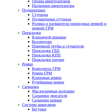
Опоры амортизаторов
Пыльники амортизатора
Подшипники
Ступицы
Подшипники ступицы
Ролики и натяжители приводных ремней и
ремней ГРМ
Прокладки
Клапанной крышки
Коллектора
Приемной трубы и глушителя
Прокладки ГБЦ
Прокладки КПП
Прокладки прочие
Ремни
Комплекты ГРМ
Ремни ГРМ
Клиновые ремни
Ручейковые ремни
Сальники
Маслосъемные колпачки
Сальники двигателя
Сальники разные
Система зажигания
Бегунки