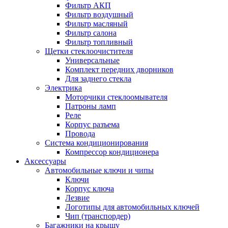
Фильтр АКП
Фильтр воздушный
Фильтр масляный
Фильтр салона
Фильтр топливный
Щетки стеклоочистителя
Универсальные
Комплект передних дворников
Для заднего стекла
Электрика
Моторчики стеклоомывателя
Патроны ламп
Реле
Корпус разъема
Провода
Система кондиционирования
Компрессор кондиционера
Аксессуары
Автомобильные ключи и чипы
Ключи
Корпус ключа
Лезвие
Логотипы для автомобильных ключей
Чип (транспордер)
Багажники на крышу