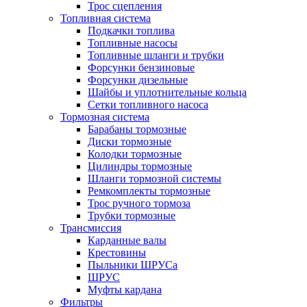
Трос сцепления
Топливная система
Подкачки топлива
Топливные насосы
Топливные шланги и трубки
Форсунки бензиновые
Форсунки дизельные
Шайбы и уплотнительные кольца
Сетки топливного насоса
Тормозная система
Барабаны тормозные
Диски тормозные
Колодки тормозные
Цилиндры тормозные
Шланги тормозной системы
Ремкомплекты тормозные
Трос ручного тормоза
Трубки тормозные
Трансмиссия
Карданные валы
Крестовины
Пыльники ШРУСа
ШРУС
Муфты кардана
Фильтры