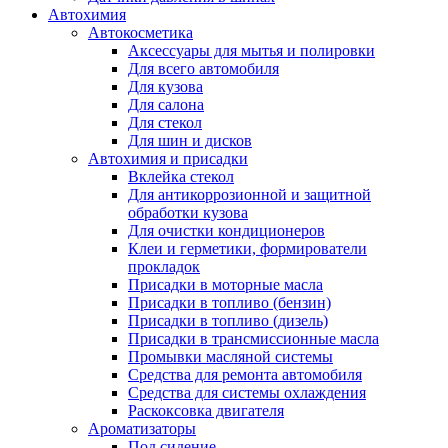
Автохимия
Автокосметика
Аксессуары для мытья и полировки
Для всего автомобиля
Для кузова
Для салона
Для стекол
Для шин и дисков
Автохимия и присадки
Вклейка стекол
Для антикоррозионной и защитной
обработки кузова
Для очистки кондиционеров
Клеи и герметики, формирователи
прокладок
Присадки в моторные масла
Присадки в топливо (бензин)
Присадки в топливо (дизель)
Присадки в трансмиссионные масла
Промывки масляной системы
Средства для ремонта автомобиля
Средства для системы охлаждения
Раскоксовка двигателя
Ароматизаторы
Под сидение