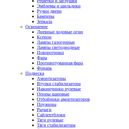
Решетки и заглушки
Эмблемы и шильдики
Ручки двери
Бамперы
Зеркала
Освещение
Дневные ходовые огни
Ксенон
Лампы галогенные
Лампы светодиодные
Поворотники
Фара
Противотуманная фара
Фонарь
Подвеска
Амортизаторы
Втулки стабилизатора
Наконечники рулевые
Опоры шаровые
Отбойники амортизаторов
Пружины
Рычаги
Сайлентблоки
Тяги рулевые
Тяги стабилизатора