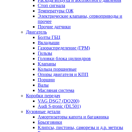
Расхода воздуха и абсолютного давления
Стоп сигнала
Температуры ОЖ
Электрические клапаны, сервоприводы и
прочее
Прочие датчики
Двигатель
Болты ГБЦ
Вкладыши
Газораспределение (ГРМ)
Гильзы
Головки блока цилиндров
Клапаны
Кольца поршневые
Опоры двигателя и КПП
Поршни
Валы
Масляная система
Коробки передач
VAG DSG7 (DQ200)
Audi S-tronic (DL501)
Кузовные детали
Амортизаторы капота и багажника
Брызговики
Клипсы, пистоны, саморезы и д.р. метизы