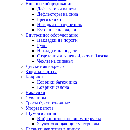
Внешнее оборудование
Дефлекторы капота
Дефлекторы на окна
Брызговики
Насадки на глушитель
Кузовные накладки
Внутреннее оборудование
Накладки на пороги
Рули
Накладки на педали
Отделения для вещей, сетки багажа
Чехлы на сиденья
Детские автокресла
Защиты картера
Коврики
Коврики багажника
Коврики салона
Наклейки
Сувениры
Тросы буксировочные
Упоры капота
Шумоизоляция
Вибропоглощающие материалы
Звукопоглощающие материалы
Датчики давления в шинах