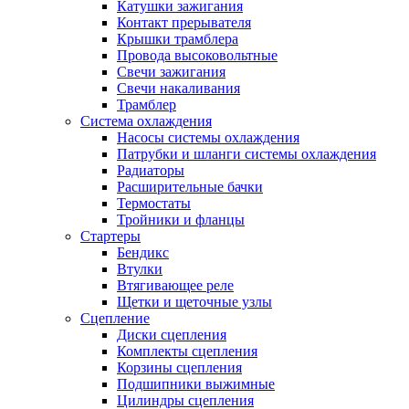
Катушки зажигания
Контакт прерывателя
Крышки трамблера
Провода высоковольтные
Свечи зажигания
Свечи накаливания
Трамблер
Система охлаждения
Насосы системы охлаждения
Патрубки и шланги системы охлаждения
Радиаторы
Расширительные бачки
Термостаты
Тройники и фланцы
Стартеры
Бендикс
Втулки
Втягивающее реле
Щетки и щеточные узлы
Сцепление
Диски сцепления
Комплекты сцепления
Корзины сцепления
Подшипники выжимные
Цилиндры сцепления