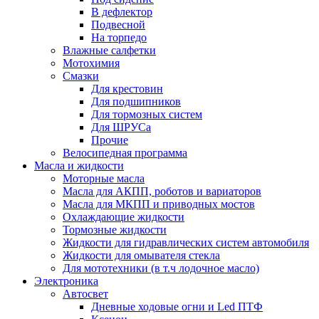
В дефлектор
Подвесной
На торпедо
Влажные салфетки
Мотохимия
Смазки
Для крестовин
Для подшипников
Для тормозных систем
Для ШРУСа
Прочие
Велосипедная программа
Масла и жидкости
Моторные масла
Масла для АКПП, роботов и вариаторов
Масла для МКПП и приводных мостов
Охлаждающие жидкости
Тормозные жидкости
Жидкости для гидравлических систем автомобиля
Жидкости для омывателя стекла
Для мототехники (в т.ч лодочное масло)
Электроника
Автосвет
Дневные ходовые огни и Led ПТФ