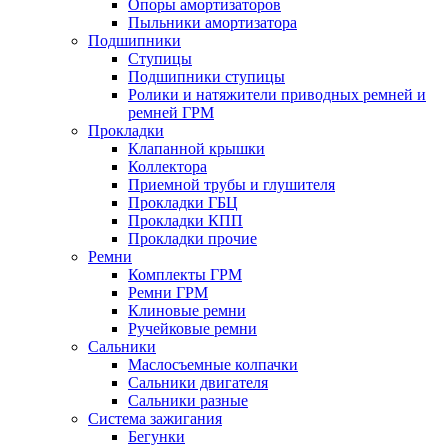
Опоры амортизаторов
Пыльники амортизатора
Подшипники
Ступицы
Подшипники ступицы
Ролики и натяжители приводных ремней и
ремней ГРМ
Прокладки
Клапанной крышки
Коллектора
Приемной трубы и глушителя
Прокладки ГБЦ
Прокладки КПП
Прокладки прочие
Ремни
Комплекты ГРМ
Ремни ГРМ
Клиновые ремни
Ручейковые ремни
Сальники
Маслосъемные колпачки
Сальники двигателя
Сальники разные
Система зажигания
Бегунки