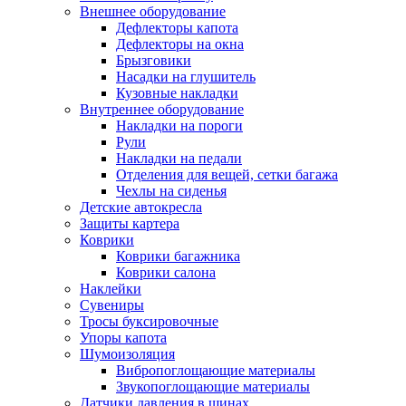
Внешнее оборудование
Дефлекторы капота
Дефлекторы на окна
Брызговики
Насадки на глушитель
Кузовные накладки
Внутреннее оборудование
Накладки на пороги
Рули
Накладки на педали
Отделения для вещей, сетки багажа
Чехлы на сиденья
Детские автокресла
Защиты картера
Коврики
Коврики багажника
Коврики салона
Наклейки
Сувениры
Тросы буксировочные
Упоры капота
Шумоизоляция
Вибропоглощающие материалы
Звукопоглощающие материалы
Датчики давления в шинах