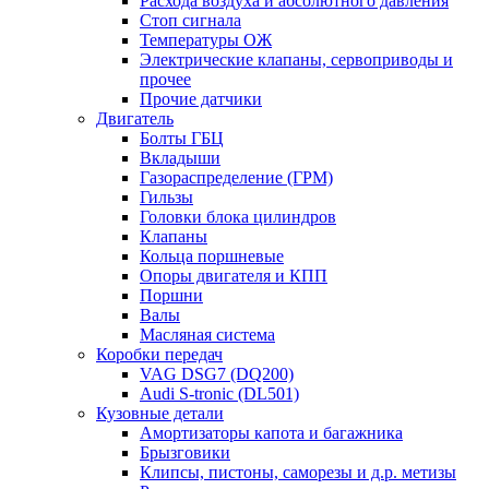
Расхода воздуха и абсолютного давления
Стоп сигнала
Температуры ОЖ
Электрические клапаны, сервоприводы и
прочее
Прочие датчики
Двигатель
Болты ГБЦ
Вкладыши
Газораспределение (ГРМ)
Гильзы
Головки блока цилиндров
Клапаны
Кольца поршневые
Опоры двигателя и КПП
Поршни
Валы
Масляная система
Коробки передач
VAG DSG7 (DQ200)
Audi S-tronic (DL501)
Кузовные детали
Амортизаторы капота и багажника
Брызговики
Клипсы, пистоны, саморезы и д.р. метизы