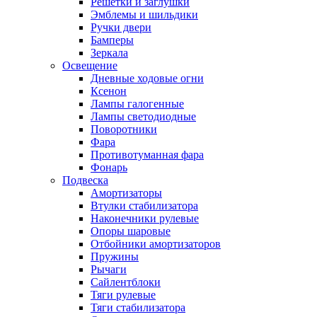
Решетки и заглушки
Эмблемы и шильдики
Ручки двери
Бамперы
Зеркала
Освещение
Дневные ходовые огни
Ксенон
Лампы галогенные
Лампы светодиодные
Поворотники
Фара
Противотуманная фара
Фонарь
Подвеска
Амортизаторы
Втулки стабилизатора
Наконечники рулевые
Опоры шаровые
Отбойники амортизаторов
Пружины
Рычаги
Сайлентблоки
Тяги рулевые
Тяги стабилизатора