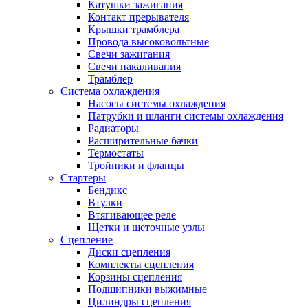
Катушки зажигания
Контакт прерывателя
Крышки трамблера
Провода высоковольтные
Свечи зажигания
Свечи накаливания
Трамблер
Система охлаждения
Насосы системы охлаждения
Патрубки и шланги системы охлаждения
Радиаторы
Расширительные бачки
Термостаты
Тройники и фланцы
Стартеры
Бендикс
Втулки
Втягивающее реле
Щетки и щеточные узлы
Сцепление
Диски сцепления
Комплекты сцепления
Корзины сцепления
Подшипники выжимные
Цилиндры сцепления