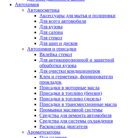
Автохимия
Автокосметика
Аксессуары для мытья и полировки
Для всего автомобиля
Для кузова
Для салона
Для стекол
Для шин и дисков
Автохимия и присадки
Вклейка стекол
Для антикоррозионной и защитной
обработки кузова
Для очистки кондиционеров
Клеи и герметики, формирователи
прокладок
Присадки в моторные масла
Присадки в топливо (бензин)
Присадки в топливо (дизель)
Присадки в трансмиссионные масла
Промывки масляной системы
Средства для ремонта автомобиля
Средства для системы охлаждения
Раскоксовка двигателя
Ароматизаторы
Под сидение