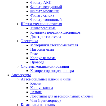
Фильтр АКП
Фильтр воздушный
Фильтр масляный
Фильтр салона
Фильтр топливный
Щетки стеклоочистителя
Универсальные
Комплект передних дворников
Для заднего стекла
Электрика
Моторчики стеклоомывателя
Патроны ламп
Реле
Корпус разъема
Провода
Система кондиционирования
Компрессор кондиционера
Аксессуары
Автомобильные ключи и чипы
Ключи
Корпус ключа
Лезвие
Логотипы для автомобильных ключей
Чип (транспордер)
Багажники на крышу