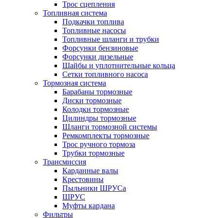
Трос сцепления
Топливная система
Подкачки топлива
Топливные насосы
Топливные шланги и трубки
Форсунки бензиновые
Форсунки дизельные
Шайбы и уплотнительные кольца
Сетки топливного насоса
Тормозная система
Барабаны тормозные
Диски тормозные
Колодки тормозные
Цилиндры тормозные
Шланги тормозной системы
Ремкомплекты тормозные
Трос ручного тормоза
Трубки тормозные
Трансмиссия
Карданные валы
Крестовины
Пыльники ШРУСа
ШРУС
Муфты кардана
Фильтры