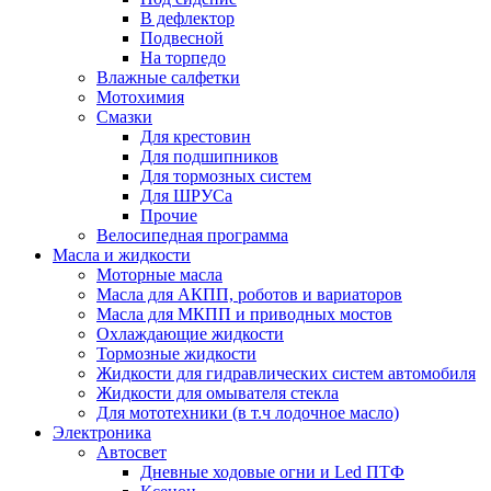
В дефлектор
Подвесной
На торпедо
Влажные салфетки
Мотохимия
Смазки
Для крестовин
Для подшипников
Для тормозных систем
Для ШРУСа
Прочие
Велосипедная программа
Масла и жидкости
Моторные масла
Масла для АКПП, роботов и вариаторов
Масла для МКПП и приводных мостов
Охлаждающие жидкости
Тормозные жидкости
Жидкости для гидравлических систем автомобиля
Жидкости для омывателя стекла
Для мототехники (в т.ч лодочное масло)
Электроника
Автосвет
Дневные ходовые огни и Led ПТФ