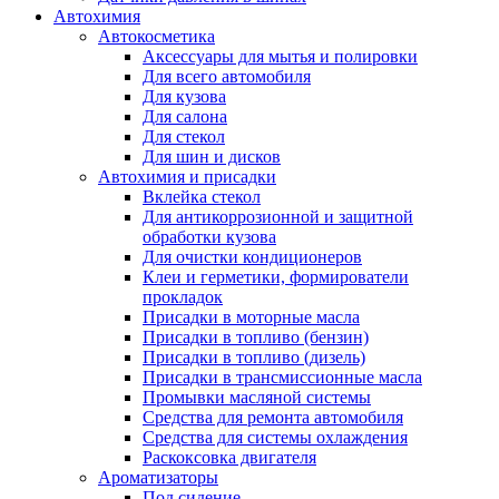
Автохимия
Автокосметика
Аксессуары для мытья и полировки
Для всего автомобиля
Для кузова
Для салона
Для стекол
Для шин и дисков
Автохимия и присадки
Вклейка стекол
Для антикоррозионной и защитной
обработки кузова
Для очистки кондиционеров
Клеи и герметики, формирователи
прокладок
Присадки в моторные масла
Присадки в топливо (бензин)
Присадки в топливо (дизель)
Присадки в трансмиссионные масла
Промывки масляной системы
Средства для ремонта автомобиля
Средства для системы охлаждения
Раскоксовка двигателя
Ароматизаторы
Под сидение