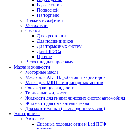
В дефлектор
Подвесной
На торпедо
Влажные салфетки
Мотохимия
Смазки
Для крестовин
Для подшипников
Для тормозных систем
Для ШРУСа
Прочие
Велосипедная программа
Масла и жидкости
Моторные масла
Масла для АКПП, роботов и вариаторов
Масла для МКПП и приводных мостов
Охлаждающие жидкости
Тормозные жидкости
Жидкости для гидравлических систем автомобиля
Жидкости для омывателя стекла
Для мототехники (в т.ч лодочное масло)
Электроника
Автосвет
Дневные ходовые огни и Led ПТФ