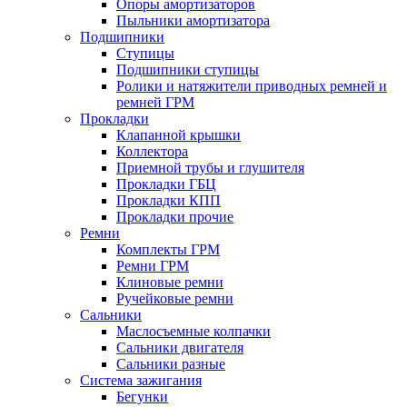
Опоры амортизаторов
Пыльники амортизатора
Подшипники
Ступицы
Подшипники ступицы
Ролики и натяжители приводных ремней и
ремней ГРМ
Прокладки
Клапанной крышки
Коллектора
Приемной трубы и глушителя
Прокладки ГБЦ
Прокладки КПП
Прокладки прочие
Ремни
Комплекты ГРМ
Ремни ГРМ
Клиновые ремни
Ручейковые ремни
Сальники
Маслосъемные колпачки
Сальники двигателя
Сальники разные
Система зажигания
Бегунки