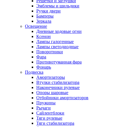
Решетки и заглушки
Эмблемы и шильдики
Ручки двери
Бамперы
Зеркала
Освещение
Дневные ходовые огни
Ксенон
Лампы галогенные
Лампы светодиодные
Поворотники
Фара
Противотуманная фара
Фонарь
Подвеска
Амортизаторы
Втулки стабилизатора
Наконечники рулевые
Опоры шаровые
Отбойники амортизаторов
Пружины
Рычаги
Сайлентблоки
Тяги рулевые
Тяги стабилизатора