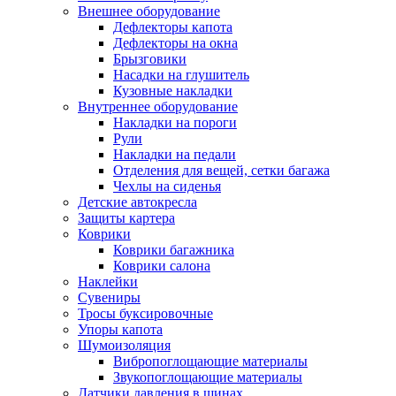
Внешнее оборудование
Дефлекторы капота
Дефлекторы на окна
Брызговики
Насадки на глушитель
Кузовные накладки
Внутреннее оборудование
Накладки на пороги
Рули
Накладки на педали
Отделения для вещей, сетки багажа
Чехлы на сиденья
Детские автокресла
Защиты картера
Коврики
Коврики багажника
Коврики салона
Наклейки
Сувениры
Тросы буксировочные
Упоры капота
Шумоизоляция
Вибропоглощающие материалы
Звукопоглощающие материалы
Датчики давления в шинах