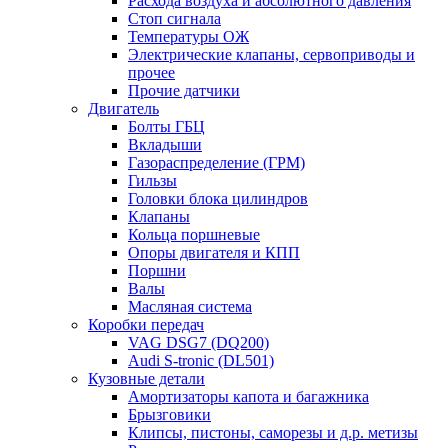
Расхода воздуха и абсолютного давления
Стоп сигнала
Температуры ОЖ
Электрические клапаны, сервоприводы и
прочее
Прочие датчики
Двигатель
Болты ГБЦ
Вкладыши
Газораспределение (ГРМ)
Гильзы
Головки блока цилиндров
Клапаны
Кольца поршневые
Опоры двигателя и КПП
Поршни
Валы
Масляная система
Коробки передач
VAG DSG7 (DQ200)
Audi S-tronic (DL501)
Кузовные детали
Амортизаторы капота и багажника
Брызговики
Клипсы, пистоны, саморезы и д.р. метизы