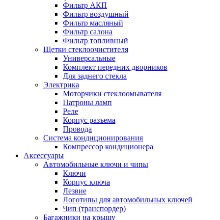
Фильтр АКП
Фильтр воздушный
Фильтр масляный
Фильтр салона
Фильтр топливный
Щетки стеклоочистителя
Универсальные
Комплект передних дворников
Для заднего стекла
Электрика
Моторчики стеклоомывателя
Патроны ламп
Реле
Корпус разъема
Провода
Система кондиционирования
Компрессор кондиционера
Аксессуары
Автомобильные ключи и чипы
Ключи
Корпус ключа
Лезвие
Логотипы для автомобильных ключей
Чип (транспордер)
Багажники на крышу