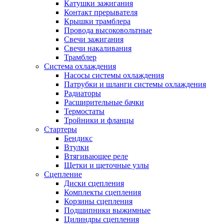
Катушки зажигания
Контакт прерывателя
Крышки трамблера
Провода высоковольтные
Свечи зажигания
Свечи накаливания
Трамблер
Система охлаждения
Насосы системы охлаждения
Патрубки и шланги системы охлаждения
Радиаторы
Расширительные бачки
Термостаты
Тройники и фланцы
Стартеры
Бендикс
Втулки
Втягивающее реле
Щетки и щеточные узлы
Сцепление
Диски сцепления
Комплекты сцепления
Корзины сцепления
Подшипники выжимные
Цилиндры сцепления