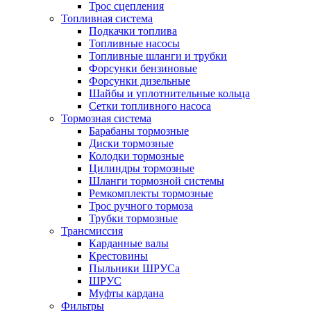
Трос сцепления
Топливная система
Подкачки топлива
Топливные насосы
Топливные шланги и трубки
Форсунки бензиновые
Форсунки дизельные
Шайбы и уплотнительные кольца
Сетки топливного насоса
Тормозная система
Барабаны тормозные
Диски тормозные
Колодки тормозные
Цилиндры тормозные
Шланги тормозной системы
Ремкомплекты тормозные
Трос ручного тормоза
Трубки тормозные
Трансмиссия
Карданные валы
Крестовины
Пыльники ШРУСа
ШРУС
Муфты кардана
Фильтры