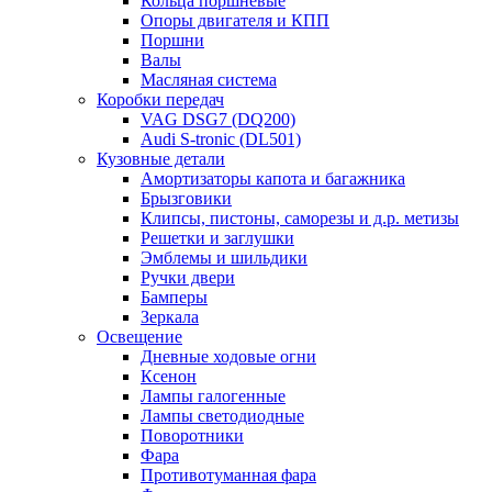
Кольца поршневые
Опоры двигателя и КПП
Поршни
Валы
Масляная система
Коробки передач
VAG DSG7 (DQ200)
Audi S-tronic (DL501)
Кузовные детали
Амортизаторы капота и багажника
Брызговики
Клипсы, пистоны, саморезы и д.р. метизы
Решетки и заглушки
Эмблемы и шильдики
Ручки двери
Бамперы
Зеркала
Освещение
Дневные ходовые огни
Ксенон
Лампы галогенные
Лампы светодиодные
Поворотники
Фара
Противотуманная фара