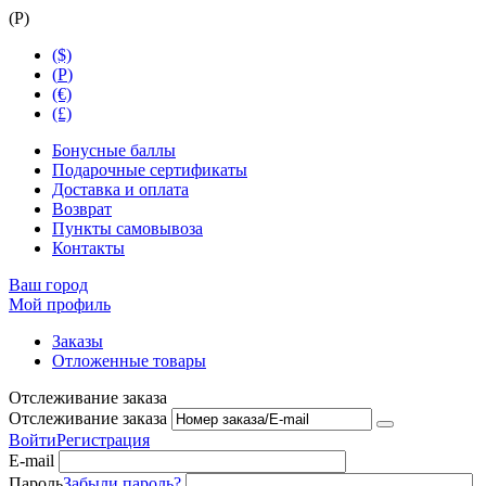
(
Р
)
($)
(
Р
)
(€)
(£)
Бонусные баллы
Подарочные сертификаты
Доставка и оплата
Возврат
Пункты самовывоза
Контакты
Ваш город
Мой профиль
Заказы
Отложенные товары
Отслеживание заказа
Отслеживание заказа
Войти
Регистрация
E-mail
Пароль
Забыли пароль?