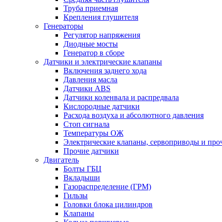
Труба приемная
Крепления глушителя
Генераторы
Регулятор напряжения
Диодные мосты
Генератор в сборе
Датчики и электрические клапаны
Включения заднего хода
Давления масла
Датчики ABS
Датчики коленвала и распредвала
Кислородные датчики
Расхода воздуха и абсолютного давления
Стоп сигнала
Температуры ОЖ
Электрические клапаны, сервоприводы и про
Прочие датчики
Двигатель
Болты ГБЦ
Вкладыши
Газораспределение (ГРМ)
Гильзы
Головки блока цилиндров
Клапаны