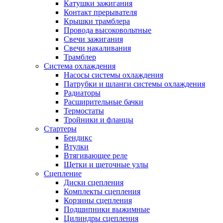
Катушки зажигания
Контакт прерывателя
Крышки трамблера
Провода высоковольтные
Свечи зажигания
Свечи накаливания
Трамблер
Система охлаждения
Насосы системы охлаждения
Патрубки и шланги системы охлаждения
Радиаторы
Расширительные бачки
Термостаты
Тройники и фланцы
Стартеры
Бендикс
Втулки
Втягивающее реле
Щетки и щеточные узлы
Сцепление
Диски сцепления
Комплекты сцепления
Корзины сцепления
Подшипники выжимные
Цилиндры сцепления