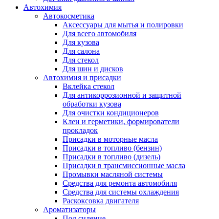
Автохимия
Автокосметика
Аксессуары для мытья и полировки
Для всего автомобиля
Для кузова
Для салона
Для стекол
Для шин и дисков
Автохимия и присадки
Вклейка стекол
Для антикоррозионной и защитной
обработки кузова
Для очистки кондиционеров
Клеи и герметики, формирователи
прокладок
Присадки в моторные масла
Присадки в топливо (бензин)
Присадки в топливо (дизель)
Присадки в трансмиссионные масла
Промывки масляной системы
Средства для ремонта автомобиля
Средства для системы охлаждения
Раскоксовка двигателя
Ароматизаторы
Под сидение