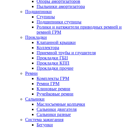
Опоры амортизаторов
Пыльники амортизатора
Подшипники
Ступицы
Подшипники ступицы
Ролики и натяжители приводных ремней и
ремней ГРМ
Прокладки
Клапанной крышки
Коллектора
Приемной трубы и глушителя
Прокладки ГБЦ
Прокладки КПП
Прокладки прочие
Ремни
Комплекты ГРМ
Ремни ГРМ
Клиновые ремни
Ручейковые ремни
Сальники
Маслосъемные колпачки
Сальники двигателя
Сальники разные
Система зажигания
Бегунки