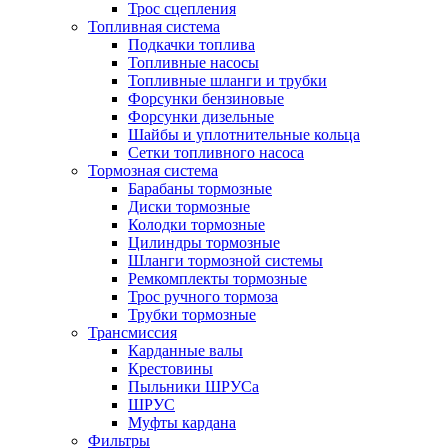
Трос сцепления
Топливная система
Подкачки топлива
Топливные насосы
Топливные шланги и трубки
Форсунки бензиновые
Форсунки дизельные
Шайбы и уплотнительные кольца
Сетки топливного насоса
Тормозная система
Барабаны тормозные
Диски тормозные
Колодки тормозные
Цилиндры тормозные
Шланги тормозной системы
Ремкомплекты тормозные
Трос ручного тормоза
Трубки тормозные
Трансмиссия
Карданные валы
Крестовины
Пыльники ШРУСа
ШРУС
Муфты кардана
Фильтры