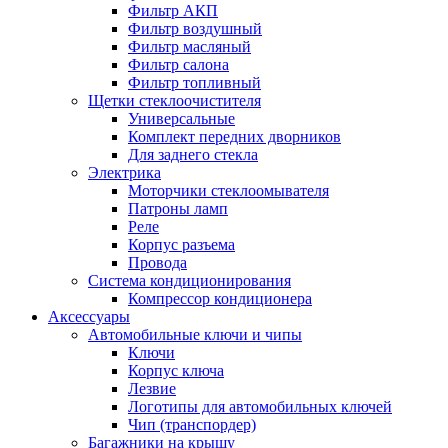
Фильтр АКП
Фильтр воздушный
Фильтр масляный
Фильтр салона
Фильтр топливный
Щетки стеклоочистителя
Универсальные
Комплект передних дворников
Для заднего стекла
Электрика
Моторчики стеклоомывателя
Патроны ламп
Реле
Корпус разъема
Провода
Система кондиционирования
Компрессор кондиционера
Аксессуары
Автомобильные ключи и чипы
Ключи
Корпус ключа
Лезвие
Логотипы для автомобильных ключей
Чип (транспордер)
Багажники на крышу