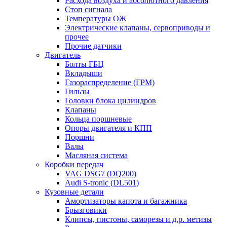
Расхода воздуха и абсолютного давления
Стоп сигнала
Температуры ОЖ
Электрические клапаны, сервоприводы и
прочее
Прочие датчики
Двигатель
Болты ГБЦ
Вкладыши
Газораспределение (ГРМ)
Гильзы
Головки блока цилиндров
Клапаны
Кольца поршневые
Опоры двигателя и КПП
Поршни
Валы
Масляная система
Коробки передач
VAG DSG7 (DQ200)
Audi S-tronic (DL501)
Кузовные детали
Амортизаторы капота и багажника
Брызговики
Клипсы, пистоны, саморезы и д.р. метизы