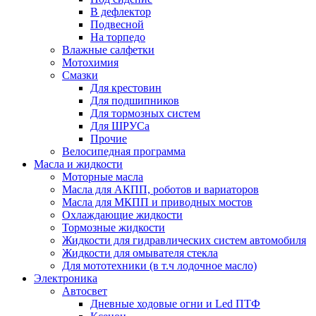
В дефлектор
Подвесной
На торпедо
Влажные салфетки
Мотохимия
Смазки
Для крестовин
Для подшипников
Для тормозных систем
Для ШРУСа
Прочие
Велосипедная программа
Масла и жидкости
Моторные масла
Масла для АКПП, роботов и вариаторов
Масла для МКПП и приводных мостов
Охлаждающие жидкости
Тормозные жидкости
Жидкости для гидравлических систем автомобиля
Жидкости для омывателя стекла
Для мототехники (в т.ч лодочное масло)
Электроника
Автосвет
Дневные ходовые огни и Led ПТФ