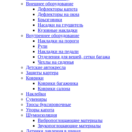
Внешнее оборудование
Дефлекторы капота
Дефлекторы на окна
Брызговики
Насадки на глушитель
Кузовные накладки
Внутреннее оборудование
Накладки на пороги
Рули
Накладки на педали
Отделения для вещей, сетки багажа
Чехлы на сиденья
Детские автокресла
Защиты картера
Коврики
Коврики багажника
Коврики салона
Наклейки
Сувениры
Тросы буксировочные
Упоры капота
Шумоизоляция
Вибропоглощающие материалы
Звукопоглощающие материалы
Датчики давления в шинах