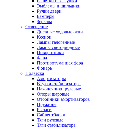
Решетки и заглушки
Эмблемы и шильдики
Ручки двери
Бамперы
Зеркала
Освещение
Дневные ходовые огни
Ксенон
Лампы галогенные
Лампы светодиодные
Поворотники
Фара
Противотуманная фара
Фонарь
Подвеска
Амортизаторы
Втулки стабилизатора
Наконечники рулевые
Опоры шаровые
Отбойники амортизаторов
Пружины
Рычаги
Сайлентблоки
Тяги рулевые
Тяги стабилизатора