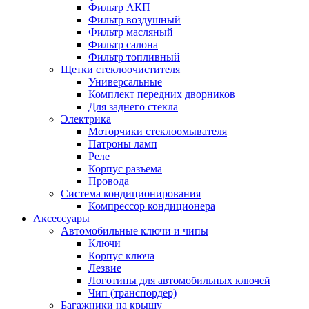
Фильтр АКП
Фильтр воздушный
Фильтр масляный
Фильтр салона
Фильтр топливный
Щетки стеклоочистителя
Универсальные
Комплект передних дворников
Для заднего стекла
Электрика
Моторчики стеклоомывателя
Патроны ламп
Реле
Корпус разъема
Провода
Система кондиционирования
Компрессор кондиционера
Аксессуары
Автомобильные ключи и чипы
Ключи
Корпус ключа
Лезвие
Логотипы для автомобильных ключей
Чип (транспордер)
Багажники на крышу