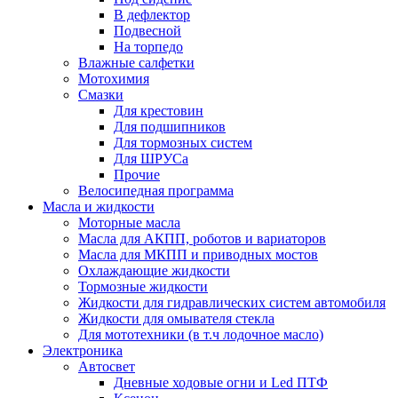
В дефлектор
Подвесной
На торпедо
Влажные салфетки
Мотохимия
Смазки
Для крестовин
Для подшипников
Для тормозных систем
Для ШРУСа
Прочие
Велосипедная программа
Масла и жидкости
Моторные масла
Масла для АКПП, роботов и вариаторов
Масла для МКПП и приводных мостов
Охлаждающие жидкости
Тормозные жидкости
Жидкости для гидравлических систем автомобиля
Жидкости для омывателя стекла
Для мототехники (в т.ч лодочное масло)
Электроника
Автосвет
Дневные ходовые огни и Led ПТФ