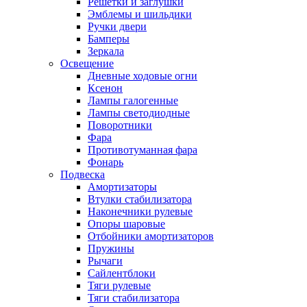
Решетки и заглушки
Эмблемы и шильдики
Ручки двери
Бамперы
Зеркала
Освещение
Дневные ходовые огни
Ксенон
Лампы галогенные
Лампы светодиодные
Поворотники
Фара
Противотуманная фара
Фонарь
Подвеска
Амортизаторы
Втулки стабилизатора
Наконечники рулевые
Опоры шаровые
Отбойники амортизаторов
Пружины
Рычаги
Сайлентблоки
Тяги рулевые
Тяги стабилизатора