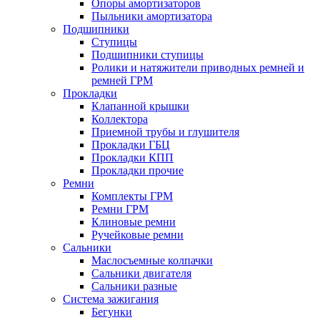
Опоры амортизаторов
Пыльники амортизатора
Подшипники
Ступицы
Подшипники ступицы
Ролики и натяжители приводных ремней и
ремней ГРМ
Прокладки
Клапанной крышки
Коллектора
Приемной трубы и глушителя
Прокладки ГБЦ
Прокладки КПП
Прокладки прочие
Ремни
Комплекты ГРМ
Ремни ГРМ
Клиновые ремни
Ручейковые ремни
Сальники
Маслосъемные колпачки
Сальники двигателя
Сальники разные
Система зажигания
Бегунки