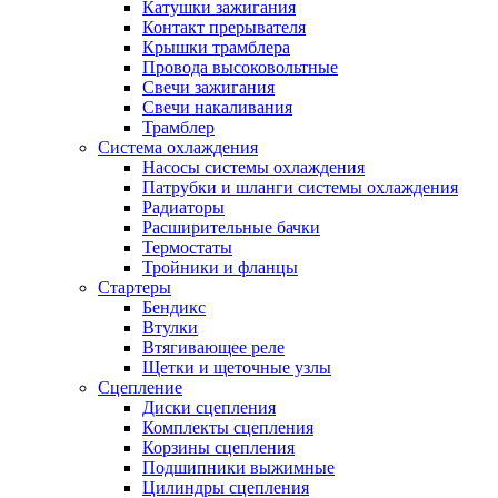
Катушки зажигания
Контакт прерывателя
Крышки трамблера
Провода высоковольтные
Свечи зажигания
Свечи накаливания
Трамблер
Система охлаждения
Насосы системы охлаждения
Патрубки и шланги системы охлаждения
Радиаторы
Расширительные бачки
Термостаты
Тройники и фланцы
Стартеры
Бендикс
Втулки
Втягивающее реле
Щетки и щеточные узлы
Сцепление
Диски сцепления
Комплекты сцепления
Корзины сцепления
Подшипники выжимные
Цилиндры сцепления