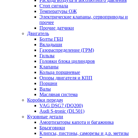
Расхода воздуха и абсолютного давления
Стоп сигнала
Температуры ОЖ
Электрические клапаны, сервоприводы и
прочее
Прочие датчики
Двигатель
Болты ГБЦ
Вкладыши
Газораспределение (ГРМ)
Гильзы
Головки блока цилиндров
Клапаны
Кольца поршневые
Опоры двигателя и КПП
Поршни
Валы
Масляная система
Коробки передач
VAG DSG7 (DQ200)
Audi S-tronic (DL501)
Кузовные детали
Амортизаторы капота и багажника
Брызговики
Клипсы, пистоны, саморезы и д.р. метизы