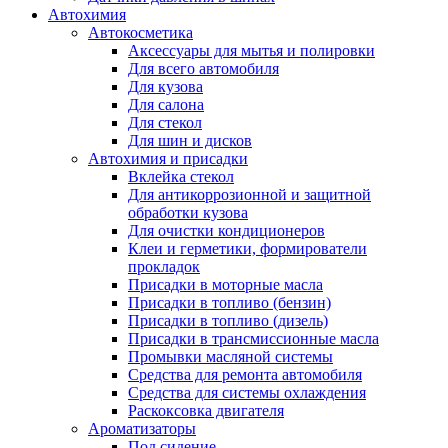
Автохимия
Автокосметика
Аксессуары для мытья и полировки
Для всего автомобиля
Для кузова
Для салона
Для стекол
Для шин и дисков
Автохимия и присадки
Вклейка стекол
Для антикоррозионной и защитной
обработки кузова
Для очистки кондиционеров
Клеи и герметики, формирователи
прокладок
Присадки в моторные масла
Присадки в топливо (бензин)
Присадки в топливо (дизель)
Присадки в трансмиссионные масла
Промывки масляной системы
Средства для ремонта автомобиля
Средства для системы охлаждения
Раскоксовка двигателя
Ароматизаторы
Под сидение