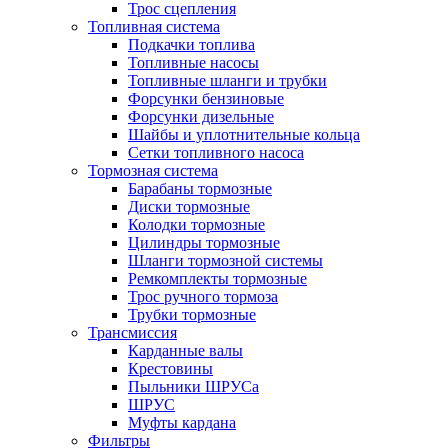
Трос сцепления
Топливная система
Подкачки топлива
Топливные насосы
Топливные шланги и трубки
Форсунки бензиновые
Форсунки дизельные
Шайбы и уплотнительные кольца
Сетки топливного насоса
Тормозная система
Барабаны тормозные
Диски тормозные
Колодки тормозные
Цилиндры тормозные
Шланги тормозной системы
Ремкомплекты тормозные
Трос ручного тормоза
Трубки тормозные
Трансмиссия
Карданные валы
Крестовины
Пыльники ШРУСа
ШРУС
Муфты кардана
Фильтры