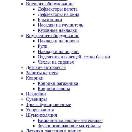
Внешнее оборудование
Дефлекторы капота
Дефлекторы на окна
Брызговики
Насадки на глушитель
Кузовные накладки
Внутреннее оборудование
Накладки на пороги
Рули
Накладки на педали
Отделения для вещей, сетки багажа
Чехлы на сиденья
Детские автокресла
Защиты картера
Коврики
Коврики багажника
Коврики салона
Наклейки
Сувениры
Тросы буксировочные
Упоры капота
Шумоизоляция
Вибропоглощающие материалы
Звукопоглощающие материалы
Датчики давления в шинах