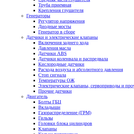
Труба приемная
Крепления глушителя
Генераторы
Регулятор напряжения
Диодные мосты
Генератор в сборе
Датчики и электрические клапаны
Включения заднего хода
Давления масла
Датчики ABS
Датчики коленвала и распредвала
Кислородные датчики
Расхода воздуха и абсолютного давления
Стоп сигнала
Температуры ОЖ
Электрические клапаны, сервоприводы и про
Прочие датчики
Двигатель
Болты ГБЦ
Вкладыши
Газораспределение (ГРМ)
Гильзы
Головки блока цилиндров
Клапаны