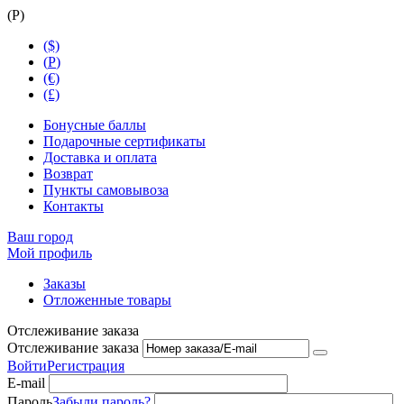
(
Р
)
($)
(
Р
)
(€)
(£)
Бонусные баллы
Подарочные сертификаты
Доставка и оплата
Возврат
Пункты самовывоза
Контакты
Ваш город
Мой профиль
Заказы
Отложенные товары
Отслеживание заказа
Отслеживание заказа
Войти
Регистрация
E-mail
Пароль
Забыли пароль?