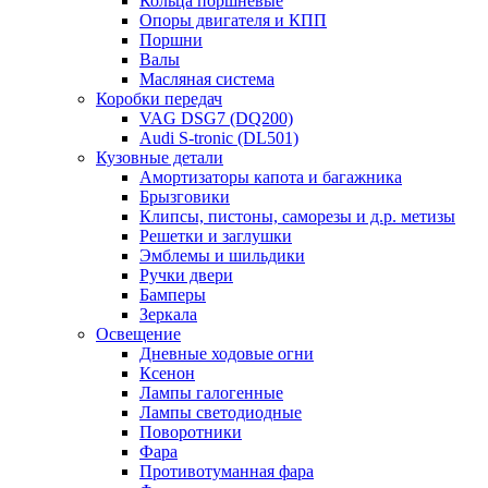
Кольца поршневые
Опоры двигателя и КПП
Поршни
Валы
Масляная система
Коробки передач
VAG DSG7 (DQ200)
Audi S-tronic (DL501)
Кузовные детали
Амортизаторы капота и багажника
Брызговики
Клипсы, пистоны, саморезы и д.р. метизы
Решетки и заглушки
Эмблемы и шильдики
Ручки двери
Бамперы
Зеркала
Освещение
Дневные ходовые огни
Ксенон
Лампы галогенные
Лампы светодиодные
Поворотники
Фара
Противотуманная фара