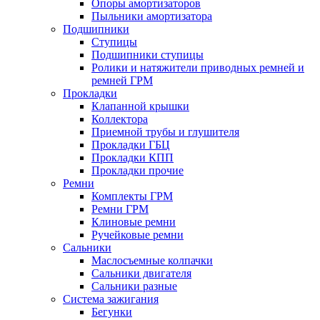
Опоры амортизаторов
Пыльники амортизатора
Подшипники
Ступицы
Подшипники ступицы
Ролики и натяжители приводных ремней и
ремней ГРМ
Прокладки
Клапанной крышки
Коллектора
Приемной трубы и глушителя
Прокладки ГБЦ
Прокладки КПП
Прокладки прочие
Ремни
Комплекты ГРМ
Ремни ГРМ
Клиновые ремни
Ручейковые ремни
Сальники
Маслосъемные колпачки
Сальники двигателя
Сальники разные
Система зажигания
Бегунки