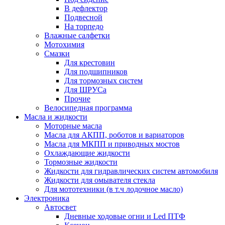
В дефлектор
Подвесной
На торпедо
Влажные салфетки
Мотохимия
Смазки
Для крестовин
Для подшипников
Для тормозных систем
Для ШРУСа
Прочие
Велосипедная программа
Масла и жидкости
Моторные масла
Масла для АКПП, роботов и вариаторов
Масла для МКПП и приводных мостов
Охлаждающие жидкости
Тормозные жидкости
Жидкости для гидравлических систем автомобиля
Жидкости для омывателя стекла
Для мототехники (в т.ч лодочное масло)
Электроника
Автосвет
Дневные ходовые огни и Led ПТФ