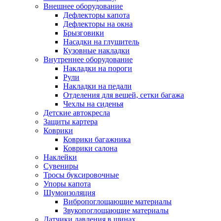
Внешнее оборудование
Дефлекторы капота
Дефлекторы на окна
Брызговики
Насадки на глушитель
Кузовные накладки
Внутреннее оборудование
Накладки на пороги
Рули
Накладки на педали
Отделения для вещей, сетки багажа
Чехлы на сиденья
Детские автокресла
Защиты картера
Коврики
Коврики багажника
Коврики салона
Наклейки
Сувениры
Тросы буксировочные
Упоры капота
Шумоизоляция
Вибропоглощающие материалы
Звукопоглощающие материалы
Датчики давления в шинах