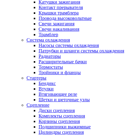
Катушки зажигания
Контакт прерывателя
Крышки трамблера
Провода высоковольтные
Свечи зажигания
Свечи накаливания
Трамблер
Система охлаждения
Насосы системы охлаждения
Патрубки и шланги системы охлаждения
Радиаторы
Расширительные бачки
Термостаты
Тройники и фланцы
Стартеры
Бендикс
Втулки
Втягивающее реле
Щетки и щеточные узлы
Сцепление
Диски сцепления
Комплекты сцепления
Корзины сцепления
Подшипники выжимные
Цилиндры сцепления