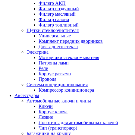
Фильтр АКП
Фильтр воздушный
Фильтр масляный
Фильтр салона
Фильтр топливный
Щетки стеклоочистителя
Универсальные
Комплект передних дворников
Для заднего стекла
Электрика
Моторчики стеклоомывателя
Патроны ламп
Реле
Корпус разъема
Провода
Система кондиционирования
Компрессор кондиционера
Аксессуары
Автомобильные ключи и чипы
Ключи
Корпус ключа
Лезвие
Логотипы для автомобильных ключей
Чип (транспордер)
Багажники на крышу