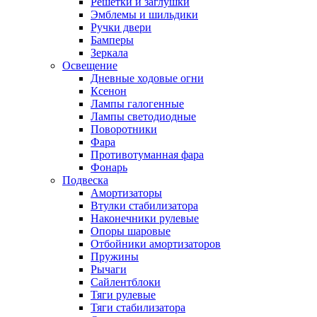
Решетки и заглушки
Эмблемы и шильдики
Ручки двери
Бамперы
Зеркала
Освещение
Дневные ходовые огни
Ксенон
Лампы галогенные
Лампы светодиодные
Поворотники
Фара
Противотуманная фара
Фонарь
Подвеска
Амортизаторы
Втулки стабилизатора
Наконечники рулевые
Опоры шаровые
Отбойники амортизаторов
Пружины
Рычаги
Сайлентблоки
Тяги рулевые
Тяги стабилизатора