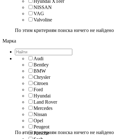
Hyundai XTeer
NISSAN
VAG
Valvoline
По этим критериям поиска ничего не найдено
Марка
Audi
Bentley
BMW
Chrysler
Citroen
Ford
Hyundai
Land Rover
Mercedes
Nissan
Opel
Peugeot
По этим критериям поиска ничего не найдено
Porsche