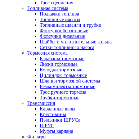
Трос сцепления
Топливная система
Подкачки топлива
Топливные насосы
Топливные шланги и трубки
Форсунки бензиновые
Форсунки дизельные
Шайбы и уплотнительные кольца
Сетки топливного насоса
Тормозная система
Барабаны тормозные
Диски тормозные
Колодки тормозные
Цилиндры тормозные
Шланги тормозной системы
Ремкомплекты тормозные
Трос ручного тормоза
Трубки тормозные
Трансмиссия
Карданные валы
Крестовины
Пыльники ШРУСа
ШРУС
Муфты кардана
Фильтры