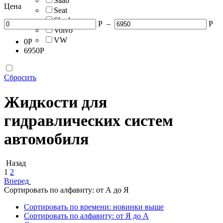
Saab
Цена
Seat
Skoda
Р
–
Р
Volvo
VW
0
Р
6950
Р
Сбросить
Жидкости для
гидравлических систем
автомобиля
Назад
1
2
Вперед
Сортировать по алфавиту: от А до Я
Сортировать по времени: новинки выше
Сортировать по алфавиту: от Я до А