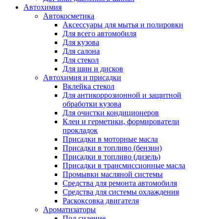
Автохимия
Автокосметика
Аксессуары для мытья и полировки
Для всего автомобиля
Для кузова
Для салона
Для стекол
Для шин и дисков
Автохимия и присадки
Вклейка стекол
Для антикоррозионной и защитной
обработки кузова
Для очистки кондиционеров
Клеи и герметики, формирователи
прокладок
Присадки в моторные масла
Присадки в топливо (бензин)
Присадки в топливо (дизель)
Присадки в трансмиссионные масла
Промывки масляной системы
Средства для ремонта автомобиля
Средства для системы охлаждения
Раскоксовка двигателя
Ароматизаторы
Под сидение