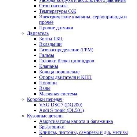
Расхода воздуха и абсолютного давления
Стоп сигнала
Температуры ОЖ
Электрические клапаны, сервоприводы и
прочее
Прочие датчики
Двигатель
Болты ГБЦ
Вкладыши
Газораспределение (ГРМ)
Гильзы
Головки блока цилиндров
Клапаны
Кольца поршневые
Опоры двигателя и КПП
Поршни
Валы
Масляная система
Коробки передач
VAG DSG7 (DQ200)
Audi S-tronic (DL501)
Кузовные детали
Амортизаторы капота и багажника
Брызговики
Клипсы, пистоны, саморезы и д.р. метизы