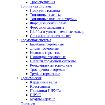
Трос сцепления
Топливная система
Подкачки топлива
Топливные насосы
Топливные шланги и трубки
Форсунки бензиновые
Форсунки дизельные
Шайбы и уплотнительные кольца
Сетки топливного насоса
Тормозная система
Барабаны тормозные
Диски тормозные
Колодки тормозные
Цилиндры тормозные
Шланги тормозной системы
Ремкомплекты тормозные
Трос ручного тормоза
Трубки тормозные
Трансмиссия
Карданные валы
Крестовины
Пыльники ШРУСа
ШРУС
Муфты кардана
Фильтры