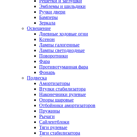
Решетки и заглушки
Эмблемы и шильдики
Ручки двери
Бамперы
Зеркала
Освещение
Дневные ходовые огни
Ксенон
Лампы галогенные
Лампы светодиодные
Поворотники
Фара
Противотуманная фара
Фонарь
Подвеска
Амортизаторы
Втулки стабилизатора
Наконечники рулевые
Опоры шаровые
Отбойники амортизаторов
Пружины
Рычаги
Сайлентблоки
Тяги рулевые
Тяги стабилизатора