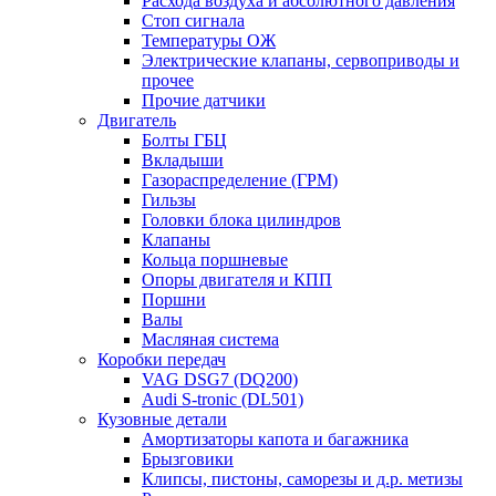
Расхода воздуха и абсолютного давления
Стоп сигнала
Температуры ОЖ
Электрические клапаны, сервоприводы и
прочее
Прочие датчики
Двигатель
Болты ГБЦ
Вкладыши
Газораспределение (ГРМ)
Гильзы
Головки блока цилиндров
Клапаны
Кольца поршневые
Опоры двигателя и КПП
Поршни
Валы
Масляная система
Коробки передач
VAG DSG7 (DQ200)
Audi S-tronic (DL501)
Кузовные детали
Амортизаторы капота и багажника
Брызговики
Клипсы, пистоны, саморезы и д.р. метизы