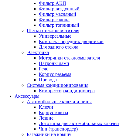
Фильтр АКП
Фильтр воздушный
Фильтр масляный
Фильтр салона
Фильтр топливный
Щетки стеклоочистителя
Универсальные
Комплект передних дворников
Для заднего стекла
Электрика
Моторчики стеклоомывателя
Патроны ламп
Реле
Корпус разъема
Провода
Система кондиционирования
Компрессор кондиционера
Аксессуары
Автомобильные ключи и чипы
Ключи
Корпус ключа
Лезвие
Логотипы для автомобильных ключей
Чип (транспордер)
Багажники на крышу