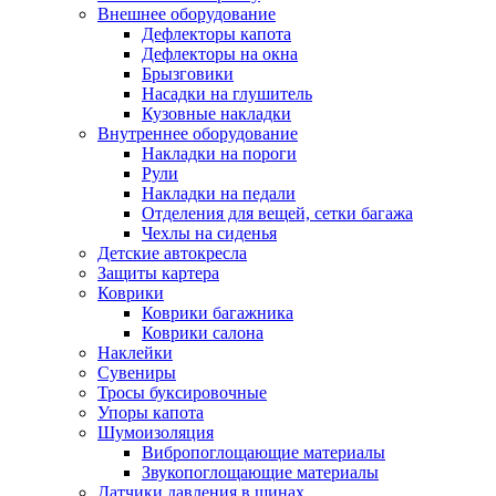
Внешнее оборудование
Дефлекторы капота
Дефлекторы на окна
Брызговики
Насадки на глушитель
Кузовные накладки
Внутреннее оборудование
Накладки на пороги
Рули
Накладки на педали
Отделения для вещей, сетки багажа
Чехлы на сиденья
Детские автокресла
Защиты картера
Коврики
Коврики багажника
Коврики салона
Наклейки
Сувениры
Тросы буксировочные
Упоры капота
Шумоизоляция
Вибропоглощающие материалы
Звукопоглощающие материалы
Датчики давления в шинах