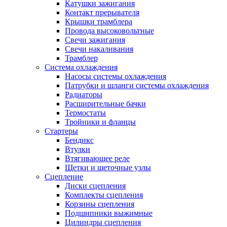
Катушки зажигания
Контакт прерывателя
Крышки трамблера
Провода высоковольтные
Свечи зажигания
Свечи накаливания
Трамблер
Система охлаждения
Насосы системы охлаждения
Патрубки и шланги системы охлаждения
Радиаторы
Расширительные бачки
Термостаты
Тройники и фланцы
Стартеры
Бендикс
Втулки
Втягивающее реле
Щетки и щеточные узлы
Сцепление
Диски сцепления
Комплекты сцепления
Корзины сцепления
Подшипники выжимные
Цилиндры сцепления