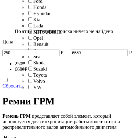
Ford
Honda
Hyundai
Kia
Lada
По этим критериям поиска ничего не найдено
MITSUBISHI
Opel
Цена
Renault
Rover
Р
–
Р
Seat
Skoda
250
Р
Suzuki
6680
Р
Toyota
Volvo
Сбросить
VW
Ремни ГРМ
Ремень
ГРМ
представляет собой элемент, который
используется для синхронизации работы коленчатого и
распределительного валов автомобильного двигателя
Назад