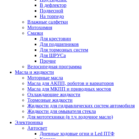
В дефлектор
Подвесной
На торпедо
Влажные салфетки
Мотохимия
Смазки
Для крестовин
Для подшипников
Для тормозных систем
Для ШРУСа
Прочие
Велосипедная программа
Масла и жидкости
Моторные масла
Масла для АКПП, роботов и вариаторов
Масла для МКПП и приводных мостов
Охлаждающие жидкости
Тормозные жидкости
Жидкости для гидравлических систем автомобиля
Жидкости для омывателя стекла
Для мототехники (в т.ч лодочное масло)
Электроника
Автосвет
Дневные ходовые огни и Led ПТФ