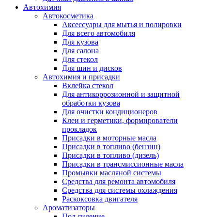
Автохимия
Автокосметика
Аксессуары для мытья и полировки
Для всего автомобиля
Для кузова
Для салона
Для стекол
Для шин и дисков
Автохимия и присадки
Вклейка стекол
Для антикоррозионной и защитной
обработки кузова
Для очистки кондиционеров
Клеи и герметики, формирователи
прокладок
Присадки в моторные масла
Присадки в топливо (бензин)
Присадки в топливо (дизель)
Присадки в трансмиссионные масла
Промывки масляной системы
Средства для ремонта автомобиля
Средства для системы охлаждения
Раскоксовка двигателя
Ароматизаторы
Под сидение