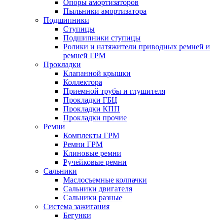
Опоры амортизаторов
Пыльники амортизатора
Подшипники
Ступицы
Подшипники ступицы
Ролики и натяжители приводных ремней и
ремней ГРМ
Прокладки
Клапанной крышки
Коллектора
Приемной трубы и глушителя
Прокладки ГБЦ
Прокладки КПП
Прокладки прочие
Ремни
Комплекты ГРМ
Ремни ГРМ
Клиновые ремни
Ручейковые ремни
Сальники
Маслосъемные колпачки
Сальники двигателя
Сальники разные
Система зажигания
Бегунки