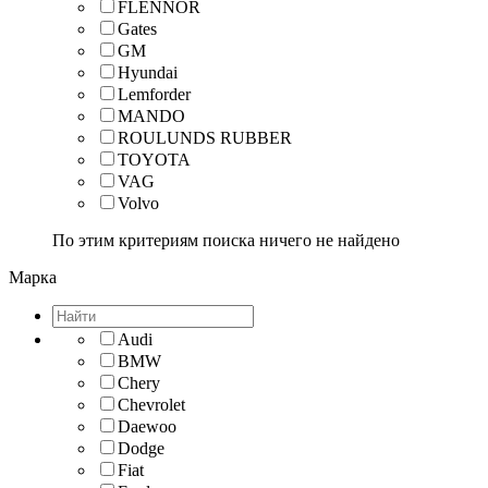
FLENNOR
Gates
GM
Hyundai
Lemforder
MANDO
ROULUNDS RUBBER
TOYOTA
VAG
Volvo
По этим критериям поиска ничего не найдено
Марка
Audi
BMW
Chery
Chevrolet
Daewoo
Dodge
Fiat