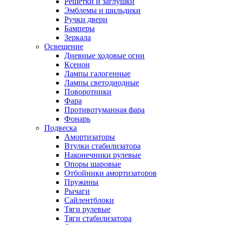
Решетки и заглушки
Эмблемы и шильдики
Ручки двери
Бамперы
Зеркала
Освещение
Дневные ходовые огни
Ксенон
Лампы галогенные
Лампы светодиодные
Поворотники
Фара
Противотуманная фара
Фонарь
Подвеска
Амортизаторы
Втулки стабилизатора
Наконечники рулевые
Опоры шаровые
Отбойники амортизаторов
Пружины
Рычаги
Сайлентблоки
Тяги рулевые
Тяги стабилизатора