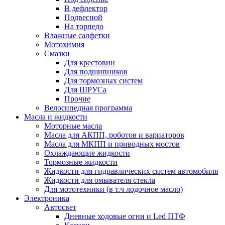
В дефлектор
Подвесной
На торпедо
Влажные салфетки
Мотохимия
Смазки
Для крестовин
Для подшипников
Для тормозных систем
Для ШРУСа
Прочие
Велосипедная программа
Масла и жидкости
Моторные масла
Масла для АКПП, роботов и вариаторов
Масла для МКПП и приводных мостов
Охлаждающие жидкости
Тормозные жидкости
Жидкости для гидравлических систем автомобиля
Жидкости для омывателя стекла
Для мототехники (в т.ч лодочное масло)
Электроника
Автосвет
Дневные ходовые огни и Led ПТФ