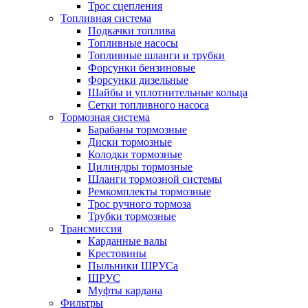
Трос сцепления
Топливная система
Подкачки топлива
Топливные насосы
Топливные шланги и трубки
Форсунки бензиновые
Форсунки дизельные
Шайбы и уплотнительные кольца
Сетки топливного насоса
Тормозная система
Барабаны тормозные
Диски тормозные
Колодки тормозные
Цилиндры тормозные
Шланги тормозной системы
Ремкомплекты тормозные
Трос ручного тормоза
Трубки тормозные
Трансмиссия
Карданные валы
Крестовины
Пыльники ШРУСа
ШРУС
Муфты кардана
Фильтры