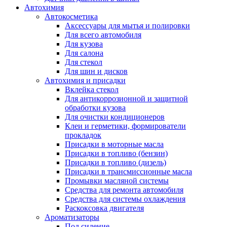
Автохимия
Автокосметика
Аксессуары для мытья и полировки
Для всего автомобиля
Для кузова
Для салона
Для стекол
Для шин и дисков
Автохимия и присадки
Вклейка стекол
Для антикоррозионной и защитной
обработки кузова
Для очистки кондиционеров
Клеи и герметики, формирователи
прокладок
Присадки в моторные масла
Присадки в топливо (бензин)
Присадки в топливо (дизель)
Присадки в трансмиссионные масла
Промывки масляной системы
Средства для ремонта автомобиля
Средства для системы охлаждения
Раскоксовка двигателя
Ароматизаторы
Под сидение