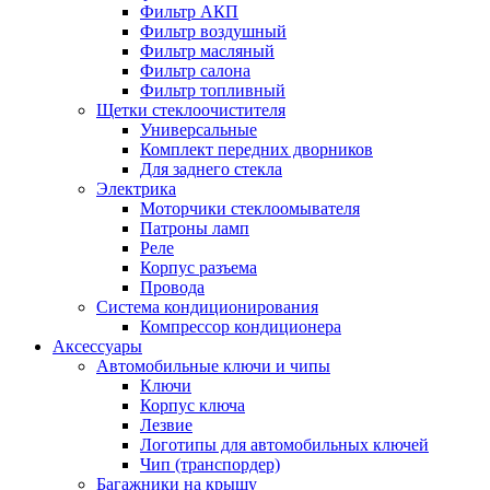
Фильтр АКП
Фильтр воздушный
Фильтр масляный
Фильтр салона
Фильтр топливный
Щетки стеклоочистителя
Универсальные
Комплект передних дворников
Для заднего стекла
Электрика
Моторчики стеклоомывателя
Патроны ламп
Реле
Корпус разъема
Провода
Система кондиционирования
Компрессор кондиционера
Аксессуары
Автомобильные ключи и чипы
Ключи
Корпус ключа
Лезвие
Логотипы для автомобильных ключей
Чип (транспордер)
Багажники на крышу