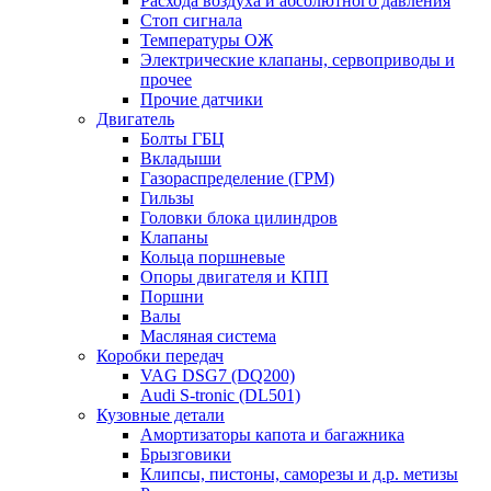
Расхода воздуха и абсолютного давления
Стоп сигнала
Температуры ОЖ
Электрические клапаны, сервоприводы и
прочее
Прочие датчики
Двигатель
Болты ГБЦ
Вкладыши
Газораспределение (ГРМ)
Гильзы
Головки блока цилиндров
Клапаны
Кольца поршневые
Опоры двигателя и КПП
Поршни
Валы
Масляная система
Коробки передач
VAG DSG7 (DQ200)
Audi S-tronic (DL501)
Кузовные детали
Амортизаторы капота и багажника
Брызговики
Клипсы, пистоны, саморезы и д.р. метизы