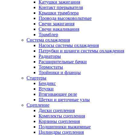
Катушки зажигания
Контакт прерывателя
Крышки трамблера
Провода высоковольтные
Свечи зажигания
Свечи накаливания
Трамблер
Система охлаждения
Насосы системы охлаждения
Патрубки и шланги системы охлаждения
Радиаторы
Расширительные бачки
Термостаты
Тройники и фланцы
Стартеры
Бендикс
Втулки
Втягивающее реле
Щетки и щеточные узлы
Сцепление
Диски сцепления
Комплекты сцепления
Корзины сцепления
Подшипники выжимные
Цилиндры сцепления