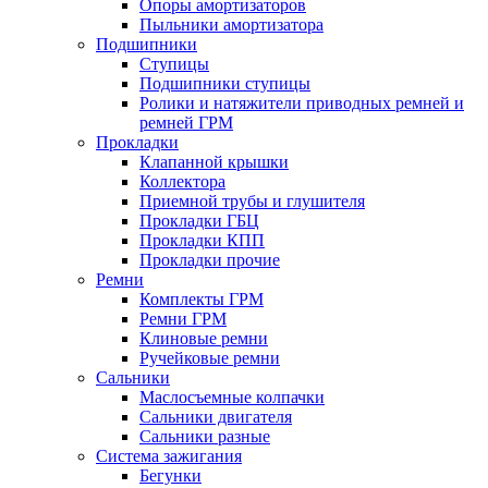
Опоры амортизаторов
Пыльники амортизатора
Подшипники
Ступицы
Подшипники ступицы
Ролики и натяжители приводных ремней и
ремней ГРМ
Прокладки
Клапанной крышки
Коллектора
Приемной трубы и глушителя
Прокладки ГБЦ
Прокладки КПП
Прокладки прочие
Ремни
Комплекты ГРМ
Ремни ГРМ
Клиновые ремни
Ручейковые ремни
Сальники
Маслосъемные колпачки
Сальники двигателя
Сальники разные
Система зажигания
Бегунки