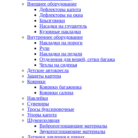
Внешнее оборудование
Дефлекторы капота
Дефлекторы на окна
Брызговики
Насадки на глушитель
Кузовные накладки
Внутреннее оборудование
Накладки на пороги
Рули
Накладки на педали
Отделения для вещей, сетки багажа
Чехлы на сиденья
Детские автокресла
Защиты картера
Коврики
Коврики багажника
Коврики салона
Наклейки
Сувениры
Тросы буксировочные
Упоры капота
Шумоизоляция
Вибропоглощающие материалы
Звукопоглощающие материалы
Датчики давления в шинах