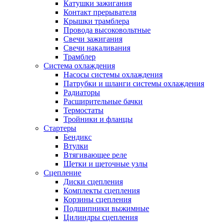
Катушки зажигания
Контакт прерывателя
Крышки трамблера
Провода высоковольтные
Свечи зажигания
Свечи накаливания
Трамблер
Система охлаждения
Насосы системы охлаждения
Патрубки и шланги системы охлаждения
Радиаторы
Расширительные бачки
Термостаты
Тройники и фланцы
Стартеры
Бендикс
Втулки
Втягивающее реле
Щетки и щеточные узлы
Сцепление
Диски сцепления
Комплекты сцепления
Корзины сцепления
Подшипники выжимные
Цилиндры сцепления