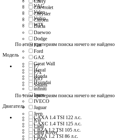
Chery
VAG
Chevrolet
Valeo
Chrysler
Volvo
Citroen
WIX
Dacia
Daewoo
Dodge
По этим критериям поиска ничего не найдено
Fiat
Ford
Модель
GAZ
Great Wall
F7
Haval
F7x
Honda
RIO
Hyundai
Solaris
infiniti
Isuzu
По этим критериям поиска ничего не найдено
IVECO
Двигатель
Jaguar
Jeep
CAXA 1.4 TSI 122 л.с.
Kia
CAXC 1.4 TSI 125 л.с.
Lada
CBZA 1.2 TSI 105 л.с.
Land Rover
CBZA 1.2 TSI 86 л.с.
Lexus