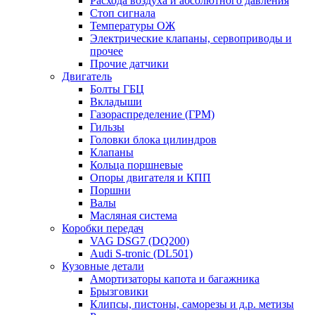
Расхода воздуха и абсолютного давления
Стоп сигнала
Температуры ОЖ
Электрические клапаны, сервоприводы и
прочее
Прочие датчики
Двигатель
Болты ГБЦ
Вкладыши
Газораспределение (ГРМ)
Гильзы
Головки блока цилиндров
Клапаны
Кольца поршневые
Опоры двигателя и КПП
Поршни
Валы
Масляная система
Коробки передач
VAG DSG7 (DQ200)
Audi S-tronic (DL501)
Кузовные детали
Амортизаторы капота и багажника
Брызговики
Клипсы, пистоны, саморезы и д.р. метизы