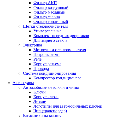
Фильтр АКП
Фильтр воздушный
Фильтр масляный
Фильтр салона
Фильтр топливный
Щетки стеклоочистителя
Универсальные
Комплект передних дворников
Для заднего стекла
Электрика
Моторчики стеклоомывателя
Патроны ламп
Реле
Корпус разъема
Провода
Система кондиционирования
Компрессор кондиционера
Аксессуары
Автомобильные ключи и чипы
Ключи
Корпус ключа
Лезвие
Логотипы для автомобильных ключей
Чип (транспордер)
Багажники на крышу