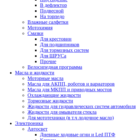
В дефлектор
Подвесной
На торпедо
Влажные салфетки
Мотохимия
Смазки
Для крестовин
Для подшипников
Для тормозных систем
Для ШРУСа
Прочие
Велосипедная программа
Масла и жидкости
Моторные масла
Масла для АКПП, роботов и вариаторов
Масла для МКПП и приводных мостов
Охлаждающие жидкости
Тормозные жидкости
Жидкости для гидравлических систем автомобиля
Жидкости для омывателя стекла
Для мототехники (в т.ч лодочное масло)
Электроника
Автосвет
Дневные ходовые огни и Led ПТФ