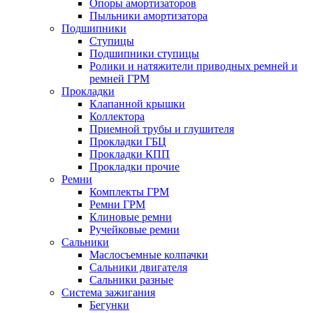
Опоры амортизаторов
Пыльники амортизатора
Подшипники
Ступицы
Подшипники ступицы
Ролики и натяжители приводных ремней и
ремней ГРМ
Прокладки
Клапанной крышки
Коллектора
Приемной трубы и глушителя
Прокладки ГБЦ
Прокладки КПП
Прокладки прочие
Ремни
Комплекты ГРМ
Ремни ГРМ
Клиновые ремни
Ручейковые ремни
Сальники
Маслосъемные колпачки
Сальники двигателя
Сальники разные
Система зажигания
Бегунки