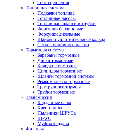
Трос сцепления
Топливная система
Подкачки топлива
Топливные насосы
Топливные шланги и трубки
Форсунки бензиновые
Форсунки дизельные
Шайбы и уплотнительные кольца
Сетки топливного насоса
Тормозная система
Барабаны тормозные
Диски тормозные
Колодки тормозные
Цилиндры тормозные
Шланги тормозной системы
Ремкомплекты тормозные
Трос ручного тормоза
Трубки тормозные
Трансмиссия
Карданные валы
Крестовины
Пыльники ШРУСа
ШРУС
Муфты кардана
Фильтры