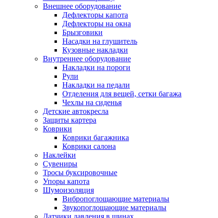
Внешнее оборудование
Дефлекторы капота
Дефлекторы на окна
Брызговики
Насадки на глушитель
Кузовные накладки
Внутреннее оборудование
Накладки на пороги
Рули
Накладки на педали
Отделения для вещей, сетки багажа
Чехлы на сиденья
Детские автокресла
Защиты картера
Коврики
Коврики багажника
Коврики салона
Наклейки
Сувениры
Тросы буксировочные
Упоры капота
Шумоизоляция
Вибропоглощающие материалы
Звукопоглощающие материалы
Датчики давления в шинах