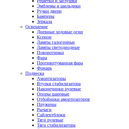
Решетки и заглушки
Эмблемы и шильдики
Ручки двери
Бамперы
Зеркала
Освещение
Дневные ходовые огни
Ксенон
Лампы галогенные
Лампы светодиодные
Поворотники
Фара
Противотуманная фара
Фонарь
Подвеска
Амортизаторы
Втулки стабилизатора
Наконечники рулевые
Опоры шаровые
Отбойники амортизаторов
Пружины
Рычаги
Сайлентблоки
Тяги рулевые
Тяги стабилизатора