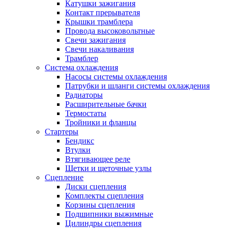
Катушки зажигания
Контакт прерывателя
Крышки трамблера
Провода высоковольтные
Свечи зажигания
Свечи накаливания
Трамблер
Система охлаждения
Насосы системы охлаждения
Патрубки и шланги системы охлаждения
Радиаторы
Расширительные бачки
Термостаты
Тройники и фланцы
Стартеры
Бендикс
Втулки
Втягивающее реле
Щетки и щеточные узлы
Сцепление
Диски сцепления
Комплекты сцепления
Корзины сцепления
Подшипники выжимные
Цилиндры сцепления