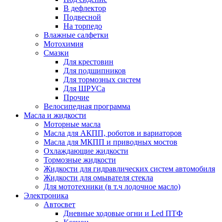
В дефлектор
Подвесной
На торпедо
Влажные салфетки
Мотохимия
Смазки
Для крестовин
Для подшипников
Для тормозных систем
Для ШРУСа
Прочие
Велосипедная программа
Масла и жидкости
Моторные масла
Масла для АКПП, роботов и вариаторов
Масла для МКПП и приводных мостов
Охлаждающие жидкости
Тормозные жидкости
Жидкости для гидравлических систем автомобиля
Жидкости для омывателя стекла
Для мототехники (в т.ч лодочное масло)
Электроника
Автосвет
Дневные ходовые огни и Led ПТФ