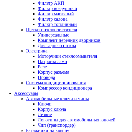
Фильтр АКП
Фильтр воздушный
Фильтр масляный
Фильтр салона
Фильтр топливный
Щетки стеклоочистителя
Универсальные
Комплект передних дворников
Для заднего стекла
Электрика
Моторчики стеклоомывателя
Патроны ламп
Реле
Корпус разъема
Провода
Система кондиционирования
Компрессор кондиционера
Аксессуары
Автомобильные ключи и чипы
Ключи
Корпус ключа
Лезвие
Логотипы для автомобильных ключей
Чип (транспордер)
Багажники на крышу