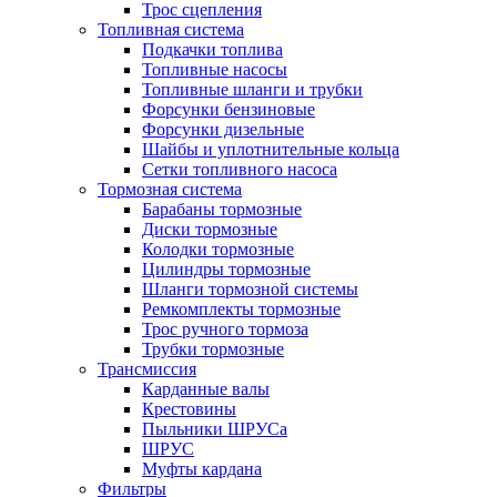
Трос сцепления
Топливная система
Подкачки топлива
Топливные насосы
Топливные шланги и трубки
Форсунки бензиновые
Форсунки дизельные
Шайбы и уплотнительные кольца
Сетки топливного насоса
Тормозная система
Барабаны тормозные
Диски тормозные
Колодки тормозные
Цилиндры тормозные
Шланги тормозной системы
Ремкомплекты тормозные
Трос ручного тормоза
Трубки тормозные
Трансмиссия
Карданные валы
Крестовины
Пыльники ШРУСа
ШРУС
Муфты кардана
Фильтры