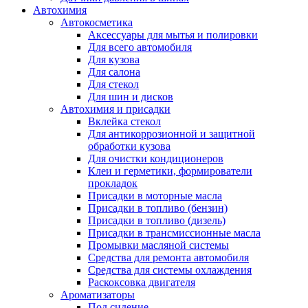
Автохимия
Автокосметика
Аксессуары для мытья и полировки
Для всего автомобиля
Для кузова
Для салона
Для стекол
Для шин и дисков
Автохимия и присадки
Вклейка стекол
Для антикоррозионной и защитной
обработки кузова
Для очистки кондиционеров
Клеи и герметики, формирователи
прокладок
Присадки в моторные масла
Присадки в топливо (бензин)
Присадки в топливо (дизель)
Присадки в трансмиссионные масла
Промывки масляной системы
Средства для ремонта автомобиля
Средства для системы охлаждения
Раскоксовка двигателя
Ароматизаторы
Под сидение