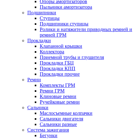
Опоры амортизаторов
Пыльники амортизатора
Подшипники
Ступицы
Подшипники ступицы
Ролики и натяжители приводных ремней и
ремней ГРМ
Прокладки
Клапанной крышки
Коллектора
Приемной трубы и глушителя
Прокладки ГБЦ
Прокладки КПП
Прокладки прочие
Ремни
Комплекты ГРМ
Ремни ГРМ
Клиновые ремни
Ручейковые ремни
Сальники
Маслосъемные колпачки
Сальники двигателя
Сальники разные
Система зажигания
Бегунки