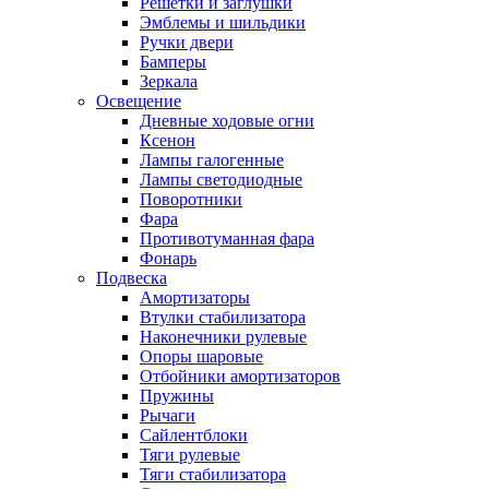
Решетки и заглушки
Эмблемы и шильдики
Ручки двери
Бамперы
Зеркала
Освещение
Дневные ходовые огни
Ксенон
Лампы галогенные
Лампы светодиодные
Поворотники
Фара
Противотуманная фара
Фонарь
Подвеска
Амортизаторы
Втулки стабилизатора
Наконечники рулевые
Опоры шаровые
Отбойники амортизаторов
Пружины
Рычаги
Сайлентблоки
Тяги рулевые
Тяги стабилизатора