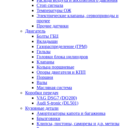
Расхода воздуха и абсолютного давления
Стоп сигнала
Температуры ОЖ
Электрические клапаны, сервоприводы и
прочее
Прочие датчики
Двигатель
Болты ГБЦ
Вкладыши
Газораспределение (ГРМ)
Гильзы
Головки блока цилиндров
Клапаны
Кольца поршневые
Опоры двигателя и КПП
Поршни
Валы
Масляная система
Коробки передач
VAG DSG7 (DQ200)
Audi S-tronic (DL501)
Кузовные детали
Амортизаторы капота и багажника
Брызговики
Клипсы, пистоны, саморезы и д.р. метизы