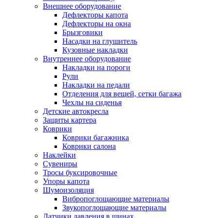
Внешнее оборудование
Дефлекторы капота
Дефлекторы на окна
Брызговики
Насадки на глушитель
Кузовные накладки
Внутреннее оборудование
Накладки на пороги
Рули
Накладки на педали
Отделения для вещей, сетки багажа
Чехлы на сиденья
Детские автокресла
Защиты картера
Коврики
Коврики багажника
Коврики салона
Наклейки
Сувениры
Тросы буксировочные
Упоры капота
Шумоизоляция
Вибропоглощающие материалы
Звукопоглощающие материалы
Датчики давления в шинах