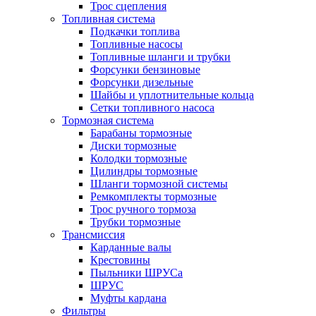
Трос сцепления
Топливная система
Подкачки топлива
Топливные насосы
Топливные шланги и трубки
Форсунки бензиновые
Форсунки дизельные
Шайбы и уплотнительные кольца
Сетки топливного насоса
Тормозная система
Барабаны тормозные
Диски тормозные
Колодки тормозные
Цилиндры тормозные
Шланги тормозной системы
Ремкомплекты тормозные
Трос ручного тормоза
Трубки тормозные
Трансмиссия
Карданные валы
Крестовины
Пыльники ШРУСа
ШРУС
Муфты кардана
Фильтры