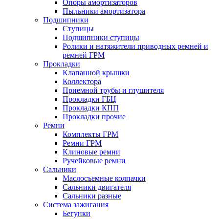
Опоры амортизаторов
Пыльники амортизатора
Подшипники
Ступицы
Подшипники ступицы
Ролики и натяжители приводных ремней и
ремней ГРМ
Прокладки
Клапанной крышки
Коллектора
Приемной трубы и глушителя
Прокладки ГБЦ
Прокладки КПП
Прокладки прочие
Ремни
Комплекты ГРМ
Ремни ГРМ
Клиновые ремни
Ручейковые ремни
Сальники
Маслосъемные колпачки
Сальники двигателя
Сальники разные
Система зажигания
Бегунки