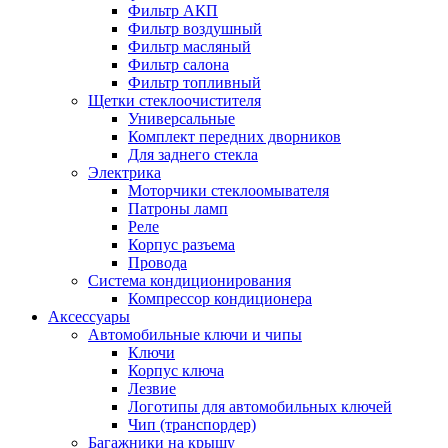
Фильтр АКП
Фильтр воздушный
Фильтр масляный
Фильтр салона
Фильтр топливный
Щетки стеклоочистителя
Универсальные
Комплект передних дворников
Для заднего стекла
Электрика
Моторчики стеклоомывателя
Патроны ламп
Реле
Корпус разъема
Провода
Система кондиционирования
Компрессор кондиционера
Аксессуары
Автомобильные ключи и чипы
Ключи
Корпус ключа
Лезвие
Логотипы для автомобильных ключей
Чип (транспордер)
Багажники на крышу