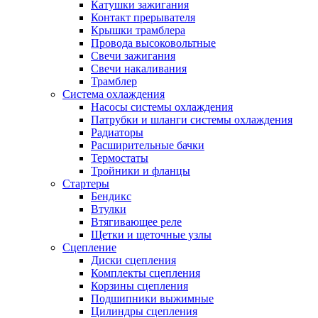
Катушки зажигания
Контакт прерывателя
Крышки трамблера
Провода высоковольтные
Свечи зажигания
Свечи накаливания
Трамблер
Система охлаждения
Насосы системы охлаждения
Патрубки и шланги системы охлаждения
Радиаторы
Расширительные бачки
Термостаты
Тройники и фланцы
Стартеры
Бендикс
Втулки
Втягивающее реле
Щетки и щеточные узлы
Сцепление
Диски сцепления
Комплекты сцепления
Корзины сцепления
Подшипники выжимные
Цилиндры сцепления