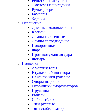
Решетки и заглушки
Эмблемы и шильдики
Ручки двери
Бамперы
Зеркала
Освещение
Дневные ходовые огни
Ксенон
Лампы галогенные
Лампы светодиодные
Поворотники
Фара
Противотуманная фара
Фонарь
Подвеска
Амортизаторы
Втулки стабилизатора
Наконечники рулевые
Опоры шаровые
Отбойники амортизаторов
Пружины
Рычаги
Сайлентблоки
Тяги рулевые
Тяги стабилизатора