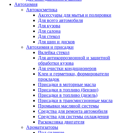
Автохимия
Автокосметика
Аксессуары для мытья и полировки
Для всего автомобиля
Для кузова
Для салона
Для стекол
Для шин и дисков
Автохимия и присадки
Вклейка стекол
Для антикоррозионной и защитной
обработки кузова
Для очистки кондиционеров
Клеи и герметики, формирователи
прокладок
Присадки в моторные масла
Присадки в топливо (бензин)
Присадки в топливо (дизель)
Присадки в трансмиссионные масла
Промывки масляной системы
Средства для ремонта автомобиля
Средства для системы охлаждения
Раскоксовка двигателя
Ароматизаторы
Под сидение