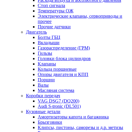
Расхода воздуха и абсолютного давления
Стоп сигнала
Температуры ОЖ
Электрические клапаны, сервоприводы и
прочее
Прочие датчики
Двигатель
Болты ГБЦ
Вкладыши
Газораспределение (ГРМ)
Гильзы
Головки блока цилиндров
Клапаны
Кольца поршневые
Опоры двигателя и КПП
Поршни
Валы
Масляная система
Коробки передач
VAG DSG7 (DQ200)
Audi S-tronic (DL501)
Кузовные детали
Амортизаторы капота и багажника
Брызговики
Клипсы, пистоны, саморезы и д.р. метизы