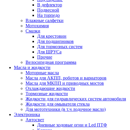
В дефлектор
Подвесной
На торпедо
Влажные салфетки
Мотохимия
Смазки
Для крестовин
Для подшипников
Для тормозных систем
Для ШРУСа
Прочие
Велосипедная программа
Масла и жидкости
Моторные масла
Масла для АКПП, роботов и вариаторов
Масла для МКПП и приводных мостов
Охлаждающие жидкости
Тормозные жидкости
Жидкости для гидравлических систем автомобиля
Жидкости для омывателя стекла
Для мототехники (в т.ч лодочное масло)
Электроника
Автосвет
Дневные ходовые огни и Led ПТФ