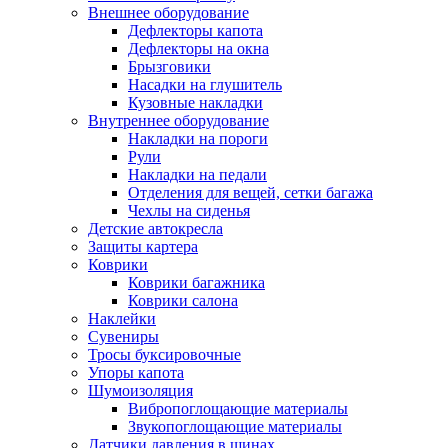
Внешнее оборудование
Дефлекторы капота
Дефлекторы на окна
Брызговики
Насадки на глушитель
Кузовные накладки
Внутреннее оборудование
Накладки на пороги
Рули
Накладки на педали
Отделения для вещей, сетки багажа
Чехлы на сиденья
Детские автокресла
Защиты картера
Коврики
Коврики багажника
Коврики салона
Наклейки
Сувениры
Тросы буксировочные
Упоры капота
Шумоизоляция
Вибропоглощающие материалы
Звукопоглощающие материалы
Датчики давления в шинах