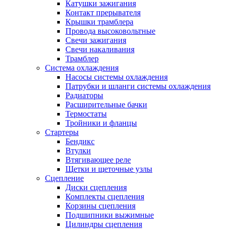
Катушки зажигания
Контакт прерывателя
Крышки трамблера
Провода высоковольтные
Свечи зажигания
Свечи накаливания
Трамблер
Система охлаждения
Насосы системы охлаждения
Патрубки и шланги системы охлаждения
Радиаторы
Расширительные бачки
Термостаты
Тройники и фланцы
Стартеры
Бендикс
Втулки
Втягивающее реле
Щетки и щеточные узлы
Сцепление
Диски сцепления
Комплекты сцепления
Корзины сцепления
Подшипники выжимные
Цилиндры сцепления