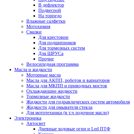
В дефлектор
Подвесной
На торпедо
Влажные салфетки
Мотохимия
Смазки
Для крестовин
Для подшипников
Для тормозных систем
Для ШРУСа
Прочие
Велосипедная программа
Масла и жидкости
Моторные масла
Масла для АКПП, роботов и вариаторов
Масла для МКПП и приводных мостов
Охлаждающие жидкости
Тормозные жидкости
Жидкости для гидравлических систем автомобиля
Жидкости для омывателя стекла
Для мототехники (в т.ч лодочное масло)
Электроника
Автосвет
Дневные ходовые огни и Led ПТФ