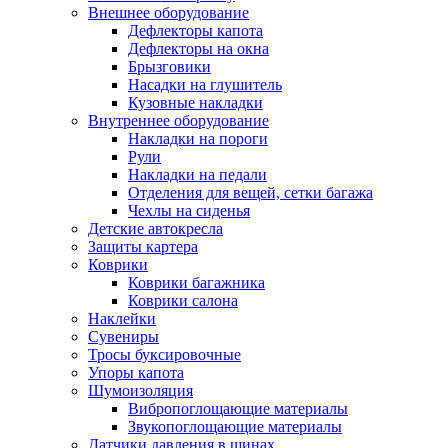
Внешнее оборудование
Дефлекторы капота
Дефлекторы на окна
Брызговики
Насадки на глушитель
Кузовные накладки
Внутреннее оборудование
Накладки на пороги
Рули
Накладки на педали
Отделения для вещей, сетки багажа
Чехлы на сиденья
Детские автокресла
Защиты картера
Коврики
Коврики багажника
Коврики салона
Наклейки
Сувениры
Тросы буксировочные
Упоры капота
Шумоизоляция
Вибропоглощающие материалы
Звукопоглощающие материалы
Датчики давления в шинах