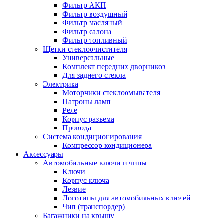
Фильтр АКП
Фильтр воздушный
Фильтр масляный
Фильтр салона
Фильтр топливный
Щетки стеклоочистителя
Универсальные
Комплект передних дворников
Для заднего стекла
Электрика
Моторчики стеклоомывателя
Патроны ламп
Реле
Корпус разъема
Провода
Система кондиционирования
Компрессор кондиционера
Аксессуары
Автомобильные ключи и чипы
Ключи
Корпус ключа
Лезвие
Логотипы для автомобильных ключей
Чип (транспордер)
Багажники на крышу