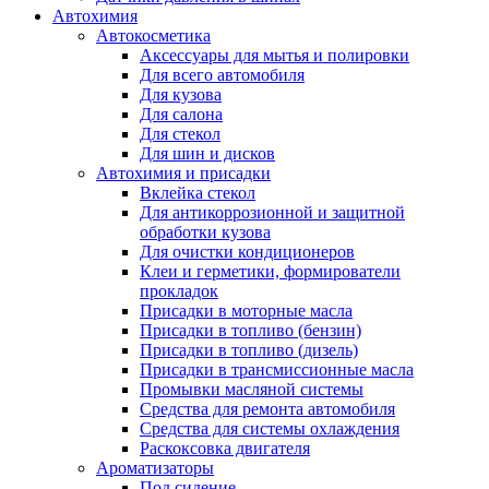
Автохимия
Автокосметика
Аксессуары для мытья и полировки
Для всего автомобиля
Для кузова
Для салона
Для стекол
Для шин и дисков
Автохимия и присадки
Вклейка стекол
Для антикоррозионной и защитной
обработки кузова
Для очистки кондиционеров
Клеи и герметики, формирователи
прокладок
Присадки в моторные масла
Присадки в топливо (бензин)
Присадки в топливо (дизель)
Присадки в трансмиссионные масла
Промывки масляной системы
Средства для ремонта автомобиля
Средства для системы охлаждения
Раскоксовка двигателя
Ароматизаторы
Под сидение