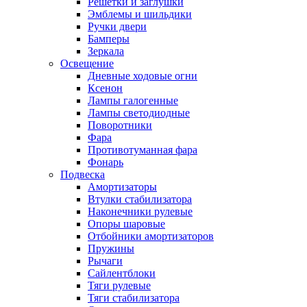
Решетки и заглушки
Эмблемы и шильдики
Ручки двери
Бамперы
Зеркала
Освещение
Дневные ходовые огни
Ксенон
Лампы галогенные
Лампы светодиодные
Поворотники
Фара
Противотуманная фара
Фонарь
Подвеска
Амортизаторы
Втулки стабилизатора
Наконечники рулевые
Опоры шаровые
Отбойники амортизаторов
Пружины
Рычаги
Сайлентблоки
Тяги рулевые
Тяги стабилизатора