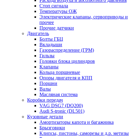
Расхода воздуха и абсолютного давления
Стоп сигнала
Температуры ОЖ
Электрические клапаны, сервоприводы и
прочее
Прочие датчики
Двигатель
Болты ГБЦ
Вкладыши
Газораспределение (ГРМ)
Гильзы
Головки блока цилиндров
Клапаны
Кольца поршневые
Опоры двигателя и КПП
Поршни
Валы
Масляная система
Коробки передач
VAG DSG7 (DQ200)
Audi S-tronic (DL501)
Кузовные детали
Амортизаторы капота и багажника
Брызговики
Клипсы, пистоны, саморезы и д.р. метизы