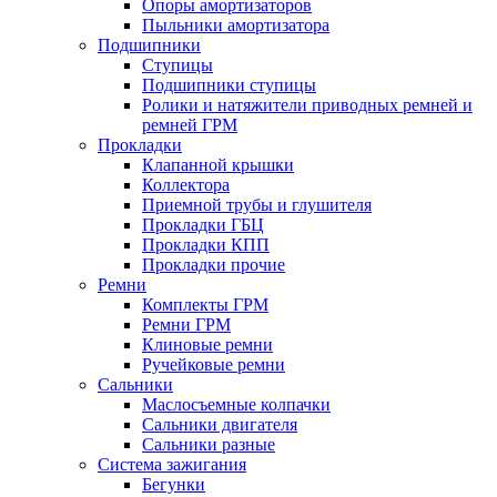
Опоры амортизаторов
Пыльники амортизатора
Подшипники
Ступицы
Подшипники ступицы
Ролики и натяжители приводных ремней и
ремней ГРМ
Прокладки
Клапанной крышки
Коллектора
Приемной трубы и глушителя
Прокладки ГБЦ
Прокладки КПП
Прокладки прочие
Ремни
Комплекты ГРМ
Ремни ГРМ
Клиновые ремни
Ручейковые ремни
Сальники
Маслосъемные колпачки
Сальники двигателя
Сальники разные
Система зажигания
Бегунки