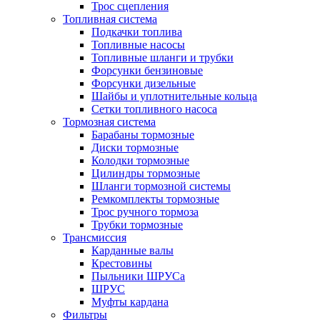
Трос сцепления
Топливная система
Подкачки топлива
Топливные насосы
Топливные шланги и трубки
Форсунки бензиновые
Форсунки дизельные
Шайбы и уплотнительные кольца
Сетки топливного насоса
Тормозная система
Барабаны тормозные
Диски тормозные
Колодки тормозные
Цилиндры тормозные
Шланги тормозной системы
Ремкомплекты тормозные
Трос ручного тормоза
Трубки тормозные
Трансмиссия
Карданные валы
Крестовины
Пыльники ШРУСа
ШРУС
Муфты кардана
Фильтры