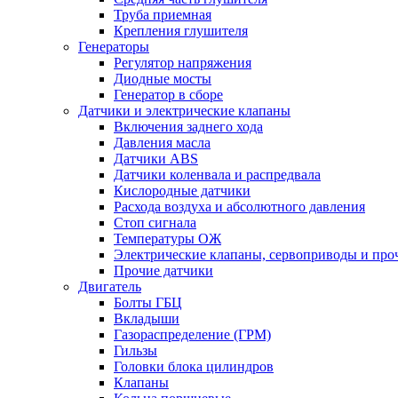
Труба приемная
Крепления глушителя
Генераторы
Регулятор напряжения
Диодные мосты
Генератор в сборе
Датчики и электрические клапаны
Включения заднего хода
Давления масла
Датчики ABS
Датчики коленвала и распредвала
Кислородные датчики
Расхода воздуха и абсолютного давления
Стоп сигнала
Температуры ОЖ
Электрические клапаны, сервоприводы и про
Прочие датчики
Двигатель
Болты ГБЦ
Вкладыши
Газораспределение (ГРМ)
Гильзы
Головки блока цилиндров
Клапаны