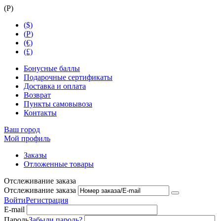
(
Р
)
($)
(
Р
)
(€)
(£)
Бонусные баллы
Подарочные сертификаты
Доставка и оплата
Возврат
Пункты самовывоза
Контакты
Ваш город
Мой профиль
Заказы
Отложенные товары
Отслеживание заказа
Отслеживание заказа
Войти
Регистрация
E-mail
Пароль
Забыли пароль?