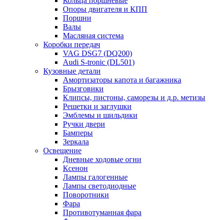
Кольца поршневые
Опоры двигателя и КПП
Поршни
Валы
Масляная система
Коробки передач
VAG DSG7 (DQ200)
Audi S-tronic (DL501)
Кузовные детали
Амортизаторы капота и багажника
Брызговики
Клипсы, пистоны, саморезы и д.р. метизы
Решетки и заглушки
Эмблемы и шильдики
Ручки двери
Бамперы
Зеркала
Освещение
Дневные ходовые огни
Ксенон
Лампы галогенные
Лампы светодиодные
Поворотники
Фара
Противотуманная фара