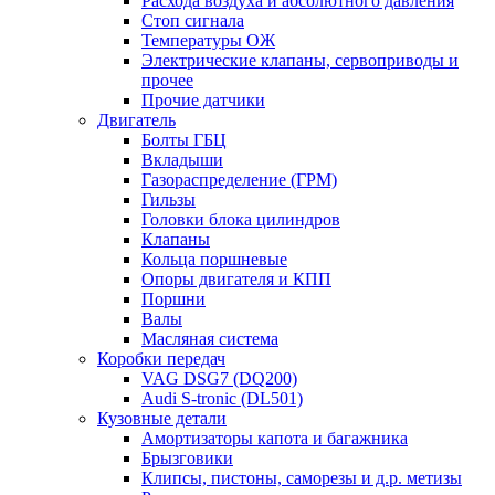
Расхода воздуха и абсолютного давления
Стоп сигнала
Температуры ОЖ
Электрические клапаны, сервоприводы и
прочее
Прочие датчики
Двигатель
Болты ГБЦ
Вкладыши
Газораспределение (ГРМ)
Гильзы
Головки блока цилиндров
Клапаны
Кольца поршневые
Опоры двигателя и КПП
Поршни
Валы
Масляная система
Коробки передач
VAG DSG7 (DQ200)
Audi S-tronic (DL501)
Кузовные детали
Амортизаторы капота и багажника
Брызговики
Клипсы, пистоны, саморезы и д.р. метизы