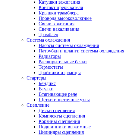
Катушки зажигания
Контакт прерывателя
Крышки трамблера
Провода высоковольтные
Свечи зажигания
Свечи накаливания
Трамблер
Система охлаждения
Насосы системы охлаждения
Патрубки и шланги системы охлаждения
Радиаторы
Расширительные бачки
Термостаты
Тройники и фланцы
Стартеры
Бендикс
Втулки
Втягивающее реле
Щетки и щеточные узлы
Сцепление
Диски сцепления
Комплекты сцепления
Корзины сцепления
Подшипники выжимные
Цилиндры сцепления