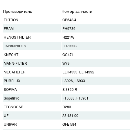
Производитель
Номер запчасти
FILTRON
OP643/4
FRAM
PH9739
HENGST FILTER
H221W
JAPANPARTS
FO-122S
KNECHT
OC471
MANN-FILTER
W79
MECAFILTER
ELH4333, ELH4392
PURFLUX
LS926, LS933
SOFIMA
S 3820 R
SogefiPro
FT5688, FT5901
TECNOCAR
R283
UFI
23.481.00
UNIPART
GFE 584