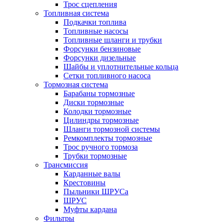
Трос сцепления
Топливная система
Подкачки топлива
Топливные насосы
Топливные шланги и трубки
Форсунки бензиновые
Форсунки дизельные
Шайбы и уплотнительные кольца
Сетки топливного насоса
Тормозная система
Барабаны тормозные
Диски тормозные
Колодки тормозные
Цилиндры тормозные
Шланги тормозной системы
Ремкомплекты тормозные
Трос ручного тормоза
Трубки тормозные
Трансмиссия
Карданные валы
Крестовины
Пыльники ШРУСа
ШРУС
Муфты кардана
Фильтры