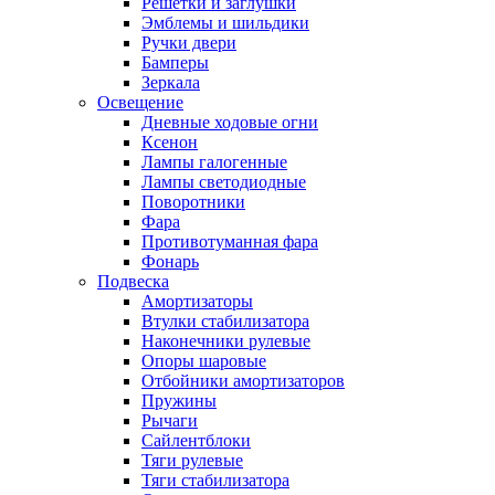
Решетки и заглушки
Эмблемы и шильдики
Ручки двери
Бамперы
Зеркала
Освещение
Дневные ходовые огни
Ксенон
Лампы галогенные
Лампы светодиодные
Поворотники
Фара
Противотуманная фара
Фонарь
Подвеска
Амортизаторы
Втулки стабилизатора
Наконечники рулевые
Опоры шаровые
Отбойники амортизаторов
Пружины
Рычаги
Сайлентблоки
Тяги рулевые
Тяги стабилизатора