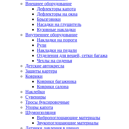
Внешнее оборудование
Дефлекторы капота
Дефлекторы на окна
Брызговики
Насадки на глушитель
Кузовные накладки
Внутреннее оборудование
Накладки на пороги
Рули
Накладки на педали
Отделения для вещей, сетки багажа
Чехлы на сиденья
Детские автокресла
Защиты картера
Коврики
Коврики багажника
Коврики салона
Наклейки
Сувениры
Тросы буксировочные
Упоры капота
Шумоизоляция
Вибропоглощающие материалы
Звукопоглощающие материалы
Датчики давления в шинах