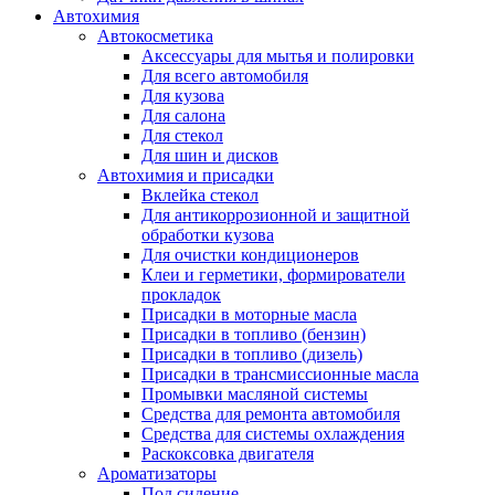
Автохимия
Автокосметика
Аксессуары для мытья и полировки
Для всего автомобиля
Для кузова
Для салона
Для стекол
Для шин и дисков
Автохимия и присадки
Вклейка стекол
Для антикоррозионной и защитной
обработки кузова
Для очистки кондиционеров
Клеи и герметики, формирователи
прокладок
Присадки в моторные масла
Присадки в топливо (бензин)
Присадки в топливо (дизель)
Присадки в трансмиссионные масла
Промывки масляной системы
Средства для ремонта автомобиля
Средства для системы охлаждения
Раскоксовка двигателя
Ароматизаторы
Под сидение