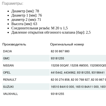
Параметры:
Диаметр [мм]: 78
Диаметр 1 [мм]: 76
диаметр 2 (мм): 71
Высота [мм]: 63
Соединительная резьба: M 20 x 1,5
Давление открытия обгонного клапана [бар]: 2,5
Производитель
Оригинальный номер
DACIA
82 00 867 980
GMC
93181255
NISSAN
15208 00QAF, 15208 AW300, 1520800Q0
OPEL
4415442, 4434962, 93181255, 93198441
RENAULT
82 00 274 858, 82 00 768 927, 82 00 867 
SUZUKI
16510 84A10 000, 16510 84A11 000, 165
VAUXHALL
93181255