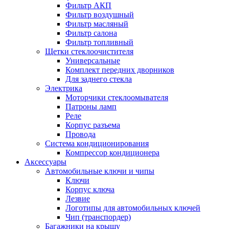
Фильтр АКП
Фильтр воздушный
Фильтр масляный
Фильтр салона
Фильтр топливный
Щетки стеклоочистителя
Универсальные
Комплект передних дворников
Для заднего стекла
Электрика
Моторчики стеклоомывателя
Патроны ламп
Реле
Корпус разъема
Провода
Система кондиционирования
Компрессор кондиционера
Аксессуары
Автомобильные ключи и чипы
Ключи
Корпус ключа
Лезвие
Логотипы для автомобильных ключей
Чип (транспордер)
Багажники на крышу