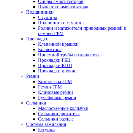
Опоры амортизаторов
Пыльники амортизатора
Подшипники
Ступицы
Подшипники ступицы
Ролики и натяжители приводных ремней и
ремней ГРМ
Прокладки
Клапанной крышки
Коллектора
Приемной трубы и глушителя
Прокладки ГБЦ
Прокладки КПП
Прокладки прочие
Ремни
Комплекты ГРМ
Ремни ГРМ
Клиновые ремни
Ручейковые ремни
Сальники
Маслосъемные колпачки
Сальники двигателя
Сальники разные
Система зажигания
Бегунки