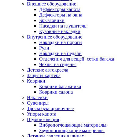
Внешнее оборудование
Дефлекторы капота
Дефлекторы на окна
Брызговики
Насадки на глушитель
Кузовные накладки
Внутреннее оборудование
Накладки на пороги
Рули
Накладки на педали
Отделения для вещей, сетки багажа
Чехлы на сиденья
Детские автокресла
Защиты картера
Коврики
Коврики багажника
Коврики салона
Наклейки
Сувениры
Тросы буксировочные
Упоры капота
Шумоизоляция
Вибропоглощающие материалы
Звукопоглощающие материалы
Датчики давления в шинах