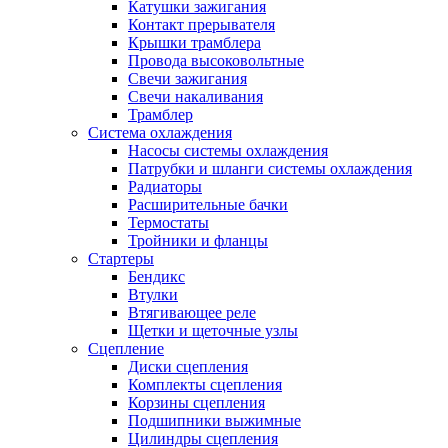
Катушки зажигания
Контакт прерывателя
Крышки трамблера
Провода высоковольтные
Свечи зажигания
Свечи накаливания
Трамблер
Система охлаждения
Насосы системы охлаждения
Патрубки и шланги системы охлаждения
Радиаторы
Расширительные бачки
Термостаты
Тройники и фланцы
Стартеры
Бендикс
Втулки
Втягивающее реле
Щетки и щеточные узлы
Сцепление
Диски сцепления
Комплекты сцепления
Корзины сцепления
Подшипники выжимные
Цилиндры сцепления