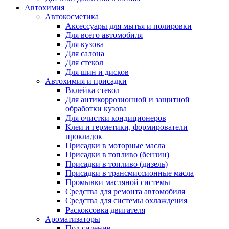
Автохимия
Автокосметика
Аксессуары для мытья и полировки
Для всего автомобиля
Для кузова
Для салона
Для стекол
Для шин и дисков
Автохимия и присадки
Вклейка стекол
Для антикоррозионной и защитной
обработки кузова
Для очистки кондиционеров
Клеи и герметики, формирователи
прокладок
Присадки в моторные масла
Присадки в топливо (бензин)
Присадки в топливо (дизель)
Присадки в трансмиссионные масла
Промывки масляной системы
Средства для ремонта автомобиля
Средства для системы охлаждения
Раскоксовка двигателя
Ароматизаторы
Под сидение