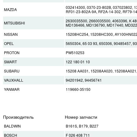
032414300, 0370-23-802B, 037023802, 
MAZDA
RF01-23-802A-9A, RF2A-14-302, RF79-14
2630035500, 2660035500, 4063396, K 
MITSUBISHI
MD136466, MD136790, MD17440, MD322
NISSAN
15208HC254, 15208HC300, AY100HN02
OPEL
5650304, 65 03 93, 650306, 90485457, 
PROTON
PW510253
SMART
122 180 01 10
SUBARU
15208 AA031, 15208AA020, 15208AA021,
VAUXHALL
94201942, 94456741
YANMAR
119660-35150
Производитель
Номер запчасти
BALDWIN
B161S, B179, B227
BOSCH
F 026 408 711