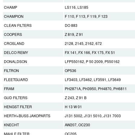
CHAMP
LS116, LS185
CHAMPION
F 110, F 113, F 119, F 123
CLEAN FILTERS
DO 883
COOPERS
Z 819, Z 91
CROSLAND
2128, 2145, 2162, 672
DELCO REMY
FX 141, FX 166, FX 175, FX 51
DONALDSON
LFP550162, P 50 2009, P550162
FILTRON
OP536
FLEETGUARD
LF3403, LF3462, LF3591, LF3649
FRAM
PH2871A, PH3950, PH4870, PH6811
GUD FILTERS
Z 243, Z 91 B
HENGST FILTER
H 13 W 01
HERTH+BUSS JAKOPARTS
J131 5002, J131 5010, J131 7003
KNECHT
AW207, OC230
MAHLE FILTER
OC205