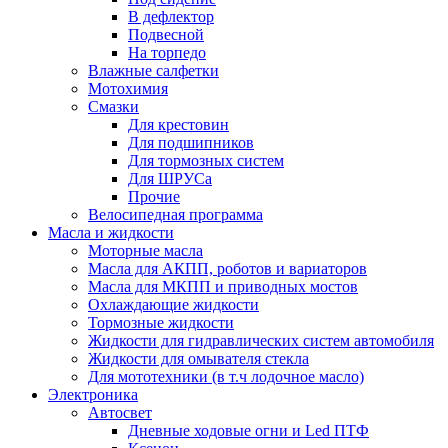
В дефлектор
Подвесной
На торпедо
Влажные салфетки
Мотохимия
Смазки
Для крестовин
Для подшипников
Для тормозных систем
Для ШРУСа
Прочие
Велосипедная программа
Масла и жидкости
Моторные масла
Масла для АКПП, роботов и вариаторов
Масла для МКПП и приводных мостов
Охлаждающие жидкости
Тормозные жидкости
Жидкости для гидравлических систем автомобиля
Жидкости для омывателя стекла
Для мототехники (в т.ч лодочное масло)
Электроника
Автосвет
Дневные ходовые огни и Led ПТФ