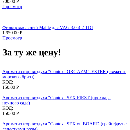
700.00
Р
Просмотр
Фильтр масляный Mahle для VAG 3.0-4.2 TDI
1 950.00
Р
Просмотр
За ту же цену!
Ароматизатор воздуха "Contex" ORGAZM TESTER (свежесть
морского бриза)
КОД:
150.00
Р
Ароматизатор воздуха "Contex" SEX FIRST (прохлада
ночного сада)
КОД:
150.00
Р
Ароматизатор воздуха "Contex" SEX on BOARD (грейпфрут с
лепестками розы)