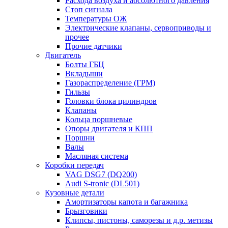
Расхода воздуха и абсолютного давления
Стоп сигнала
Температуры ОЖ
Электрические клапаны, сервоприводы и
прочее
Прочие датчики
Двигатель
Болты ГБЦ
Вкладыши
Газораспределение (ГРМ)
Гильзы
Головки блока цилиндров
Клапаны
Кольца поршневые
Опоры двигателя и КПП
Поршни
Валы
Масляная система
Коробки передач
VAG DSG7 (DQ200)
Audi S-tronic (DL501)
Кузовные детали
Амортизаторы капота и багажника
Брызговики
Клипсы, пистоны, саморезы и д.р. метизы