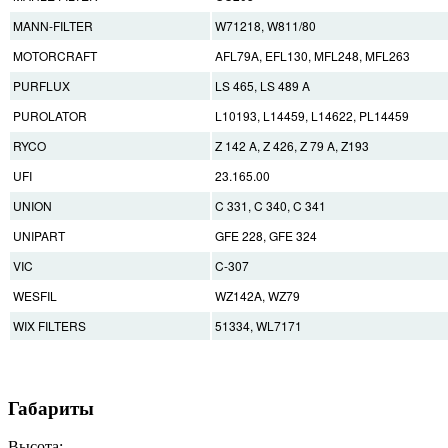
MANN-FILTER
W71218, W811/80
MOTORCRAFT
AFL79A, EFL130, MFL248, MFL263
PURFLUX
LS 465, LS 489 A
PUROLATOR
L10193, L14459, L14622, PL14459
RYCO
Z 142 A, Z 426, Z 79 A, Z193
UFI
23.165.00
UNION
C 331, C 340, C 341
UNIPART
GFE 228, GFE 324
VIC
C-307
WESFIL
WZ142A, WZ79
WIX FILTERS
51334, WL7171
Габариты
Высота: