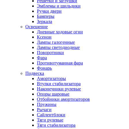
Решетки и заглушки
Эмблемы и шильдики
Ручки двери
Бамперы
Зеркала
Освещение
Дневные ходовые огни
Ксенон
Лампы галогенные
Лампы светодиодные
Поворотники
Фара
Противотуманная фара
Фонарь
Подвеска
Амортизаторы
Втулки стабилизатора
Наконечники рулевые
Опоры шаровые
Отбойники амортизаторов
Пружины
Рычаги
Сайлентблоки
Тяги рулевые
Тяги стабилизатора