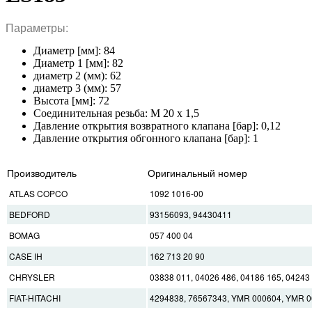
Параметры:
Диаметр [мм]: 84
Диаметр 1 [мм]: 82
диаметр 2 (мм): 62
диаметр 3 (мм): 57
Высота [мм]: 72
Соединительная резьба: M 20 x 1,5
Давление открытия возвратного клапана [бар]: 0,12
Давление открытия обгонного клапана [бар]: 1
Производитель
Оригинальный номер
ATLAS COPCO
1092 1016-00
BEDFORD
93156093, 94430411
BOMAG
057 400 04
CASE IH
162 713 20 90
CHRYSLER
03838 011, 04026 486, 04186 165, 04243
FIAT-HITACHI
4294838, 76567343, YMR 000604, YMR 