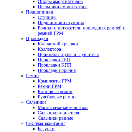
Опоры амортизаторов
Пыльники амортизатора
Подшипники
Ступицы
Подшипники ступицы
Ролики и натяжители приводных ремней и
ремней ГРМ
Прокладки
Клапанной крышки
Коллектора
Приемной трубы и глушителя
Прокладки ГБЦ
Прокладки КПП
Прокладки прочие
Ремни
Комплекты ГРМ
Ремни ГРМ
Клиновые ремни
Ручейковые ремни
Сальники
Маслосъемные колпачки
Сальники двигателя
Сальники разные
Система зажигания
Бегунки