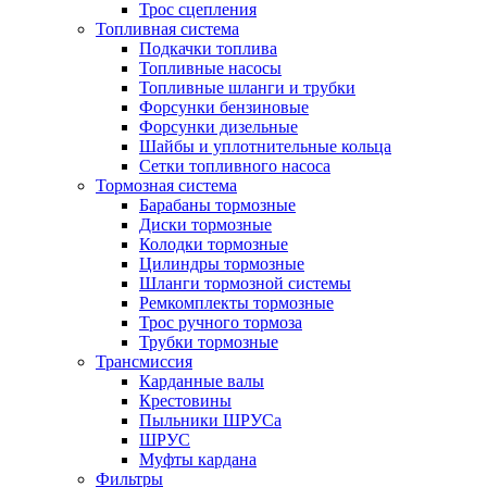
Трос сцепления
Топливная система
Подкачки топлива
Топливные насосы
Топливные шланги и трубки
Форсунки бензиновые
Форсунки дизельные
Шайбы и уплотнительные кольца
Сетки топливного насоса
Тормозная система
Барабаны тормозные
Диски тормозные
Колодки тормозные
Цилиндры тормозные
Шланги тормозной системы
Ремкомплекты тормозные
Трос ручного тормоза
Трубки тормозные
Трансмиссия
Карданные валы
Крестовины
Пыльники ШРУСа
ШРУС
Муфты кардана
Фильтры