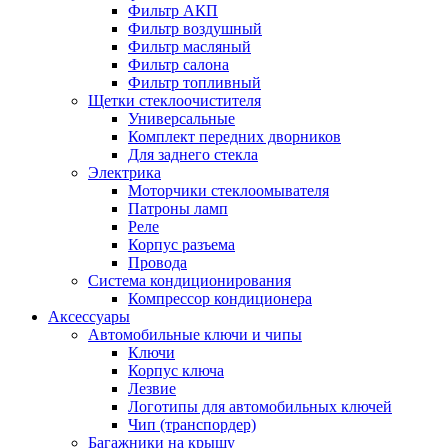
Фильтр АКП
Фильтр воздушный
Фильтр масляный
Фильтр салона
Фильтр топливный
Щетки стеклоочистителя
Универсальные
Комплект передних дворников
Для заднего стекла
Электрика
Моторчики стеклоомывателя
Патроны ламп
Реле
Корпус разъема
Провода
Система кондиционирования
Компрессор кондиционера
Аксессуары
Автомобильные ключи и чипы
Ключи
Корпус ключа
Лезвие
Логотипы для автомобильных ключей
Чип (транспордер)
Багажники на крышу