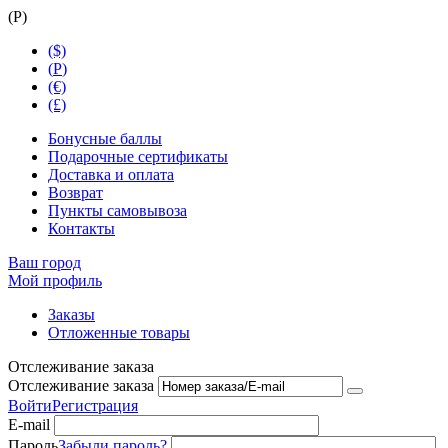
(
Р
)
($)
(
Р
)
(€)
(£)
Бонусные баллы
Подарочные сертификаты
Доставка и оплата
Возврат
Пункты самовывоза
Контакты
Ваш город
Мой профиль
Заказы
Отложенные товары
Отслеживание заказа
Отслеживание заказа
Войти
Регистрация
E-mail
Пароль
Забыли пароль?