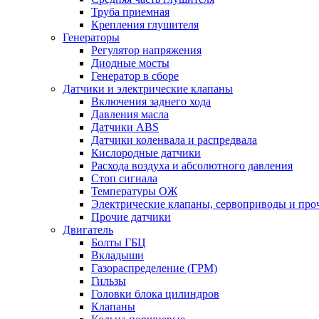
Труба приемная
Крепления глушителя
Генераторы
Регулятор напряжения
Диодные мосты
Генератор в сборе
Датчики и электрические клапаны
Включения заднего хода
Давления масла
Датчики ABS
Датчики коленвала и распредвала
Кислородные датчики
Расхода воздуха и абсолютного давления
Стоп сигнала
Температуры ОЖ
Электрические клапаны, сервоприводы и про
Прочие датчики
Двигатель
Болты ГБЦ
Вкладыши
Газораспределение (ГРМ)
Гильзы
Головки блока цилиндров
Клапаны