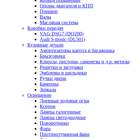
Кольца поршневые
Опоры двигателя и КПП
Поршни
Валы
Масляная система
Коробки передач
VAG DSG7 (DQ200)
Audi S-tronic (DL501)
Кузовные детали
Амортизаторы капота и багажника
Брызговики
Клипсы, пистоны, саморезы и д.р. метизы
Решетки и заглушки
Эмблемы и шильдики
Ручки двери
Бамперы
Зеркала
Освещение
Дневные ходовые огни
Ксенон
Лампы галогенные
Лампы светодиодные
Поворотники
Фара
Противотуманная фара