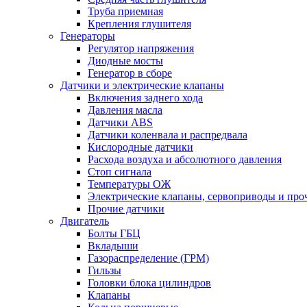
Труба приемная
Крепления глушителя
Генераторы
Регулятор напряжения
Диодные мосты
Генератор в сборе
Датчики и электрические клапаны
Включения заднего хода
Давления масла
Датчики ABS
Датчики коленвала и распредвала
Кислородные датчики
Расхода воздуха и абсолютного давления
Стоп сигнала
Температуры ОЖ
Электрические клапаны, сервоприводы и про
Прочие датчики
Двигатель
Болты ГБЦ
Вкладыши
Газораспределение (ГРМ)
Гильзы
Головки блока цилиндров
Клапаны