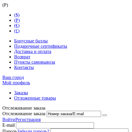
(
Р
)
($)
(
Р
)
(€)
(£)
Бонусные баллы
Подарочные сертификаты
Доставка и оплата
Возврат
Пункты самовывоза
Контакты
Ваш город
Мой профиль
Заказы
Отложенные товары
Отслеживание заказа
Отслеживание заказа
Войти
Регистрация
E-mail
Пароль
Забыли пароль?