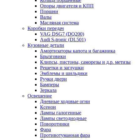
Кольца поршневые
Опоры двигателя и КПП
Поршни
Валы
Масляная система
Коробки передач
VAG DSG7 (DQ200)
Audi S-tronic (DL501)
Кузовные детали
Амортизаторы капота и багажника
Брызговики
Клипсы, пистоны, саморезы и д.р. метизы
Решетки и заглушки
Эмблемы и шильдики
Ручки двери
Бамперы
Зеркала
Освещение
Дневные ходовые огни
Ксенон
Лампы галогенные
Лампы светодиодные
Поворотники
Фара
Противотуманная фара