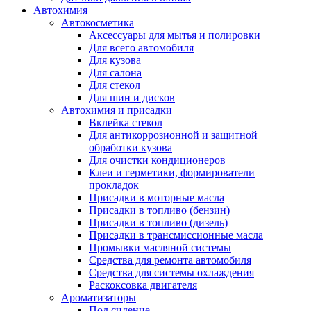
Автохимия
Автокосметика
Аксессуары для мытья и полировки
Для всего автомобиля
Для кузова
Для салона
Для стекол
Для шин и дисков
Автохимия и присадки
Вклейка стекол
Для антикоррозионной и защитной
обработки кузова
Для очистки кондиционеров
Клеи и герметики, формирователи
прокладок
Присадки в моторные масла
Присадки в топливо (бензин)
Присадки в топливо (дизель)
Присадки в трансмиссионные масла
Промывки масляной системы
Средства для ремонта автомобиля
Средства для системы охлаждения
Раскоксовка двигателя
Ароматизаторы
Под сидение