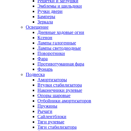
Решетки и заглушки
Эмблемы и шильдики
Ручки двери
Бамперы
Зеркала
Освещение
Дневные ходовые огни
Ксенон
Лампы галогенные
Лампы светодиодные
Поворотники
Фара
Противотуманная фара
Фонарь
Подвеска
Амортизаторы
Втулки стабилизатора
Наконечники рулевые
Опоры шаровые
Отбойники амортизаторов
Пружины
Рычаги
Сайлентблоки
Тяги рулевые
Тяги стабилизатора