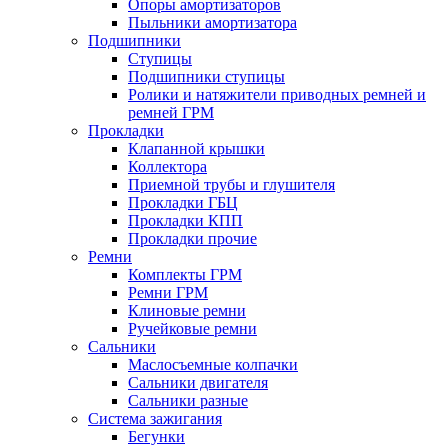
Опоры амортизаторов
Пыльники амортизатора
Подшипники
Ступицы
Подшипники ступицы
Ролики и натяжители приводных ремней и
ремней ГРМ
Прокладки
Клапанной крышки
Коллектора
Приемной трубы и глушителя
Прокладки ГБЦ
Прокладки КПП
Прокладки прочие
Ремни
Комплекты ГРМ
Ремни ГРМ
Клиновые ремни
Ручейковые ремни
Сальники
Маслосъемные колпачки
Сальники двигателя
Сальники разные
Система зажигания
Бегунки