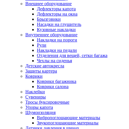
Внешнее оборудование
Дефлекторы капота
Дефлекторы на окна
Брызговики
Насадки на глушитель
Кузовные накладки
Внутреннее оборудование
Накладки на пороги
Рули
Накладки на педали
Отделения для вещей, сетки багажа
Чехлы на сиденья
Детские автокресла
Защиты картера
Коврики
Коврики багажника
Коврики салона
Наклейки
Сувениры
Тросы буксировочные
Упоры капота
Шумоизоляция
Вибропоглощающие материалы
Звукопоглощающие материалы
Датчики давления в шинах