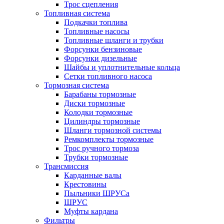
Трос сцепления
Топливная система
Подкачки топлива
Топливные насосы
Топливные шланги и трубки
Форсунки бензиновые
Форсунки дизельные
Шайбы и уплотнительные кольца
Сетки топливного насоса
Тормозная система
Барабаны тормозные
Диски тормозные
Колодки тормозные
Цилиндры тормозные
Шланги тормозной системы
Ремкомплекты тормозные
Трос ручного тормоза
Трубки тормозные
Трансмиссия
Карданные валы
Крестовины
Пыльники ШРУСа
ШРУС
Муфты кардана
Фильтры