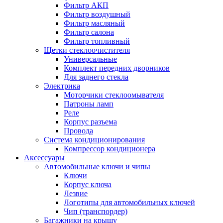
Фильтр АКП
Фильтр воздушный
Фильтр масляный
Фильтр салона
Фильтр топливный
Щетки стеклоочистителя
Универсальные
Комплект передних дворников
Для заднего стекла
Электрика
Моторчики стеклоомывателя
Патроны ламп
Реле
Корпус разъема
Провода
Система кондиционирования
Компрессор кондиционера
Аксессуары
Автомобильные ключи и чипы
Ключи
Корпус ключа
Лезвие
Логотипы для автомобильных ключей
Чип (транспордер)
Багажники на крышу