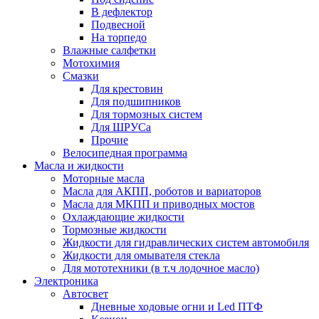
В дефлектор
Подвесной
На торпедо
Влажные салфетки
Мотохимия
Смазки
Для крестовин
Для подшипников
Для тормозных систем
Для ШРУСа
Прочие
Велосипедная программа
Масла и жидкости
Моторные масла
Масла для АКПП, роботов и вариаторов
Масла для МКПП и приводных мостов
Охлаждающие жидкости
Тормозные жидкости
Жидкости для гидравлических систем автомобиля
Жидкости для омывателя стекла
Для мототехники (в т.ч лодочное масло)
Электроника
Автосвет
Дневные ходовые огни и Led ПТФ