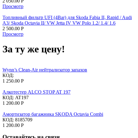
2 050.00
Р
Просмотр
Топливный фильтр UFI (4Bar) для Skoda Fabia II, Rapid / Audi
A3/ Skoda Octavia II/ VW Jetta IV VW Polo 1.2/ 1.4/ 1.6
2 500.00
Р
Просмотр
За ту же цену!
Wynn’s Clean-Air нейтрализатор запахов
КОД:
1 250.00
Р
Алкотестер ALCO STOP AT 197
КОД:
AT197
1 200.00
Р
Амортизатор багажника SKODA Octavia Combi
КОД:
8185709
1 200.00
Р
Оставайтесь на связи