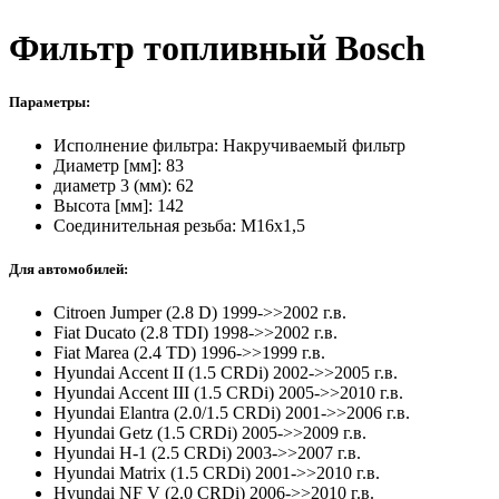
Фильтр топливный Bosch
Параметры:
Исполнение фильтра: Накручиваемый фильтр
Диаметр [мм]: 83
диаметр 3 (мм): 62
Высота [мм]: 142
Соединительная резьба: M16x1,5
Для автомобилей:
Citroen Jumper (2.8 D) 1999->>2002 г.в.
Fiat Ducato (2.8 TDI)
1998->>2002 г.в.
Fiat Marea (2.4 TD) 1996->>1999 г.в.
Hyundai Accent
II (1.5 СRDi) 2002->>2005 г.в.
Hyundai Accent III
(1.5 СRDi) 2005->>2010 г.в.
Hyundai Elantra (2.0/1.5 СRDi)
2001->>2006 г.в.
Hyundai Getz
(1.5 СRDi) 2005->>2009 г.в.
Hyundai H-1 (2.5 СRDi)
2003->>2007 г.в.
Hyundai Matrix
(1.5 СRDi) 2001->>2010 г.в.
Hyundai NF V (2.0 СRDi) 2006->>2010 г.в.