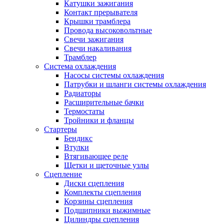
Катушки зажигания
Контакт прерывателя
Крышки трамблера
Провода высоковольтные
Свечи зажигания
Свечи накаливания
Трамблер
Система охлаждения
Насосы системы охлаждения
Патрубки и шланги системы охлаждения
Радиаторы
Расширительные бачки
Термостаты
Тройники и фланцы
Стартеры
Бендикс
Втулки
Втягивающее реле
Щетки и щеточные узлы
Сцепление
Диски сцепления
Комплекты сцепления
Корзины сцепления
Подшипники выжимные
Цилиндры сцепления