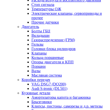
Расхода воздуха и абсолютного давления
Стоп сигнала
Температуры ОЖ
Электрические клапаны, сервоприводы и
прочее
Прочие датчики
Двигатель
Болты ГБЦ
Вкладыши
Газораспределение (ГРМ)
Гильзы
Головки блока цилиндров
Клапаны
Кольца поршневые
Опоры двигателя и КПП
Поршни
Валы
Масляная система
Коробки передач
VAG DSG7 (DQ200)
Audi S-tronic (DL501)
Кузовные детали
Амортизаторы капота и багажника
Брызговики
Клипсы, пистоны, саморезы и д.р. метизы