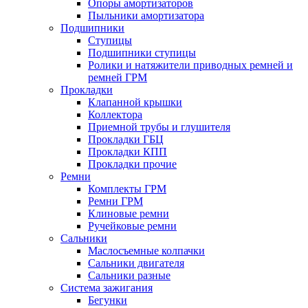
Опоры амортизаторов
Пыльники амортизатора
Подшипники
Ступицы
Подшипники ступицы
Ролики и натяжители приводных ремней и
ремней ГРМ
Прокладки
Клапанной крышки
Коллектора
Приемной трубы и глушителя
Прокладки ГБЦ
Прокладки КПП
Прокладки прочие
Ремни
Комплекты ГРМ
Ремни ГРМ
Клиновые ремни
Ручейковые ремни
Сальники
Маслосъемные колпачки
Сальники двигателя
Сальники разные
Система зажигания
Бегунки