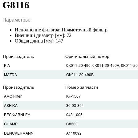
G8116
Параметры:
Исполнение фильтра: Прямоточный фильтр
Внешний диаметр [мм]: 72
Общая длина [мм]: 147
Производитель
Оригинальный номер
KIA
0K011-20-490, 0K011-20-490A, 0K011-2
MAZDA
OK011-20-490B
Производитель
Номер запчасти
AMC Filter
KF-1567
ASHIKA
30-03-394
BECK/ARNLEY
043-1005
CHAMP
G8330
DENCKERMANN
A110092