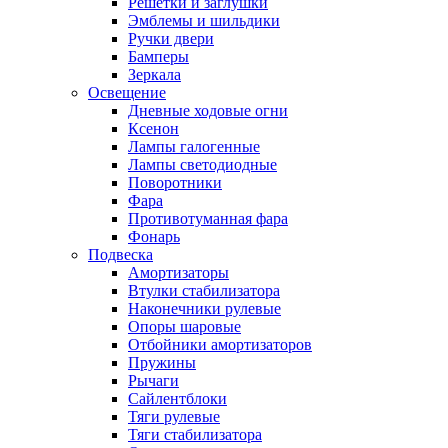
Решетки и заглушки
Эмблемы и шильдики
Ручки двери
Бамперы
Зеркала
Освещение
Дневные ходовые огни
Ксенон
Лампы галогенные
Лампы светодиодные
Поворотники
Фара
Противотуманная фара
Фонарь
Подвеска
Амортизаторы
Втулки стабилизатора
Наконечники рулевые
Опоры шаровые
Отбойники амортизаторов
Пружины
Рычаги
Сайлентблоки
Тяги рулевые
Тяги стабилизатора