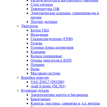
Расхода воздуха и абсолютного давления
Стоп сигнала
Температуры ОЖ
Электрические клапаны, сервоприводы и
прочее
Прочие датчики
Двигатель
Болты ГБЦ
Вкладыши
Газораспределение (ГРМ)
Гильзы
Головки блока цилиндров
Клапаны
Кольца поршневые
Опоры двигателя и КПП
Поршни
Валы
Масляная система
Коробки передач
VAG DSG7 (DQ200)
Audi S-tronic (DL501)
Кузовные детали
Амортизаторы капота и багажника
Брызговики
Клипсы, пистоны, саморезы и д.р. метизы