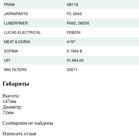
FRAM
G8116
JAPANPARTS
FC-394S
LUBERFINER
FN92, G8330
LUCAS ELECTRICAL
FDB204
MEAT & DORIA
4197
SOFIMA
S 1664 B
UFI
31.664.00
WIX FILTERS
33571
Габариты
Высота:
147
мм
Диаметр:
72
мм
Сообщения не найдены
Написать отзыв