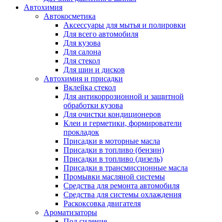
Автохимия
Автокосметика
Аксессуары для мытья и полировки
Для всего автомобиля
Для кузова
Для салона
Для стекол
Для шин и дисков
Автохимия и присадки
Вклейка стекол
Для антикоррозионной и защитной
обработки кузова
Для очистки кондиционеров
Клеи и герметики, формирователи
прокладок
Присадки в моторные масла
Присадки в топливо (бензин)
Присадки в топливо (дизель)
Присадки в трансмиссионные масла
Промывки масляной системы
Средства для ремонта автомобиля
Средства для системы охлаждения
Раскоксовка двигателя
Ароматизаторы
Под сидение