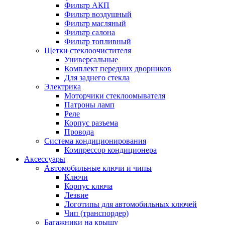
Фильтр АКП
Фильтр воздушный
Фильтр масляный
Фильтр салона
Фильтр топливный
Щетки стеклоочистителя
Универсальные
Комплект передних дворников
Для заднего стекла
Электрика
Моторчики стеклоомывателя
Патроны ламп
Реле
Корпус разъема
Провода
Система кондиционирования
Компрессор кондиционера
Аксессуары
Автомобильные ключи и чипы
Ключи
Корпус ключа
Лезвие
Логотипы для автомобильных ключей
Чип (транспордер)
Багажники на крышу