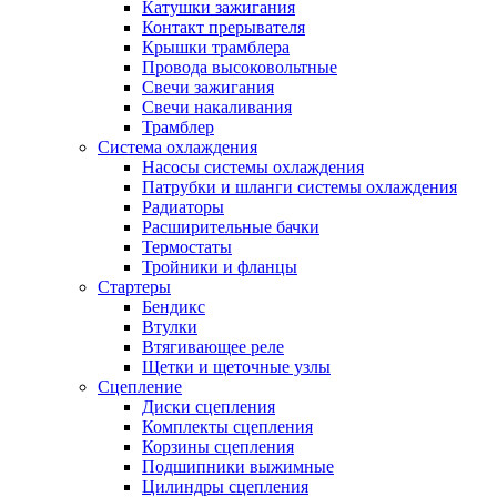
Катушки зажигания
Контакт прерывателя
Крышки трамблера
Провода высоковольтные
Свечи зажигания
Свечи накаливания
Трамблер
Система охлаждения
Насосы системы охлаждения
Патрубки и шланги системы охлаждения
Радиаторы
Расширительные бачки
Термостаты
Тройники и фланцы
Стартеры
Бендикс
Втулки
Втягивающее реле
Щетки и щеточные узлы
Сцепление
Диски сцепления
Комплекты сцепления
Корзины сцепления
Подшипники выжимные
Цилиндры сцепления