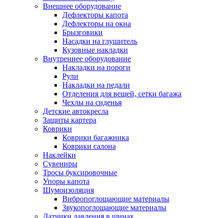
Внешнее оборудование
Дефлекторы капота
Дефлекторы на окна
Брызговики
Насадки на глушитель
Кузовные накладки
Внутреннее оборудование
Накладки на пороги
Рули
Накладки на педали
Отделения для вещей, сетки багажа
Чехлы на сиденья
Детские автокресла
Защиты картера
Коврики
Коврики багажника
Коврики салона
Наклейки
Сувениры
Тросы буксировочные
Упоры капота
Шумоизоляция
Вибропоглощающие материалы
Звукопоглощающие материалы
Датчики давления в шинах