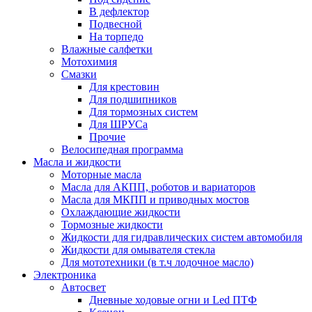
В дефлектор
Подвесной
На торпедо
Влажные салфетки
Мотохимия
Смазки
Для крестовин
Для подшипников
Для тормозных систем
Для ШРУСа
Прочие
Велосипедная программа
Масла и жидкости
Моторные масла
Масла для АКПП, роботов и вариаторов
Масла для МКПП и приводных мостов
Охлаждающие жидкости
Тормозные жидкости
Жидкости для гидравлических систем автомобиля
Жидкости для омывателя стекла
Для мототехники (в т.ч лодочное масло)
Электроника
Автосвет
Дневные ходовые огни и Led ПТФ