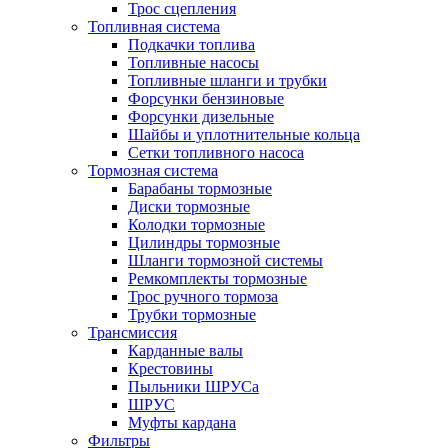
Трос сцепления
Топливная система
Подкачки топлива
Топливные насосы
Топливные шланги и трубки
Форсунки бензиновые
Форсунки дизельные
Шайбы и уплотнительные кольца
Сетки топливного насоса
Тормозная система
Барабаны тормозные
Диски тормозные
Колодки тормозные
Цилиндры тормозные
Шланги тормозной системы
Ремкомплекты тормозные
Трос ручного тормоза
Трубки тормозные
Трансмиссия
Карданные валы
Крестовины
Пыльники ШРУСа
ШРУС
Муфты кардана
Фильтры