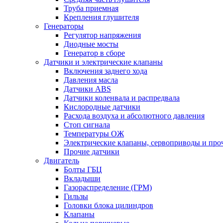
Труба приемная
Крепления глушителя
Генераторы
Регулятор напряжения
Диодные мосты
Генератор в сборе
Датчики и электрические клапаны
Включения заднего хода
Давления масла
Датчики ABS
Датчики коленвала и распредвала
Кислородные датчики
Расхода воздуха и абсолютного давления
Стоп сигнала
Температуры ОЖ
Электрические клапаны, сервоприводы и про
Прочие датчики
Двигатель
Болты ГБЦ
Вкладыши
Газораспределение (ГРМ)
Гильзы
Головки блока цилиндров
Клапаны