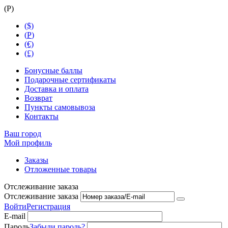
(
Р
)
($)
(
Р
)
(€)
(£)
Бонусные баллы
Подарочные сертификаты
Доставка и оплата
Возврат
Пункты самовывоза
Контакты
Ваш город
Мой профиль
Заказы
Отложенные товары
Отслеживание заказа
Отслеживание заказа
Войти
Регистрация
E-mail
Пароль
Забыли пароль?