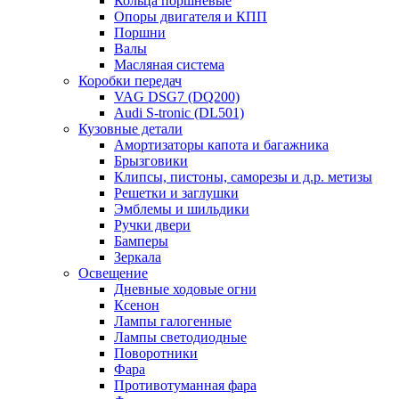
Кольца поршневые
Опоры двигателя и КПП
Поршни
Валы
Масляная система
Коробки передач
VAG DSG7 (DQ200)
Audi S-tronic (DL501)
Кузовные детали
Амортизаторы капота и багажника
Брызговики
Клипсы, пистоны, саморезы и д.р. метизы
Решетки и заглушки
Эмблемы и шильдики
Ручки двери
Бамперы
Зеркала
Освещение
Дневные ходовые огни
Ксенон
Лампы галогенные
Лампы светодиодные
Поворотники
Фара
Противотуманная фара