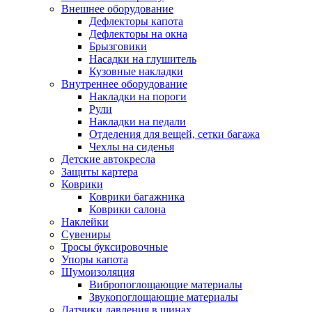
Внешнее оборудование
Дефлекторы капота
Дефлекторы на окна
Брызговики
Насадки на глушитель
Кузовные накладки
Внутреннее оборудование
Накладки на пороги
Рули
Накладки на педали
Отделения для вещей, сетки багажа
Чехлы на сиденья
Детские автокресла
Защиты картера
Коврики
Коврики багажника
Коврики салона
Наклейки
Сувениры
Тросы буксировочные
Упоры капота
Шумоизоляция
Вибропоглощающие материалы
Звукопоглощающие материалы
Датчики давления в шинах