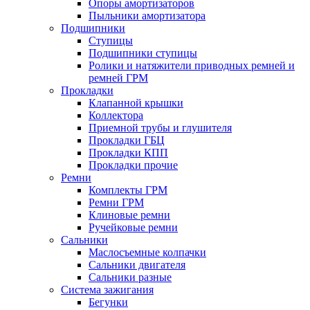
Опоры амортизаторов
Пыльники амортизатора
Подшипники
Ступицы
Подшипники ступицы
Ролики и натяжители приводных ремней и
ремней ГРМ
Прокладки
Клапанной крышки
Коллектора
Приемной трубы и глушителя
Прокладки ГБЦ
Прокладки КПП
Прокладки прочие
Ремни
Комплекты ГРМ
Ремни ГРМ
Клиновые ремни
Ручейковые ремни
Сальники
Маслосъемные колпачки
Сальники двигателя
Сальники разные
Система зажигания
Бегунки