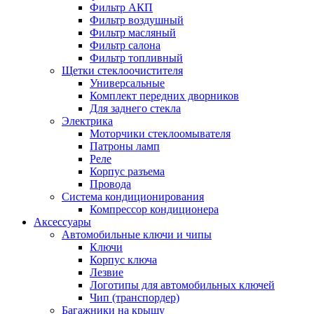
Фильтр АКП
Фильтр воздушный
Фильтр масляный
Фильтр салона
Фильтр топливный
Щетки стеклоочистителя
Универсальные
Комплект передних дворников
Для заднего стекла
Электрика
Моторчики стеклоомывателя
Патроны ламп
Реле
Корпус разъема
Провода
Система кондиционирования
Компрессор кондиционера
Аксессуары
Автомобильные ключи и чипы
Ключи
Корпус ключа
Лезвие
Логотипы для автомобильных ключей
Чип (транспордер)
Багажники на крышу