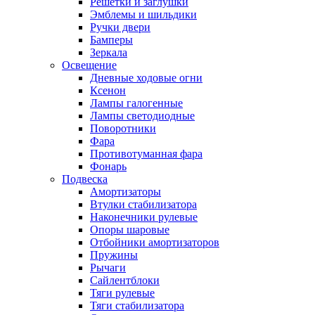
Решетки и заглушки
Эмблемы и шильдики
Ручки двери
Бамперы
Зеркала
Освещение
Дневные ходовые огни
Ксенон
Лампы галогенные
Лампы светодиодные
Поворотники
Фара
Противотуманная фара
Фонарь
Подвеска
Амортизаторы
Втулки стабилизатора
Наконечники рулевые
Опоры шаровые
Отбойники амортизаторов
Пружины
Рычаги
Сайлентблоки
Тяги рулевые
Тяги стабилизатора