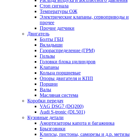
Расхода воздуха и абсолютного давления
Стоп сигнала
Температуры ОЖ
Электрические клапаны, сервоприводы и
прочее
Прочие датчики
Двигатель
Болты ГБЦ
Вкладыши
Газораспределение (ГРМ)
Гильзы
Головки блока цилиндров
Клапаны
Кольца поршневые
Опоры двигателя и КПП
Поршни
Валы
Масляная система
Коробки передач
VAG DSG7 (DQ200)
Audi S-tronic (DL501)
Кузовные детали
Амортизаторы капота и багажника
Брызговики
Клипсы, пистоны, саморезы и д.р. метизы