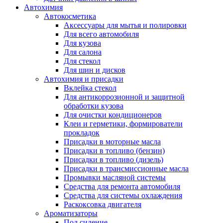
Автохимия
Автокосметика
Аксессуары для мытья и полировки
Для всего автомобиля
Для кузова
Для салона
Для стекол
Для шин и дисков
Автохимия и присадки
Вклейка стекол
Для антикоррозионной и защитной
обработки кузова
Для очистки кондиционеров
Клеи и герметики, формирователи
прокладок
Присадки в моторные масла
Присадки в топливо (бензин)
Присадки в топливо (дизель)
Присадки в трансмиссионные масла
Промывки масляной системы
Средства для ремонта автомобиля
Средства для системы охлаждения
Раскоксовка двигателя
Ароматизаторы
Под сидение