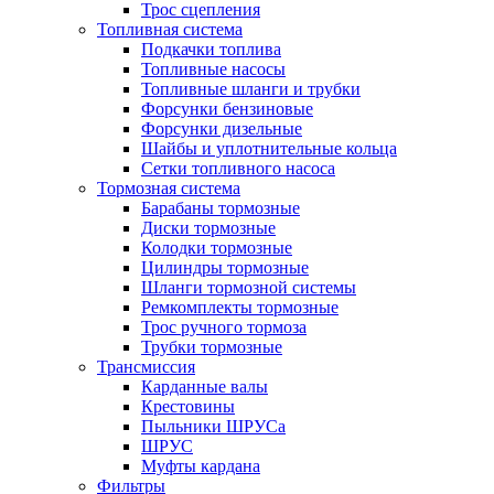
Трос сцепления
Топливная система
Подкачки топлива
Топливные насосы
Топливные шланги и трубки
Форсунки бензиновые
Форсунки дизельные
Шайбы и уплотнительные кольца
Сетки топливного насоса
Тормозная система
Барабаны тормозные
Диски тормозные
Колодки тормозные
Цилиндры тормозные
Шланги тормозной системы
Ремкомплекты тормозные
Трос ручного тормоза
Трубки тормозные
Трансмиссия
Карданные валы
Крестовины
Пыльники ШРУСа
ШРУС
Муфты кардана
Фильтры