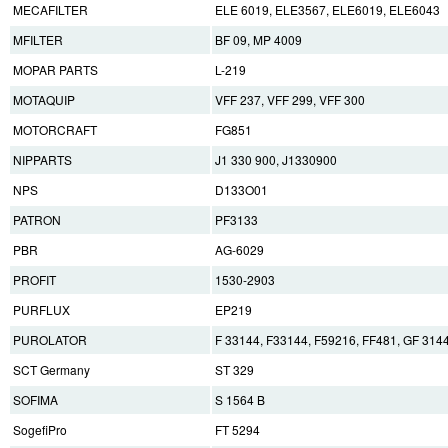
MECAFILTER
ELE 6019, ELE3567, ELE6019, ELE6043
MFILTER
BF 09, MP 4009
MOPAR PARTS
L-219
MOTAQUIP
VFF 237, VFF 299, VFF 300
MOTORCRAFT
FG851
NIPPARTS
J1 330 900, J1330900
NPS
D133O01
PATRON
PF3133
PBR
AG-6029
PROFIT
1530-2903
PURFLUX
EP219
PUROLATOR
F 33144, F33144, F59216, FF481, GF 31
SCT Germany
ST 329
SOFIMA
S 1564 B
SogefiPro
FT 5294