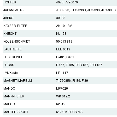
HOFFER
4070, 7790070
JAPANPARTS
J FC-393, J FC-393S, JFC-393, JFC-393S
JAPKO
30393
KAYSER-FILTER
AK 10 - RV
KNECHT
KL 158
KOLBENSCHMIDT
50 013 819
LAUTRETTE
ELE 6019
LUBERFINER
G 481, G481
LUCAS
F 157, F 185, FCB 137, FDB 137
LYNXauto
LF-1117
MAGNETI MARELLI
71760856, FI I39, FI39
MANDO
MFF026
MANN-FILTER
WK 612/2
MAPCO
62512
MASTER-SPORT
612/2-KF-PCS-MS