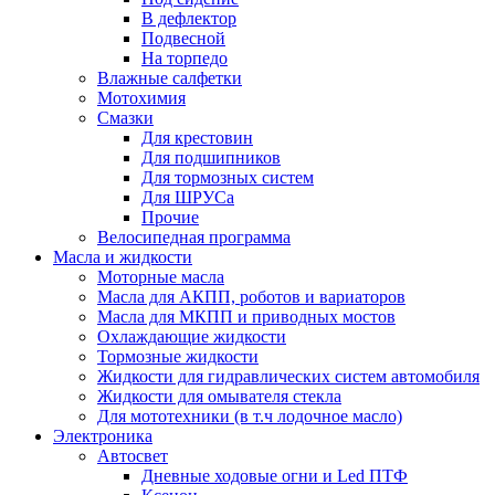
В дефлектор
Подвесной
На торпедо
Влажные салфетки
Мотохимия
Смазки
Для крестовин
Для подшипников
Для тормозных систем
Для ШРУСа
Прочие
Велосипедная программа
Масла и жидкости
Моторные масла
Масла для АКПП, роботов и вариаторов
Масла для МКПП и приводных мостов
Охлаждающие жидкости
Тормозные жидкости
Жидкости для гидравлических систем автомобиля
Жидкости для омывателя стекла
Для мототехники (в т.ч лодочное масло)
Электроника
Автосвет
Дневные ходовые огни и Led ПТФ