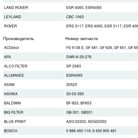
LAND ROVER
ESR 4065, ESR4065
LEYLAND
CBC 1063
ROVER
ERS 3117, ERS 4065, ESR 3117, ESR 40
Производитель
Номер запчасти
ACDelco
FS 9136 E, GF 481, GF 626, GF 651, GF 6
AFA
DW9 N-29-276
ALCO FILTER
SP-2083
ALLMAKES
ESR4065
ASAM
30523
ASHIKA
30-03-393
BALDWIN
BF-853, BF853
BIG FILTER
GB-301, GB301
BLUE PRINT
ADG 02302, ADG02302
BOSCH
0 986 450 119, 9 450 905 481