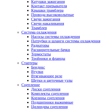
Катушки зажигания
Контакт прерывателя
Крышки трамблера
Провода высоковольтные
Свечи зажигания
Свечи накаливания
Трамблер
Система охлаждения
Насосы системы охлаждения
Патрубки и шланги системы охлаждения
Радиаторы
Расширительные бачки
Термостаты
Тройники и фланцы
Стартеры
Бендикс
Втулки
Втягивающее реле
Щетки и щеточные узлы
Сцепление
Диски сцепления
Комплекты сцепления
Корзины сцепления
Подшипники выжимные
Цилиндры сцепления