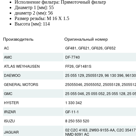
Исполнение фильтра: Прямоточный фильтр
Диаметр 1 [мм]: 55
диаметр 2 (мм): 56
Размер резьбы: M 16 X 1.5
Высота [мм]: 114
Производитель
Оригинальный номер
AC
GF481, GF621, GF626, GF652
AMC
DF-7740
ATLAS WEYHAUSEN
FF26, GF1481S
DAEWOO
25 055 129, 25055129, 96 130 396, 9613
GENERAL MOTORS
25055046, 25055052, 25055128, 2505512
GMC
25 055 046, 25 055 052, 25 055 128, 25 0
HYSTER
1 330 342
IRIZAR
GF-11-1
ISUZU
8 250 550 520
02 C2C 4163, 2W93-9155-AA, C2C 35417
JAGUAR
NMD 6091 AC