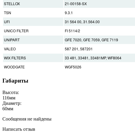
STELLOX
21-00158-SX
TSN
9.3.1
UFI
31 564 00, 31.564.00
UNICO FILTER
FI 5114/2
UNIPART
GFE 7020, GFE 7059, GFE 7119
VALEO
587 201, 587201
WIX FILTERS
33 481, 33481, 33481MP, WF8064
WOODGATE
WGF5026
Габариты
Высота:
116
мм
Диаметр:
60
мм
Сообщения не найдены
Написать отзыв