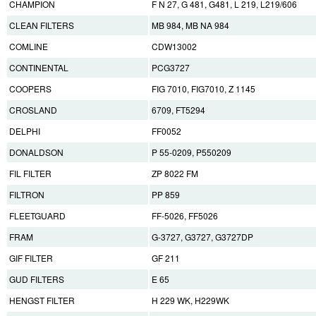
CHAMPION
F N 27, G 481, G481, L 219, L219/606
CLEAN FILTERS
MB 984, MB NA 984
COMLINE
CDW13002
CONTINENTAL
PCG3727
COOPERS
FIG 7010, FIG7010, Z 1145
CROSLAND
6709, FT5294
DELPHI
FF0052
DONALDSON
P 55-0209, P550209
FIL FILTER
ZP 8022 FM
FILTRON
PP 859
FLEETGUARD
FF-5026, FF5026
FRAM
G-3727, G3727, G3727DP
GIF FILTER
GF 211
GUD FILTERS
E 65
HENGST FILTER
H 229 WK, H229WK