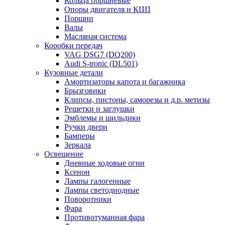
Кольца поршневые
Опоры двигателя и КПП
Поршни
Валы
Масляная система
Коробки передач
VAG DSG7 (DQ200)
Audi S-tronic (DL501)
Кузовные детали
Амортизаторы капота и багажника
Брызговики
Клипсы, пистоны, саморезы и д.р. метизы
Решетки и заглушки
Эмблемы и шильдики
Ручки двери
Бамперы
Зеркала
Освещение
Дневные ходовые огни
Ксенон
Лампы галогенные
Лампы светодиодные
Поворотники
Фара
Противотуманная фара