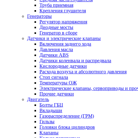
Труба приемная
Крепления глушителя
Генераторы
Регулятор напряжения
Диодные мосты
Генератор в сборе
Датчики и электрические клапаны
Включения заднего хода
Давления масла
Датчики ABS
Датчики коленвала и распредвала
Кислородные датчики
Расхода воздуха и абсолютного давления
Стоп сигнала
Температуры ОЖ
Электрические клапаны, сервоприводы и про
Прочие датчики
Двигатель
Болты ГБЦ
Вкладыши
Газораспределение (ГРМ)
Гильзы
Головки блока цилиндров
Клапаны