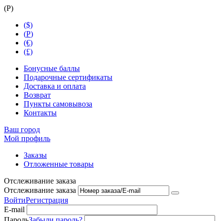
(
Р
)
($)
(
Р
)
(€)
(£)
Бонусные баллы
Подарочные сертификаты
Доставка и оплата
Возврат
Пункты самовывоза
Контакты
Ваш город
Мой профиль
Заказы
Отложенные товары
Отслеживание заказа
Отслеживание заказа
Войти
Регистрация
E-mail
Пароль
Забыли пароль?