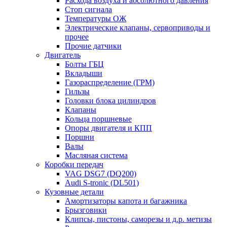
Расхода воздуха и абсолютного давления
Стоп сигнала
Температуры ОЖ
Электрические клапаны, сервоприводы и
прочее
Прочие датчики
Двигатель
Болты ГБЦ
Вкладыши
Газораспределение (ГРМ)
Гильзы
Головки блока цилиндров
Клапаны
Кольца поршневые
Опоры двигателя и КПП
Поршни
Валы
Масляная система
Коробки передач
VAG DSG7 (DQ200)
Audi S-tronic (DL501)
Кузовные детали
Амортизаторы капота и багажника
Брызговики
Клипсы, пистоны, саморезы и д.р. метизы