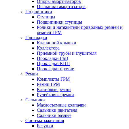
Опоры амортизаторов
Пыльники амортизатора
Подшипники
Ступицы
Подшипники ступицы
Ролики и натяжители приводных ремней и
ремней ГРМ
Прокладки
Клапанной крышки
Коллектора
Приемной трубы и глушителя
Прокладки ГБЦ
Прокладки КПП
Прокладки прочие
Ремни
Комплекты ГРМ
Ремни ГРМ
Клиновые ремни
Ручейковые ремни
Сальники
Маслосъемные колпачки
Сальники двигателя
Сальники разные
Система зажигания
Бегунки