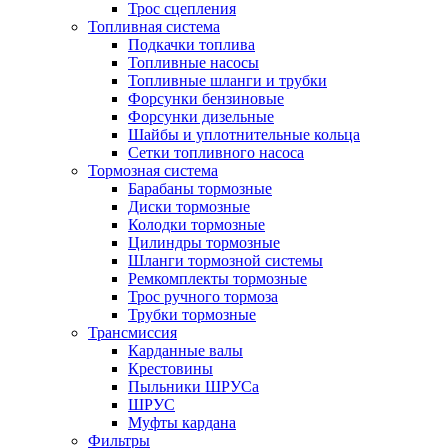
Трос сцепления
Топливная система
Подкачки топлива
Топливные насосы
Топливные шланги и трубки
Форсунки бензиновые
Форсунки дизельные
Шайбы и уплотнительные кольца
Сетки топливного насоса
Тормозная система
Барабаны тормозные
Диски тормозные
Колодки тормозные
Цилиндры тормозные
Шланги тормозной системы
Ремкомплекты тормозные
Трос ручного тормоза
Трубки тормозные
Трансмиссия
Карданные валы
Крестовины
Пыльники ШРУСа
ШРУС
Муфты кардана
Фильтры