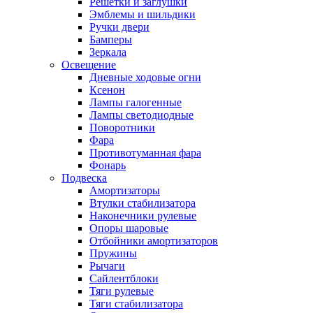
Решетки и заглушки
Эмблемы и шильдики
Ручки двери
Бамперы
Зеркала
Освещение
Дневные ходовые огни
Ксенон
Лампы галогенные
Лампы светодиодные
Поворотники
Фара
Противотуманная фара
Фонарь
Подвеска
Амортизаторы
Втулки стабилизатора
Наконечники рулевые
Опоры шаровые
Отбойники амортизаторов
Пружины
Рычаги
Сайлентблоки
Тяги рулевые
Тяги стабилизатора