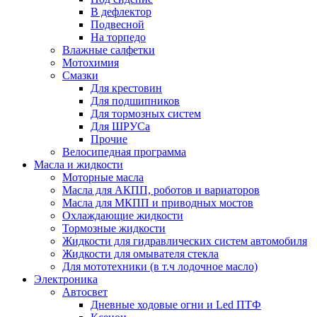
В дефлектор
Подвесной
На торпедо
Влажные салфетки
Мотохимия
Смазки
Для крестовин
Для подшипников
Для тормозных систем
Для ШРУСа
Прочие
Велосипедная программа
Масла и жидкости
Моторные масла
Масла для АКПП, роботов и вариаторов
Масла для МКПП и приводных мостов
Охлаждающие жидкости
Тормозные жидкости
Жидкости для гидравлических систем автомобиля
Жидкости для омывателя стекла
Для мототехники (в т.ч лодочное масло)
Электроника
Автосвет
Дневные ходовые огни и Led ПТФ