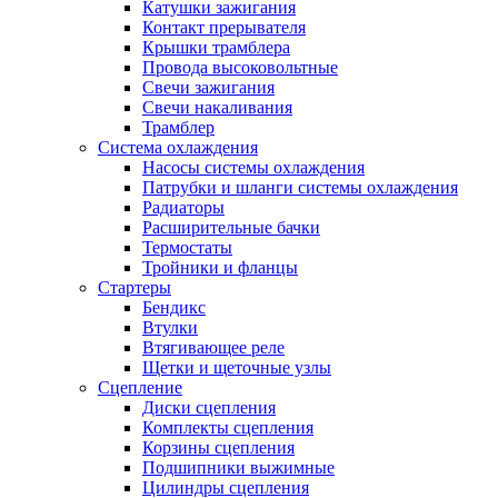
Катушки зажигания
Контакт прерывателя
Крышки трамблера
Провода высоковольтные
Свечи зажигания
Свечи накаливания
Трамблер
Система охлаждения
Насосы системы охлаждения
Патрубки и шланги системы охлаждения
Радиаторы
Расширительные бачки
Термостаты
Тройники и фланцы
Стартеры
Бендикс
Втулки
Втягивающее реле
Щетки и щеточные узлы
Сцепление
Диски сцепления
Комплекты сцепления
Корзины сцепления
Подшипники выжимные
Цилиндры сцепления