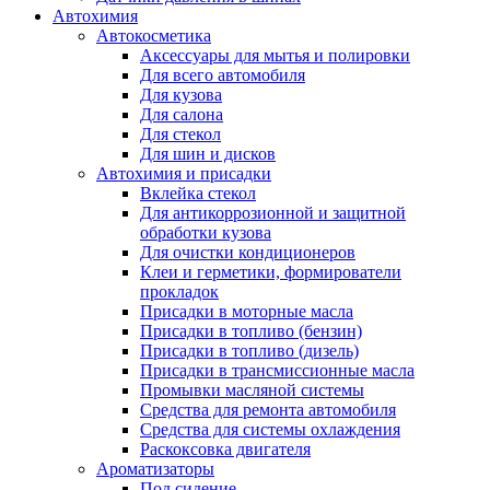
Автохимия
Автокосметика
Аксессуары для мытья и полировки
Для всего автомобиля
Для кузова
Для салона
Для стекол
Для шин и дисков
Автохимия и присадки
Вклейка стекол
Для антикоррозионной и защитной
обработки кузова
Для очистки кондиционеров
Клеи и герметики, формирователи
прокладок
Присадки в моторные масла
Присадки в топливо (бензин)
Присадки в топливо (дизель)
Присадки в трансмиссионные масла
Промывки масляной системы
Средства для ремонта автомобиля
Средства для системы охлаждения
Раскоксовка двигателя
Ароматизаторы
Под сидение