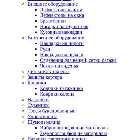
Внешнее оборудование
Дефлекторы капота
Дефлекторы на окна
Брызговики
Насадки на глушитель
Кузовные накладки
Внутреннее оборудование
Накладки на пороги
Рули
Накладки на педали
Отделения для вещей, сетки багажа
Чехлы на сиденья
Детские автокресла
Защиты картера
Коврики
Коврики багажника
Коврики салона
Наклейки
Сувениры
Тросы буксировочные
Упоры капота
Шумоизоляция
Вибропоглощающие материалы
Звукопоглощающие материалы
Датчики давления в шинах