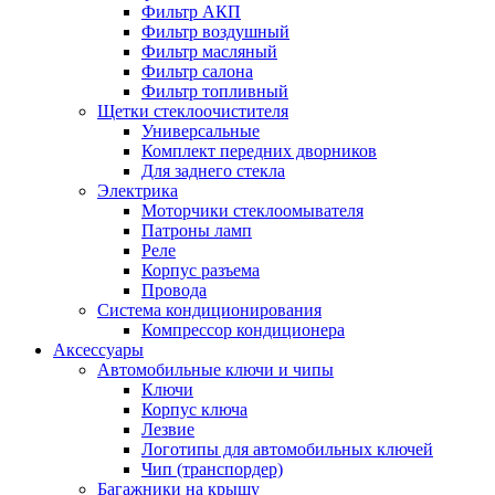
Фильтр АКП
Фильтр воздушный
Фильтр масляный
Фильтр салона
Фильтр топливный
Щетки стеклоочистителя
Универсальные
Комплект передних дворников
Для заднего стекла
Электрика
Моторчики стеклоомывателя
Патроны ламп
Реле
Корпус разъема
Провода
Система кондиционирования
Компрессор кондиционера
Аксессуары
Автомобильные ключи и чипы
Ключи
Корпус ключа
Лезвие
Логотипы для автомобильных ключей
Чип (транспордер)
Багажники на крышу