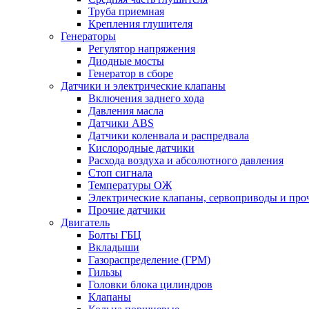
Труба приемная
Крепления глушителя
Генераторы
Регулятор напряжения
Диодные мосты
Генератор в сборе
Датчики и электрические клапаны
Включения заднего хода
Давления масла
Датчики ABS
Датчики коленвала и распредвала
Кислородные датчики
Расхода воздуха и абсолютного давления
Стоп сигнала
Температуры ОЖ
Электрические клапаны, сервоприводы и про
Прочие датчики
Двигатель
Болты ГБЦ
Вкладыши
Газораспределение (ГРМ)
Гильзы
Головки блока цилиндров
Клапаны