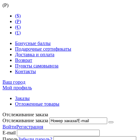
(
Р
)
($)
(
Р
)
(€)
(£)
Бонусные баллы
Подарочные сертификаты
Доставка и оплата
Возврат
Пункты самовывоза
Контакты
Ваш город
Мой профиль
Заказы
Отложенные товары
Отслеживание заказа
Отслеживание заказа
Войти
Регистрация
E-mail
Пароль
Забыли пароль?