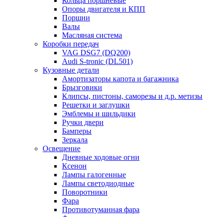
Кольца поршневые
Опоры двигателя и КПП
Поршни
Валы
Масляная система
Коробки передач
VAG DSG7 (DQ200)
Audi S-tronic (DL501)
Кузовные детали
Амортизаторы капота и багажника
Брызговики
Клипсы, пистоны, саморезы и д.р. метизы
Решетки и заглушки
Эмблемы и шильдики
Ручки двери
Бамперы
Зеркала
Освещение
Дневные ходовые огни
Ксенон
Лампы галогенные
Лампы светодиодные
Поворотники
Фара
Противотуманная фара