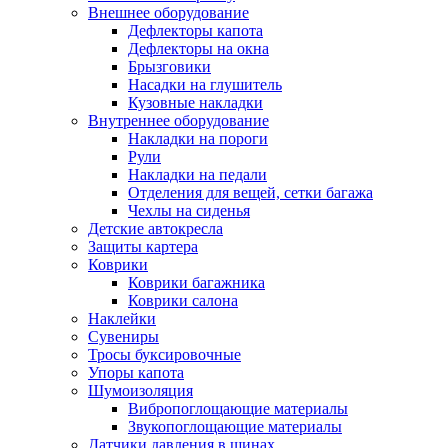
Внешнее оборудование
Дефлекторы капота
Дефлекторы на окна
Брызговики
Насадки на глушитель
Кузовные накладки
Внутреннее оборудование
Накладки на пороги
Рули
Накладки на педали
Отделения для вещей, сетки багажа
Чехлы на сиденья
Детские автокресла
Защиты картера
Коврики
Коврики багажника
Коврики салона
Наклейки
Сувениры
Тросы буксировочные
Упоры капота
Шумоизоляция
Вибропоглощающие материалы
Звукопоглощающие материалы
Датчики давления в шинах