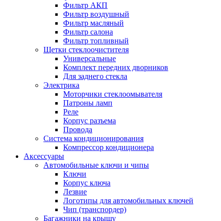
Фильтр АКП
Фильтр воздушный
Фильтр масляный
Фильтр салона
Фильтр топливный
Щетки стеклоочистителя
Универсальные
Комплект передних дворников
Для заднего стекла
Электрика
Моторчики стеклоомывателя
Патроны ламп
Реле
Корпус разъема
Провода
Система кондиционирования
Компрессор кондиционера
Аксессуары
Автомобильные ключи и чипы
Ключи
Корпус ключа
Лезвие
Логотипы для автомобильных ключей
Чип (транспордер)
Багажники на крышу