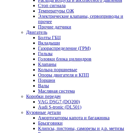
Расхода воздуха и абсолютного давления
Стоп сигнала
Температуры ОЖ
Электрические клапаны, сервоприводы и
прочее
Прочие датчики
Двигатель
Болты ГБЦ
Вкладыши
Газораспределение (ГРМ)
Гильзы
Головки блока цилиндров
Клапаны
Кольца поршневые
Опоры двигателя и КПП
Поршни
Валы
Масляная система
Коробки передач
VAG DSG7 (DQ200)
Audi S-tronic (DL501)
Кузовные детали
Амортизаторы капота и багажника
Брызговики
Клипсы, пистоны, саморезы и д.р. метизы