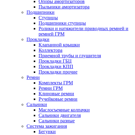
Опоры амортизаторов
Пыльники амортизатора
Подшипники
Ступицы
Подшипники ступицы
Ролики и натяжители приводных ремней и
ремней ГРМ
Прокладки
Клапанной крышки
Коллектора
Приемной трубы и глушителя
Прокладки ГБЦ
Прокладки КПП
Прокладки прочие
Ремни
Комплекты ГРМ
Ремни ГРМ
Клиновые ремни
Ручейковые ремни
Сальники
Маслосъемные колпачки
Сальники двигателя
Сальники разные
Система зажигания
Бегунки