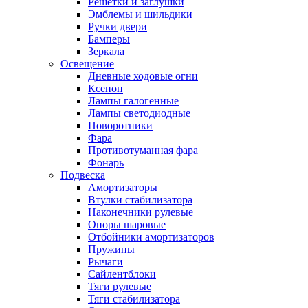
Решетки и заглушки
Эмблемы и шильдики
Ручки двери
Бамперы
Зеркала
Освещение
Дневные ходовые огни
Ксенон
Лампы галогенные
Лампы светодиодные
Поворотники
Фара
Противотуманная фара
Фонарь
Подвеска
Амортизаторы
Втулки стабилизатора
Наконечники рулевые
Опоры шаровые
Отбойники амортизаторов
Пружины
Рычаги
Сайлентблоки
Тяги рулевые
Тяги стабилизатора