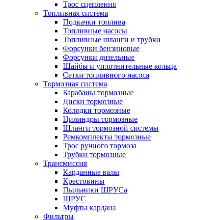
Трос сцепления
Топливная система
Подкачки топлива
Топливные насосы
Топливные шланги и трубки
Форсунки бензиновые
Форсунки дизельные
Шайбы и уплотнительные кольца
Сетки топливного насоса
Тормозная система
Барабаны тормозные
Диски тормозные
Колодки тормозные
Цилиндры тормозные
Шланги тормозной системы
Ремкомплекты тормозные
Трос ручного тормоза
Трубки тормозные
Трансмиссия
Карданные валы
Крестовины
Пыльники ШРУСа
ШРУС
Муфты кардана
Фильтры