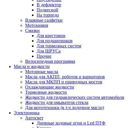
В дефлектор
Подвесной
На торпедо
Влажные салфетки
Мотохимия
Смазки
Для крестовин
Для подшипников
Для тормозных систем
Для ШРУСа
Прочие
Велосипедная программа
Масла и жидкости
Моторные масла
Масла для АКПП, роботов и вариаторов
Масла для МКПП и приводных мостов
Охлаждающие жидкости
Тормозные жидкости
Жидкости для гидравлических систем автомобиля
Жидкости для омывателя стекла
Для мототехники (в т.ч лодочное масло)
Электроника
Автосвет
Дневные ходовые огни и Led ПТФ