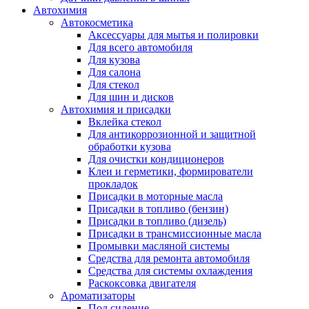
Автохимия
Автокосметика
Аксессуары для мытья и полировки
Для всего автомобиля
Для кузова
Для салона
Для стекол
Для шин и дисков
Автохимия и присадки
Вклейка стекол
Для антикоррозионной и защитной
обработки кузова
Для очистки кондиционеров
Клеи и герметики, формирователи
прокладок
Присадки в моторные масла
Присадки в топливо (бензин)
Присадки в топливо (дизель)
Присадки в трансмиссионные масла
Промывки масляной системы
Средства для ремонта автомобиля
Средства для системы охлаждения
Раскоксовка двигателя
Ароматизаторы
Под сидение