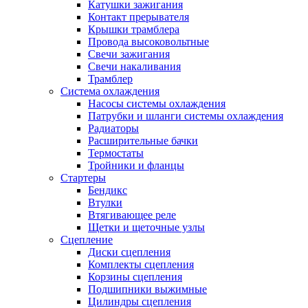
Катушки зажигания
Контакт прерывателя
Крышки трамблера
Провода высоковольтные
Свечи зажигания
Свечи накаливания
Трамблер
Система охлаждения
Насосы системы охлаждения
Патрубки и шланги системы охлаждения
Радиаторы
Расширительные бачки
Термостаты
Тройники и фланцы
Стартеры
Бендикс
Втулки
Втягивающее реле
Щетки и щеточные узлы
Сцепление
Диски сцепления
Комплекты сцепления
Корзины сцепления
Подшипники выжимные
Цилиндры сцепления