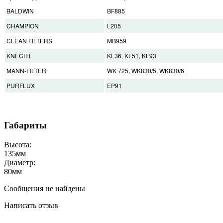
BALDWIN
BF885
CHAMPION
L205
CLEAN FILTERS
MB959
KNECHT
KL36, KL51, KL93
MANN-FILTER
WK 725, WK830/5, WK830/6
PURFLUX
EP91
Габариты
Высота:
135
мм
Диаметр:
80
мм
Сообщения не найдены
Написать отзыв