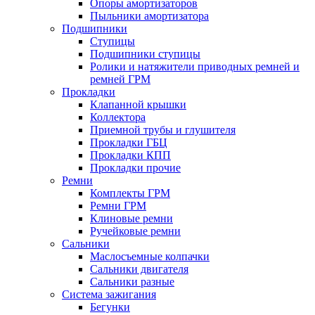
Опоры амортизаторов
Пыльники амортизатора
Подшипники
Ступицы
Подшипники ступицы
Ролики и натяжители приводных ремней и
ремней ГРМ
Прокладки
Клапанной крышки
Коллектора
Приемной трубы и глушителя
Прокладки ГБЦ
Прокладки КПП
Прокладки прочие
Ремни
Комплекты ГРМ
Ремни ГРМ
Клиновые ремни
Ручейковые ремни
Сальники
Маслосъемные колпачки
Сальники двигателя
Сальники разные
Система зажигания
Бегунки