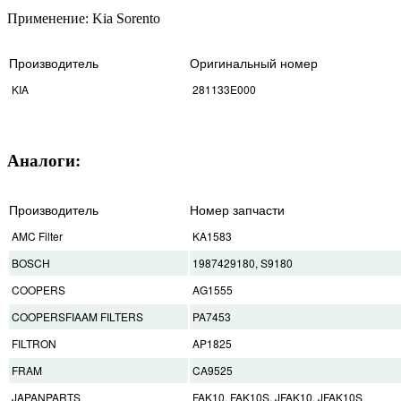
Применение: Kia Sorento
Производитель
Оригинальный номер
KIA
281133E000
Аналоги:
Производитель
Номер запчасти
AMC Filter
KA1583
BOSCH
1987429180, S9180
COOPERS
AG1555
COOPERSFIAAM FILTERS
PA7453
FILTRON
AP1825
FRAM
CA9525
JAPANPARTS
FAK10, FAK10S, JFAK10, JFAK10S