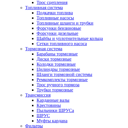
Трос сцепления
Топливная система
Подкачки топлива
Топливные насосы
Топливные шланги и трубки
Форсунки бензиновые
Форсунки дизельные
Шайбы и уплотнительные кольца
Сетки топливного насоса
Тормозная система
Барабаны тормозные
Диски тормозные
Колодки тормозные
Цилиндры тормозные
Шланги тормозной системы
Ремкомплекты тормозные
Трос ручного тормоза
Трубки тормозные
Трансмиссия
Карданные валы
Крестовины
Пыльники ШРУСа
ШРУС
Муфты кардана
Фильтры