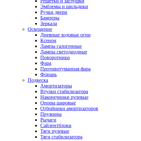
Решетки и заглушки
Эмблемы и шильдики
Ручки двери
Бамперы
Зеркала
Освещение
Дневные ходовые огни
Ксенон
Лампы галогенные
Лампы светодиодные
Поворотники
Фара
Противотуманная фара
Фонарь
Подвеска
Амортизаторы
Втулки стабилизатора
Наконечники рулевые
Опоры шаровые
Отбойники амортизаторов
Пружины
Рычаги
Сайлентблоки
Тяги рулевые
Тяги стабилизатора