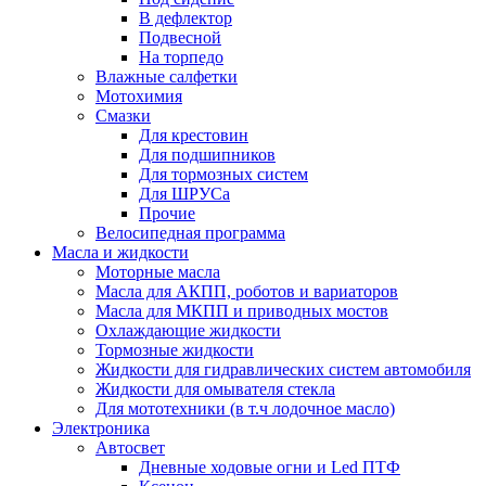
В дефлектор
Подвесной
На торпедо
Влажные салфетки
Мотохимия
Смазки
Для крестовин
Для подшипников
Для тормозных систем
Для ШРУСа
Прочие
Велосипедная программа
Масла и жидкости
Моторные масла
Масла для АКПП, роботов и вариаторов
Масла для МКПП и приводных мостов
Охлаждающие жидкости
Тормозные жидкости
Жидкости для гидравлических систем автомобиля
Жидкости для омывателя стекла
Для мототехники (в т.ч лодочное масло)
Электроника
Автосвет
Дневные ходовые огни и Led ПТФ