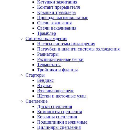
Катушки зажигания
Контакт прерывателя
Крышки трамблера
Провода высоковольтные
Свечи зажигания
Свечи накаливания
Трамблер
Система охлаждения
Насосы системы охлаждения
Патрубки и шланги системы охлаждения
Радиаторы
Расширительные бачки
Термостаты
Тройники и фланцы
Стартеры
Бендикс
Втулки
Втягивающее реле
Щетки и щеточные узлы
Сцепление
Диски сцепления
Комплекты сцепления
Корзины сцепления
Подшипники выжимные
Цилиндры сцепления