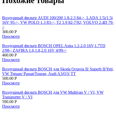
Похожие товары
Воздушный фильтр AUDI 100/200 1.8-2.3 84->, LADA 1.5i/1.5i
16V 95->, VW POLO 1.3 83->, T2 1.9 82-7/92; VOLVO 2.4D 79-
>
300.00
Р
Просмотр
Воздушный фильтр BOSCH OPEL Astra 1.2-2.0 16V,1.7TD
2/98-; ZAFIRA 1.6,1.8,2.0 16V 4/99->
460.00
Р
Просмотр
Воздушный фильтр BOSCH для Skoda Octavia II/ Superb II/Yeti,
VW Tiguan/ Passat/Touran, Audi A3/Q​3/ TT
500.00
Р
Просмотр
Воздушный фильтр BOSCH для VW Multivan V / VI, VW
Transporter V / VI
590.00
Р
Просмотр