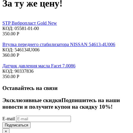
За ту же цену!
STP Вибропласт Gold New
КОД:
05581-01-00
350.00
Р
Втулка переднего стабилизатора NISSAN 54613-4U006
КОД:
546134U006
360.00
Р
Датчик давления масла Facet 7.0086
КОД:
90337836
350.00
Р
Оставайтесь на связи
Эксклюзивные скидки
Подпишитесь на наши
новости и получите купон на скидку 10%!
E-mail
Подписаться
×