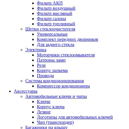
Фильтр АКП
Фильтр воздушный
Фильтр масляный
Фильтр салона
Фильтр топливный
Щетки стеклоочистителя
Универсальные
Комплект передних дворников
Для заднего стекла
Электрика
Моторчики стеклоомывателя
Патроны ламп
Реле
Корпус разъема
Провода
Система кондиционирования
Компрессор кондиционера
Аксессуары
Автомобильные ключи и чипы
Ключи
Корпус ключа
Лезвие
Логотипы для автомобильных ключей
Чип (транспордер)
Багажники на крышу