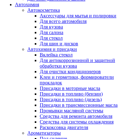
Автохимия
Автокосметика
Аксессуары для мытья и полировки
Для всего автомобиля
Для кузова
Для салона
Для стекол
Для шин и дисков
Автохимия и присадки
Вклейка стекол
Для антикоррозионной и защитной
обработки кузова
Для очистки кондиционеров
Клеи и герметики, формирователи
прокладок
Присадки в моторные масла
Присадки в топливо (бензин)
Присадки в топливо (дизель)
Присадки в трансмиссионные масла
Промывки масляной системы
Средства для ремонта автомобиля
Средства для системы охлаждения
Раскоксовка двигателя
Ароматизаторы
Под сидение