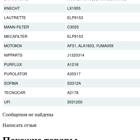
KNECHT
LX1955
LAUTRETTE
ELP9153
MANN-FILTER
C3033
MECAFILTER
ELP9153
MOTOKOV
AF31, ALA1603, YUMA059
NIPPARTS
J1320314
PURFLUX
A1218
PUROLATOR
A35517
SOFIMA
S3312A
TECNOCAR
A2178
UFI
3031200
Сообщения не найдены
Написать отзыв