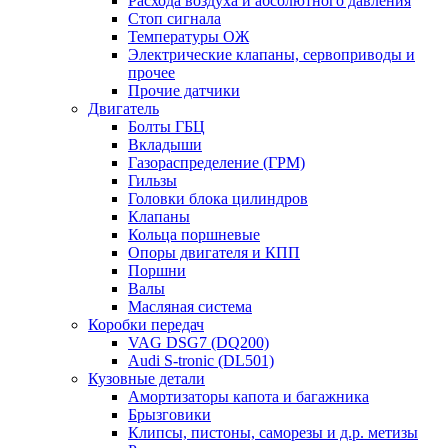
Расхода воздуха и абсолютного давления
Стоп сигнала
Температуры ОЖ
Электрические клапаны, сервоприводы и
прочее
Прочие датчики
Двигатель
Болты ГБЦ
Вкладыши
Газораспределение (ГРМ)
Гильзы
Головки блока цилиндров
Клапаны
Кольца поршневые
Опоры двигателя и КПП
Поршни
Валы
Масляная система
Коробки передач
VAG DSG7 (DQ200)
Audi S-tronic (DL501)
Кузовные детали
Амортизаторы капота и багажника
Брызговики
Клипсы, пистоны, саморезы и д.р. метизы