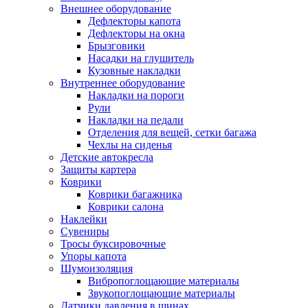
Внешнее оборудование
Дефлекторы капота
Дефлекторы на окна
Брызговики
Насадки на глушитель
Кузовные накладки
Внутреннее оборудование
Накладки на пороги
Рули
Накладки на педали
Отделения для вещей, сетки багажа
Чехлы на сиденья
Детские автокресла
Защиты картера
Коврики
Коврики багажника
Коврики салона
Наклейки
Сувениры
Тросы буксировочные
Упоры капота
Шумоизоляция
Вибропоглощающие материалы
Звукопоглощающие материалы
Датчики давления в шинах