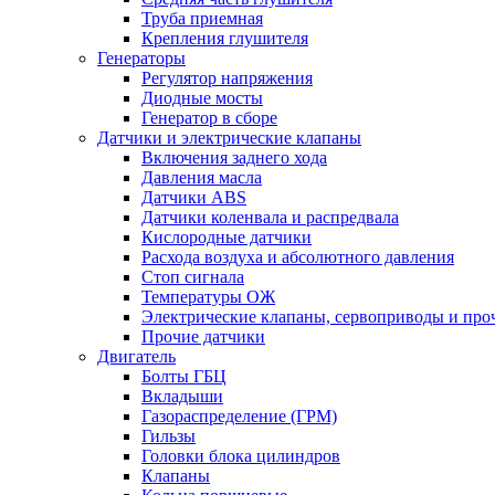
Труба приемная
Крепления глушителя
Генераторы
Регулятор напряжения
Диодные мосты
Генератор в сборе
Датчики и электрические клапаны
Включения заднего хода
Давления масла
Датчики ABS
Датчики коленвала и распредвала
Кислородные датчики
Расхода воздуха и абсолютного давления
Стоп сигнала
Температуры ОЖ
Электрические клапаны, сервоприводы и про
Прочие датчики
Двигатель
Болты ГБЦ
Вкладыши
Газораспределение (ГРМ)
Гильзы
Головки блока цилиндров
Клапаны