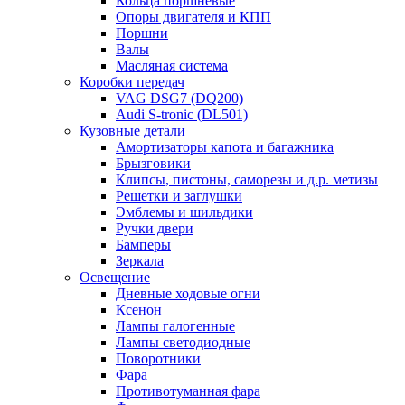
Кольца поршневые
Опоры двигателя и КПП
Поршни
Валы
Масляная система
Коробки передач
VAG DSG7 (DQ200)
Audi S-tronic (DL501)
Кузовные детали
Амортизаторы капота и багажника
Брызговики
Клипсы, пистоны, саморезы и д.р. метизы
Решетки и заглушки
Эмблемы и шильдики
Ручки двери
Бамперы
Зеркала
Освещение
Дневные ходовые огни
Ксенон
Лампы галогенные
Лампы светодиодные
Поворотники
Фара
Противотуманная фара