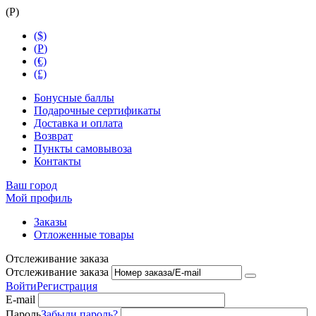
(
Р
)
($)
(
Р
)
(€)
(£)
Бонусные баллы
Подарочные сертификаты
Доставка и оплата
Возврат
Пункты самовывоза
Контакты
Ваш город
Мой профиль
Заказы
Отложенные товары
Отслеживание заказа
Отслеживание заказа
Войти
Регистрация
E-mail
Пароль
Забыли пароль?