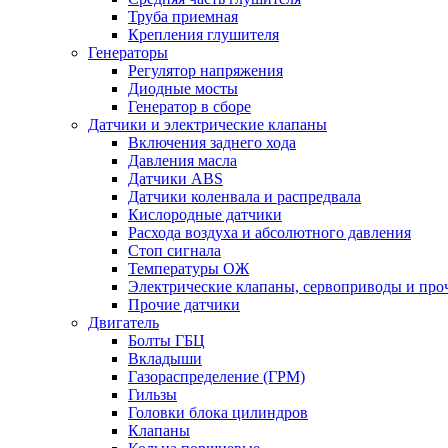
Труба приемная
Крепления глушителя
Генераторы
Регулятор напряжения
Диодные мосты
Генератор в сборе
Датчики и электрические клапаны
Включения заднего хода
Давления масла
Датчики ABS
Датчики коленвала и распредвала
Кислородные датчики
Расхода воздуха и абсолютного давления
Стоп сигнала
Температуры ОЖ
Электрические клапаны, сервоприводы и про
Прочие датчики
Двигатель
Болты ГБЦ
Вкладыши
Газораспределение (ГРМ)
Гильзы
Головки блока цилиндров
Клапаны