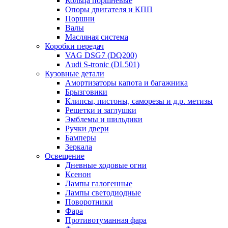
Кольца поршневые
Опоры двигателя и КПП
Поршни
Валы
Масляная система
Коробки передач
VAG DSG7 (DQ200)
Audi S-tronic (DL501)
Кузовные детали
Амортизаторы капота и багажника
Брызговики
Клипсы, пистоны, саморезы и д.р. метизы
Решетки и заглушки
Эмблемы и шильдики
Ручки двери
Бамперы
Зеркала
Освещение
Дневные ходовые огни
Ксенон
Лампы галогенные
Лампы светодиодные
Поворотники
Фара
Противотуманная фара