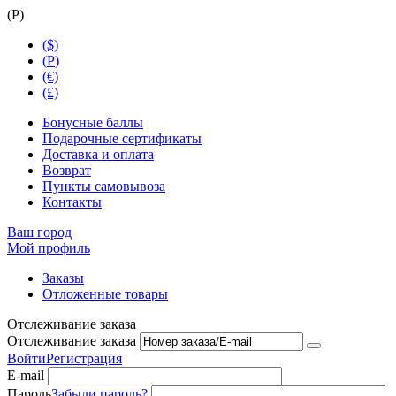
(
Р
)
($)
(
Р
)
(€)
(£)
Бонусные баллы
Подарочные сертификаты
Доставка и оплата
Возврат
Пункты самовывоза
Контакты
Ваш город
Мой профиль
Заказы
Отложенные товары
Отслеживание заказа
Отслеживание заказа
Войти
Регистрация
E-mail
Пароль
Забыли пароль?