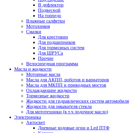
В дефлектор
Подвесной
На торпедо
Влажные салфетки
Мотохимия
Смазки
Для крестовин
Для подшипников
Для тормозных систем
Для ШРУСа
Прочие
Велосипедная программа
Масла и жидкости
Моторные масла
Масла для АКПП, роботов и вариаторов
Масла для МКПП и приводных мостов
Охлаждающие жидкости
Тормозные жидкости
Жидкости для гидравлических систем автомобиля
Жидкости для омывателя стекла
Для мототехники (в т.ч лодочное масло)
Электроника
Автосвет
Дневные ходовые огни и Led ПТФ