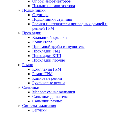
Опоры амортизаторов
Пыльники амортизатора
Подшипники
Ступицы
Подшипники ступицы
Ролики и натяжители приводных ремней и
ремней ГРМ
Прокладки
Клапанной крышки
Коллектора
Приемной трубы и глушителя
Прокладки ГБЦ
Прокладки КПП
Прокладки прочие
Ремни
Комплекты ГРМ
Ремни ГРМ
Клиновые ремни
Ручейковые ремни
Сальники
Маслосъемные колпачки
Сальники двигателя
Сальники разные
Система зажигания
Бегунки