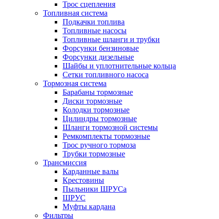
Трос сцепления
Топливная система
Подкачки топлива
Топливные насосы
Топливные шланги и трубки
Форсунки бензиновые
Форсунки дизельные
Шайбы и уплотнительные кольца
Сетки топливного насоса
Тормозная система
Барабаны тормозные
Диски тормозные
Колодки тормозные
Цилиндры тормозные
Шланги тормозной системы
Ремкомплекты тормозные
Трос ручного тормоза
Трубки тормозные
Трансмиссия
Карданные валы
Крестовины
Пыльники ШРУСа
ШРУС
Муфты кардана
Фильтры