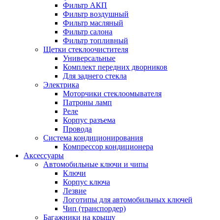
Фильтр АКП
Фильтр воздушный
Фильтр масляный
Фильтр салона
Фильтр топливный
Щетки стеклоочистителя
Универсальные
Комплект передних дворников
Для заднего стекла
Электрика
Моторчики стеклоомывателя
Патроны ламп
Реле
Корпус разъема
Провода
Система кондиционирования
Компрессор кондиционера
Аксессуары
Автомобильные ключи и чипы
Ключи
Корпус ключа
Лезвие
Логотипы для автомобильных ключей
Чип (транспордер)
Багажники на крышу