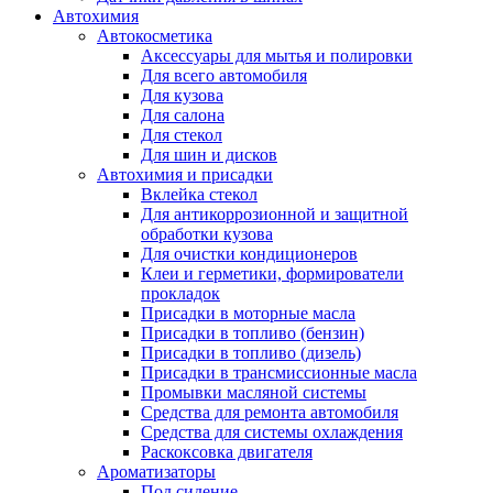
Автохимия
Автокосметика
Аксессуары для мытья и полировки
Для всего автомобиля
Для кузова
Для салона
Для стекол
Для шин и дисков
Автохимия и присадки
Вклейка стекол
Для антикоррозионной и защитной
обработки кузова
Для очистки кондиционеров
Клеи и герметики, формирователи
прокладок
Присадки в моторные масла
Присадки в топливо (бензин)
Присадки в топливо (дизель)
Присадки в трансмиссионные масла
Промывки масляной системы
Средства для ремонта автомобиля
Средства для системы охлаждения
Раскоксовка двигателя
Ароматизаторы
Под сидение