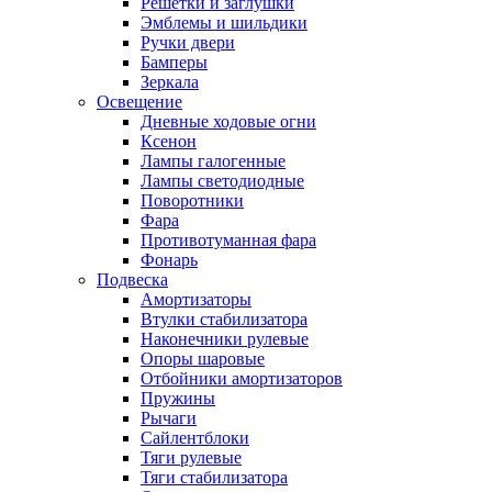
Решетки и заглушки
Эмблемы и шильдики
Ручки двери
Бамперы
Зеркала
Освещение
Дневные ходовые огни
Ксенон
Лампы галогенные
Лампы светодиодные
Поворотники
Фара
Противотуманная фара
Фонарь
Подвеска
Амортизаторы
Втулки стабилизатора
Наконечники рулевые
Опоры шаровые
Отбойники амортизаторов
Пружины
Рычаги
Сайлентблоки
Тяги рулевые
Тяги стабилизатора