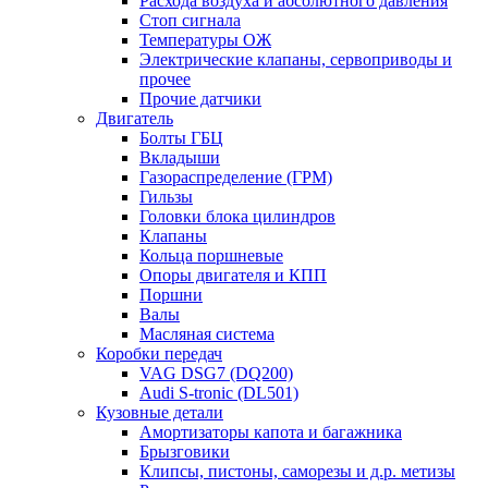
Расхода воздуха и абсолютного давления
Стоп сигнала
Температуры ОЖ
Электрические клапаны, сервоприводы и
прочее
Прочие датчики
Двигатель
Болты ГБЦ
Вкладыши
Газораспределение (ГРМ)
Гильзы
Головки блока цилиндров
Клапаны
Кольца поршневые
Опоры двигателя и КПП
Поршни
Валы
Масляная система
Коробки передач
VAG DSG7 (DQ200)
Audi S-tronic (DL501)
Кузовные детали
Амортизаторы капота и багажника
Брызговики
Клипсы, пистоны, саморезы и д.р. метизы