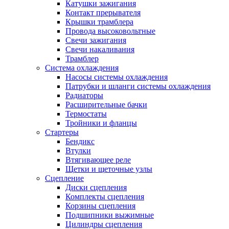
Катушки зажигания
Контакт прерывателя
Крышки трамблера
Провода высоковольтные
Свечи зажигания
Свечи накаливания
Трамблер
Система охлаждения
Насосы системы охлаждения
Патрубки и шланги системы охлаждения
Радиаторы
Расширительные бачки
Термостаты
Тройники и фланцы
Стартеры
Бендикс
Втулки
Втягивающее реле
Щетки и щеточные узлы
Сцепление
Диски сцепления
Комплекты сцепления
Корзины сцепления
Подшипники выжимные
Цилиндры сцепления