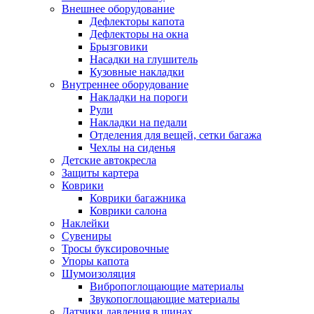
Внешнее оборудование
Дефлекторы капота
Дефлекторы на окна
Брызговики
Насадки на глушитель
Кузовные накладки
Внутреннее оборудование
Накладки на пороги
Рули
Накладки на педали
Отделения для вещей, сетки багажа
Чехлы на сиденья
Детские автокресла
Защиты картера
Коврики
Коврики багажника
Коврики салона
Наклейки
Сувениры
Тросы буксировочные
Упоры капота
Шумоизоляция
Вибропоглощающие материалы
Звукопоглощающие материалы
Датчики давления в шинах