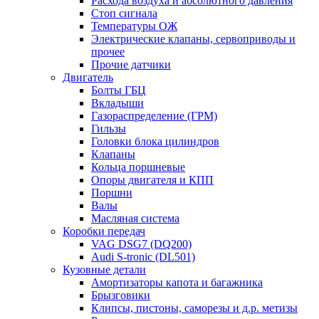
Расхода воздуха и абсолютного давления
Стоп сигнала
Температуры ОЖ
Электрические клапаны, сервоприводы и
прочее
Прочие датчики
Двигатель
Болты ГБЦ
Вкладыши
Газораспределение (ГРМ)
Гильзы
Головки блока цилиндров
Клапаны
Кольца поршневые
Опоры двигателя и КПП
Поршни
Валы
Масляная система
Коробки передач
VAG DSG7 (DQ200)
Audi S-tronic (DL501)
Кузовные детали
Амортизаторы капота и багажника
Брызговики
Клипсы, пистоны, саморезы и д.р. метизы