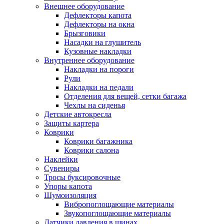
Внешнее оборудование
Дефлекторы капота
Дефлекторы на окна
Брызговики
Насадки на глушитель
Кузовные накладки
Внутреннее оборудование
Накладки на пороги
Рули
Накладки на педали
Отделения для вещей, сетки багажа
Чехлы на сиденья
Детские автокресла
Защиты картера
Коврики
Коврики багажника
Коврики салона
Наклейки
Сувениры
Тросы буксировочные
Упоры капота
Шумоизоляция
Вибропоглощающие материалы
Звукопоглощающие материалы
Датчики давления в шинах