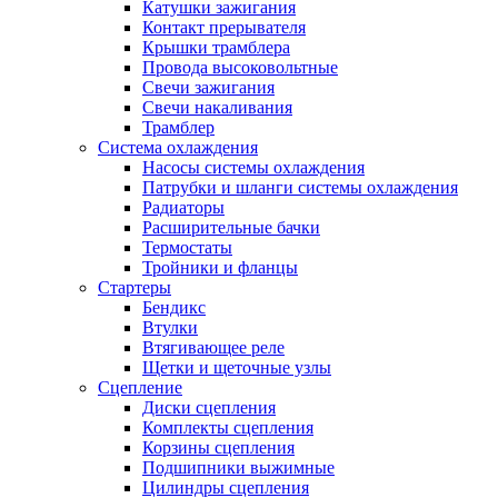
Катушки зажигания
Контакт прерывателя
Крышки трамблера
Провода высоковольтные
Свечи зажигания
Свечи накаливания
Трамблер
Система охлаждения
Насосы системы охлаждения
Патрубки и шланги системы охлаждения
Радиаторы
Расширительные бачки
Термостаты
Тройники и фланцы
Стартеры
Бендикс
Втулки
Втягивающее реле
Щетки и щеточные узлы
Сцепление
Диски сцепления
Комплекты сцепления
Корзины сцепления
Подшипники выжимные
Цилиндры сцепления