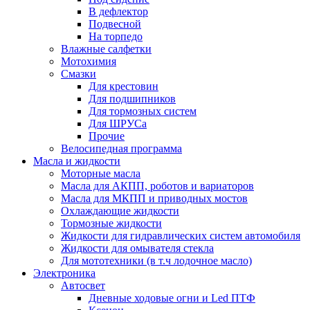
В дефлектор
Подвесной
На торпедо
Влажные салфетки
Мотохимия
Смазки
Для крестовин
Для подшипников
Для тормозных систем
Для ШРУСа
Прочие
Велосипедная программа
Масла и жидкости
Моторные масла
Масла для АКПП, роботов и вариаторов
Масла для МКПП и приводных мостов
Охлаждающие жидкости
Тормозные жидкости
Жидкости для гидравлических систем автомобиля
Жидкости для омывателя стекла
Для мототехники (в т.ч лодочное масло)
Электроника
Автосвет
Дневные ходовые огни и Led ПТФ