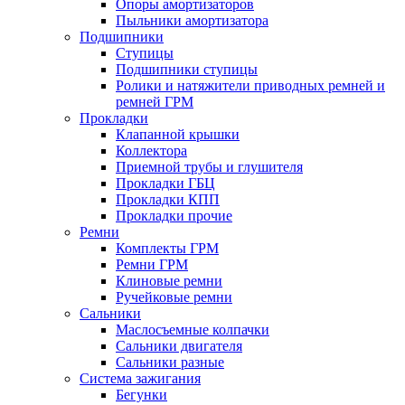
Опоры амортизаторов
Пыльники амортизатора
Подшипники
Ступицы
Подшипники ступицы
Ролики и натяжители приводных ремней и
ремней ГРМ
Прокладки
Клапанной крышки
Коллектора
Приемной трубы и глушителя
Прокладки ГБЦ
Прокладки КПП
Прокладки прочие
Ремни
Комплекты ГРМ
Ремни ГРМ
Клиновые ремни
Ручейковые ремни
Сальники
Маслосъемные колпачки
Сальники двигателя
Сальники разные
Система зажигания
Бегунки