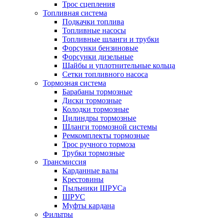
Трос сцепления
Топливная система
Подкачки топлива
Топливные насосы
Топливные шланги и трубки
Форсунки бензиновые
Форсунки дизельные
Шайбы и уплотнительные кольца
Сетки топливного насоса
Тормозная система
Барабаны тормозные
Диски тормозные
Колодки тормозные
Цилиндры тормозные
Шланги тормозной системы
Ремкомплекты тормозные
Трос ручного тормоза
Трубки тормозные
Трансмиссия
Карданные валы
Крестовины
Пыльники ШРУСа
ШРУС
Муфты кардана
Фильтры