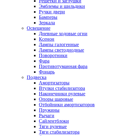
Решетки и заглушки
Эмблемы и шильдики
Ручки двери
Бамперы
Зеркала
Освещение
Дневные ходовые огни
Ксенон
Лампы галогенные
Лампы светодиодные
Поворотники
Фара
Противотуманная фара
Фонарь
Подвеска
Амортизаторы
Втулки стабилизатора
Наконечники рулевые
Опоры шаровые
Отбойники амортизаторов
Пружины
Рычаги
Сайлентблоки
Тяги рулевые
Тяги стабилизатора