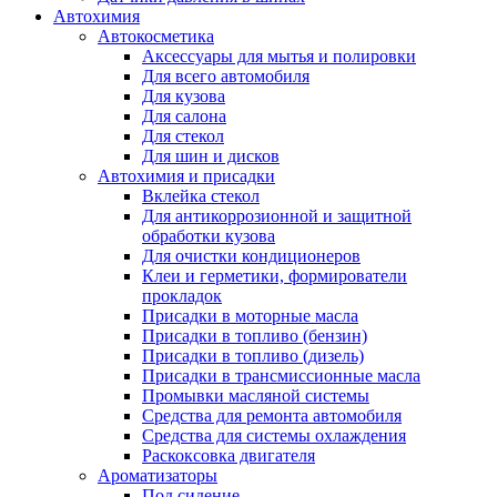
Автохимия
Автокосметика
Аксессуары для мытья и полировки
Для всего автомобиля
Для кузова
Для салона
Для стекол
Для шин и дисков
Автохимия и присадки
Вклейка стекол
Для антикоррозионной и защитной
обработки кузова
Для очистки кондиционеров
Клеи и герметики, формирователи
прокладок
Присадки в моторные масла
Присадки в топливо (бензин)
Присадки в топливо (дизель)
Присадки в трансмиссионные масла
Промывки масляной системы
Средства для ремонта автомобиля
Средства для системы охлаждения
Раскоксовка двигателя
Ароматизаторы
Под сидение