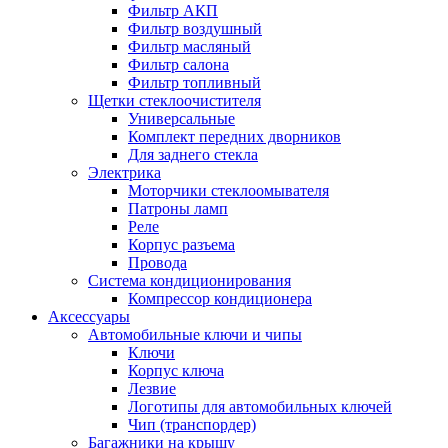
Фильтр АКП
Фильтр воздушный
Фильтр масляный
Фильтр салона
Фильтр топливный
Щетки стеклоочистителя
Универсальные
Комплект передних дворников
Для заднего стекла
Электрика
Моторчики стеклоомывателя
Патроны ламп
Реле
Корпус разъема
Провода
Система кондиционирования
Компрессор кондиционера
Аксессуары
Автомобильные ключи и чипы
Ключи
Корпус ключа
Лезвие
Логотипы для автомобильных ключей
Чип (транспордер)
Багажники на крышу