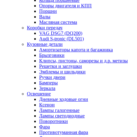
Кольца поршневые
Опоры двигателя и КПП
Поршни
Валы
Масляная система
Коробки передач
VAG DSG7 (DQ200)
Audi S-tronic (DL501)
Кузовные детали
Амортизаторы капота и багажника
Брызговики
Клипсы, пистоны, саморезы и д.р. метизы
Решетки и заглушки
Эмблемы и шильдики
Ручки двери
Бамперы
Зеркала
Освещение
Дневные ходовые огни
Ксенон
Лампы галогенные
Лампы светодиодные
Поворотники
Фара
Противотуманная фара