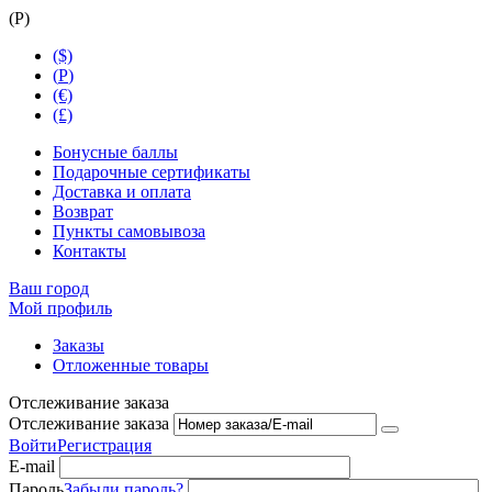
(
Р
)
($)
(
Р
)
(€)
(£)
Бонусные баллы
Подарочные сертификаты
Доставка и оплата
Возврат
Пункты самовывоза
Контакты
Ваш город
Мой профиль
Заказы
Отложенные товары
Отслеживание заказа
Отслеживание заказа
Войти
Регистрация
E-mail
Пароль
Забыли пароль?