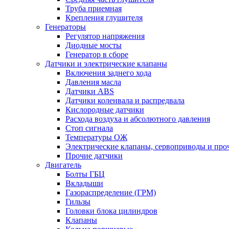
Труба приемная
Крепления глушителя
Генераторы
Регулятор напряжения
Диодные мосты
Генератор в сборе
Датчики и электрические клапаны
Включения заднего хода
Давления масла
Датчики ABS
Датчики коленвала и распредвала
Кислородные датчики
Расхода воздуха и абсолютного давления
Стоп сигнала
Температуры ОЖ
Электрические клапаны, сервоприводы и про
Прочие датчики
Двигатель
Болты ГБЦ
Вкладыши
Газораспределение (ГРМ)
Гильзы
Головки блока цилиндров
Клапаны