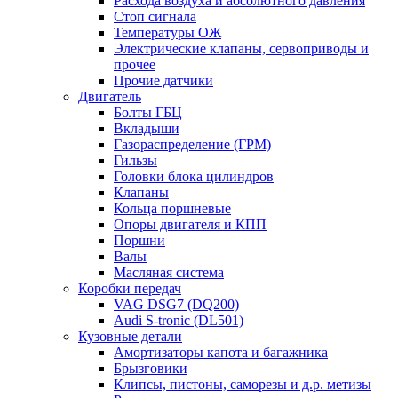
Расхода воздуха и абсолютного давления
Стоп сигнала
Температуры ОЖ
Электрические клапаны, сервоприводы и
прочее
Прочие датчики
Двигатель
Болты ГБЦ
Вкладыши
Газораспределение (ГРМ)
Гильзы
Головки блока цилиндров
Клапаны
Кольца поршневые
Опоры двигателя и КПП
Поршни
Валы
Масляная система
Коробки передач
VAG DSG7 (DQ200)
Audi S-tronic (DL501)
Кузовные детали
Амортизаторы капота и багажника
Брызговики
Клипсы, пистоны, саморезы и д.р. метизы