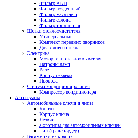
Фильтр АКП
Фильтр воздушный
Фильтр масляный
Фильтр салона
Фильтр топливный
Щетки стеклоочистителя
Универсальные
Комплект передних дворников
Для заднего стекла
Электрика
Моторчики стеклоомывателя
Патроны ламп
Реле
Корпус разъема
Провода
Система кондиционирования
Компрессор кондиционера
Аксессуары
Автомобильные ключи и чипы
Ключи
Корпус ключа
Лезвие
Логотипы для автомобильных ключей
Чип (транспордер)
Багажники на крышу