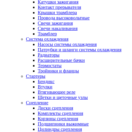
Катушки зажигания
Контакт прерывателя
Крышки трамблера
Провода высоковольтные
Свечи зажигания
Свечи накаливания
Трамблер
Система охлаждения
Насосы системы охлаждения
Патрубки и шланги системы охлаждения
Радиаторы
Расширительные бачки
Термостаты
Тройники и фланцы
Стартеры
Бендикс
Втулки
Втягивающее реле
Щетки и щеточные узлы
Сцепление
Диски сцепления
Комплекты сцепления
Корзины сцепления
Подшипники выжимные
Цилиндры сцепления