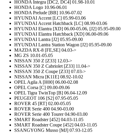
HONDA Integra [DC2, DC4] 01.98-10.01
HONDA Logo 10.96-06.01
HONDA Prelude [BB] 10.96-07.02
HYUNDAI Accent [LC] 05.99-03.06
HYUNDAI Accent Hatchback [LC] 08.99-03.06
HYUNDAI Elantra [XD] 06.00-05.06, [J2] 05.95-09.00
HYUNDAI Elantra Hatchback [XD] 06.00-09.06
HYUNDAI Lantra [J2] 05.95-09.00
HYUNDAI Lantra Station Wagon [J2] 05.95-09.00
MAZDA RX-8 [FE,SE] 04.03->
MG ZS 10.01-05.05
NISSAN 350 Z [Z33] 12.03->
NISSAN 350 Z Cabriolet [Z33] 11.04->
NISSAN 350 Z Coupe [Z33] 07.03->
NISSAN Micra [K11E] 08.92-10.02
OPEL Agila A [H00] 06.00-02.08
OPEL Corsa [C] 09.00-09.06
OPEL Tigra TwinTop [B] 06.04-12.09
PEUGEOT 106 [S2] 07.95-05.05
ROVER 45 [RT] 02.00-05.05
ROVER Serie 400 04.90-03.00
ROVER Serie 400 Tourer 04.90-03.00
SMART Roadster [452] 04.03-11.05
SMART Roadster Coupe [452] 04.03-11.05
SSANGYONG Musso [MJ] 07.93-12.05