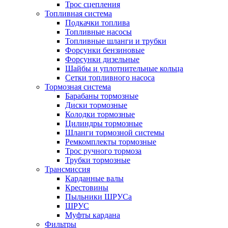
Трос сцепления
Топливная система
Подкачки топлива
Топливные насосы
Топливные шланги и трубки
Форсунки бензиновые
Форсунки дизельные
Шайбы и уплотнительные кольца
Сетки топливного насоса
Тормозная система
Барабаны тормозные
Диски тормозные
Колодки тормозные
Цилиндры тормозные
Шланги тормозной системы
Ремкомплекты тормозные
Трос ручного тормоза
Трубки тормозные
Трансмиссия
Карданные валы
Крестовины
Пыльники ШРУСа
ШРУС
Муфты кардана
Фильтры