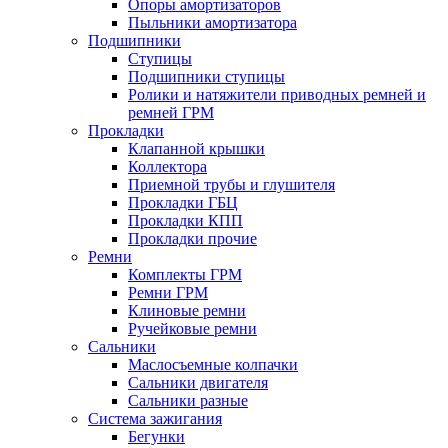
Опоры амортизаторов
Пыльники амортизатора
Подшипники
Ступицы
Подшипники ступицы
Ролики и натяжители приводных ремней и
ремней ГРМ
Прокладки
Клапанной крышки
Коллектора
Приемной трубы и глушителя
Прокладки ГБЦ
Прокладки КПП
Прокладки прочие
Ремни
Комплекты ГРМ
Ремни ГРМ
Клиновые ремни
Ручейковые ремни
Сальники
Маслосъемные колпачки
Сальники двигателя
Сальники разные
Система зажигания
Бегунки