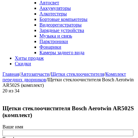
Автосвет
Аккумуляторы
Алкотестеры
Бортовые компьютеры
Видеорегистраторы
Зарядные устройства
Музыка и связь
Парктроники
Фонарики
Камеры заднего вида
Хиты продаж
Скидки
Главная
/
Автозапчасти
/
Щетки стеклоочистителя
/
Комплект
передних дворников
/
Щетки стеклоочистителя Bosch Aerotwin
AR502S (комплект)
20
из
34
Щетки стеклоочистителя Bosch Aerotwin AR502S
(комплект)
Ваше имя