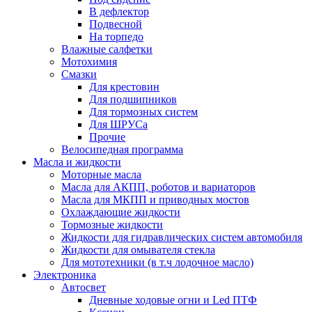
В дефлектор
Подвесной
На торпедо
Влажные салфетки
Мотохимия
Смазки
Для крестовин
Для подшипников
Для тормозных систем
Для ШРУСа
Прочие
Велосипедная программа
Масла и жидкости
Моторные масла
Масла для АКПП, роботов и вариаторов
Масла для МКПП и приводных мостов
Охлаждающие жидкости
Тормозные жидкости
Жидкости для гидравлических систем автомобиля
Жидкости для омывателя стекла
Для мототехники (в т.ч лодочное масло)
Электроника
Автосвет
Дневные ходовые огни и Led ПТФ