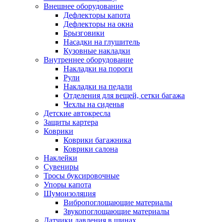
Внешнее оборудование
Дефлекторы капота
Дефлекторы на окна
Брызговики
Насадки на глушитель
Кузовные накладки
Внутреннее оборудование
Накладки на пороги
Рули
Накладки на педали
Отделения для вещей, сетки багажа
Чехлы на сиденья
Детские автокресла
Защиты картера
Коврики
Коврики багажника
Коврики салона
Наклейки
Сувениры
Тросы буксировочные
Упоры капота
Шумоизоляция
Вибропоглощающие материалы
Звукопоглощающие материалы
Датчики давления в шинах