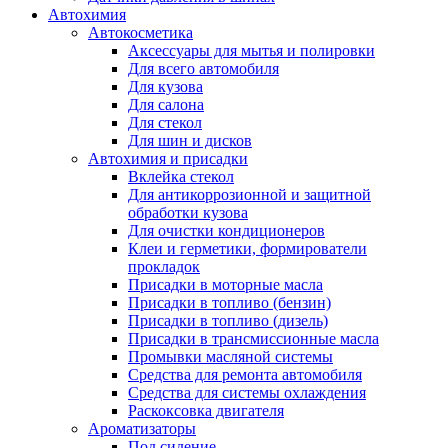
Автохимия
Автокосметика
Аксессуары для мытья и полировки
Для всего автомобиля
Для кузова
Для салона
Для стекол
Для шин и дисков
Автохимия и присадки
Вклейка стекол
Для антикоррозионной и защитной
обработки кузова
Для очистки кондиционеров
Клеи и герметики, формирователи
прокладок
Присадки в моторные масла
Присадки в топливо (бензин)
Присадки в топливо (дизель)
Присадки в трансмиссионные масла
Промывки масляной системы
Средства для ремонта автомобиля
Средства для системы охлаждения
Раскоксовка двигателя
Ароматизаторы
Под сидение