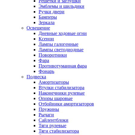
Решетки и заглушки
Эмблемы и шильдики
Ручки двери
Бамперы
Зеркала
Освещение
Дневные ходовые огни
Ксенон
Лампы галогенные
Лампы светодиодные
Поворотники
Фара
Противотуманная фара
Фонарь
Подвеска
Амортизаторы
Втулки стабилизатора
Наконечники рулевые
Опоры шаровые
Отбойники амортизаторов
Пружины
Рычаги
Сайлентблоки
Тяги рулевые
Тяги стабилизатора