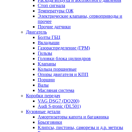
Расхода воздуха и абсолютного давления
Стоп сигнала
Температуры ОЖ
Электрические клапаны, сервоприводы и
прочее
Прочие датчики
Двигатель
Болты ГБЦ
Вкладыши
Газораспределение (ГРМ)
Гильзы
Головки блока цилиндров
Клапаны
Кольца поршневые
Опоры двигателя и КПП
Поршни
Валы
Масляная система
Коробки передач
VAG DSG7 (DQ200)
Audi S-tronic (DL501)
Кузовные детали
Амортизаторы капота и багажника
Брызговики
Клипсы, пистоны, саморезы и д.р. метизы