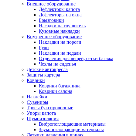
Внешнее оборудование
Дефлекторы капота
Дефлекторы на окна
Брызговики
Насадки на глушитель
Кузовные накладки
Внутреннее оборудование
Накладки на пороги
Рули
Накладки на педали
Отделения для вещей, сетки багажа
Чехлы на сиденья
Детские автокресла
Защиты картера
Коврики
Коврики багажника
Коврики салона
Наклейки
Сувениры
Тросы буксировочные
Упоры капота
Шумоизоляция
Вибропоглощающие материалы
Звукопоглощающие материалы
Датчики давления в шинах