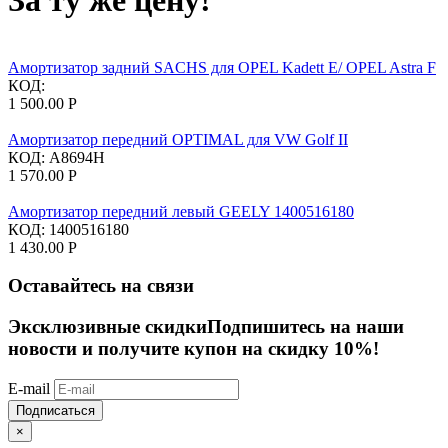
За ту же цену!
Амортизатор задний SACHS для OPEL Kadett E/ OPEL Astra F
КОД:
1 500.00
Р
Амортизатор передний OPTIMAL для VW Golf II
КОД:
A8694H
1 570.00
Р
Амортизатор передний левый GEELY 1400516180
КОД:
1400516180
1 430.00
Р
Оставайтесь на связи
Эксклюзивные скидки
Подпишитесь на наши
новости и получите купон на скидку 10%!
E-mail
Подписаться
×