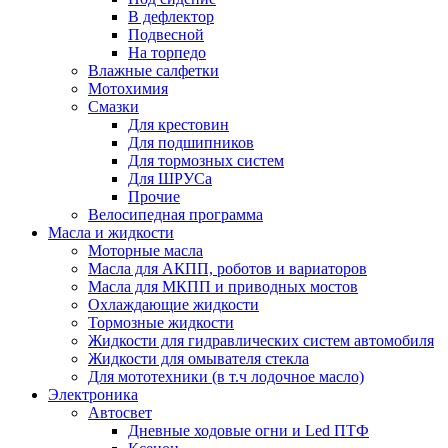
В дефлектор
Подвесной
На торпедо
Влажные салфетки
Мотохимия
Смазки
Для крестовин
Для подшипников
Для тормозных систем
Для ШРУСа
Прочие
Велосипедная программа
Масла и жидкости
Моторные масла
Масла для АКПП, роботов и вариаторов
Масла для МКПП и приводных мостов
Охлаждающие жидкости
Тормозные жидкости
Жидкости для гидравлических систем автомобиля
Жидкости для омывателя стекла
Для мототехники (в т.ч лодочное масло)
Электроника
Автосвет
Дневные ходовые огни и Led ПТФ