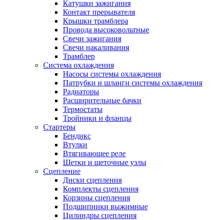
Катушки зажигания
Контакт прерывателя
Крышки трамблера
Провода высоковольтные
Свечи зажигания
Свечи накаливания
Трамблер
Система охлаждения
Насосы системы охлаждения
Патрубки и шланги системы охлаждения
Радиаторы
Расширительные бачки
Термостаты
Тройники и фланцы
Стартеры
Бендикс
Втулки
Втягивающее реле
Щетки и щеточные узлы
Сцепление
Диски сцепления
Комплекты сцепления
Корзины сцепления
Подшипники выжимные
Цилиндры сцепления