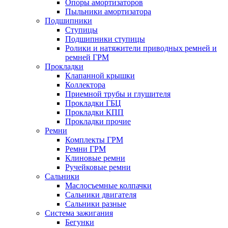
Опоры амортизаторов
Пыльники амортизатора
Подшипники
Ступицы
Подшипники ступицы
Ролики и натяжители приводных ремней и
ремней ГРМ
Прокладки
Клапанной крышки
Коллектора
Приемной трубы и глушителя
Прокладки ГБЦ
Прокладки КПП
Прокладки прочие
Ремни
Комплекты ГРМ
Ремни ГРМ
Клиновые ремни
Ручейковые ремни
Сальники
Маслосъемные колпачки
Сальники двигателя
Сальники разные
Система зажигания
Бегунки