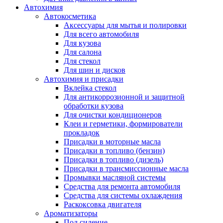
Автохимия
Автокосметика
Аксессуары для мытья и полировки
Для всего автомобиля
Для кузова
Для салона
Для стекол
Для шин и дисков
Автохимия и присадки
Вклейка стекол
Для антикоррозионной и защитной
обработки кузова
Для очистки кондиционеров
Клеи и герметики, формирователи
прокладок
Присадки в моторные масла
Присадки в топливо (бензин)
Присадки в топливо (дизель)
Присадки в трансмиссионные масла
Промывки масляной системы
Средства для ремонта автомобиля
Средства для системы охлаждения
Раскоксовка двигателя
Ароматизаторы
Под сидение