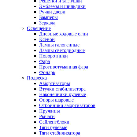
Решетки и заглушки
Эмблемы и шильдики
Ручки двери
Бамперы
Зеркала
Освещение
Дневные ходовые огни
Ксенон
Лампы галогенные
Лампы светодиодные
Поворотники
Фара
Противотуманная фара
Фонарь
Подвеска
Амортизаторы
Втулки стабилизатора
Наконечники рулевые
Опоры шаровые
Отбойники амортизаторов
Пружины
Рычаги
Сайлентблоки
Тяги рулевые
Тяги стабилизатора