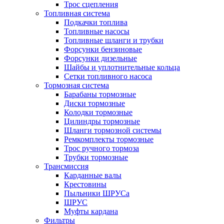
Трос сцепления
Топливная система
Подкачки топлива
Топливные насосы
Топливные шланги и трубки
Форсунки бензиновые
Форсунки дизельные
Шайбы и уплотнительные кольца
Сетки топливного насоса
Тормозная система
Барабаны тормозные
Диски тормозные
Колодки тормозные
Цилиндры тормозные
Шланги тормозной системы
Ремкомплекты тормозные
Трос ручного тормоза
Трубки тормозные
Трансмиссия
Карданные валы
Крестовины
Пыльники ШРУСа
ШРУС
Муфты кардана
Фильтры