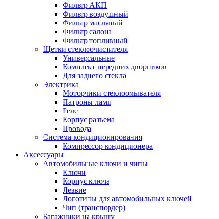
Фильтр АКП
Фильтр воздушный
Фильтр масляный
Фильтр салона
Фильтр топливный
Щетки стеклоочистителя
Универсальные
Комплект передних дворников
Для заднего стекла
Электрика
Моторчики стеклоомывателя
Патроны ламп
Реле
Корпус разъема
Провода
Система кондиционирования
Компрессор кондиционера
Аксессуары
Автомобильные ключи и чипы
Ключи
Корпус ключа
Лезвие
Логотипы для автомобильных ключей
Чип (транспордер)
Багажники на крышу