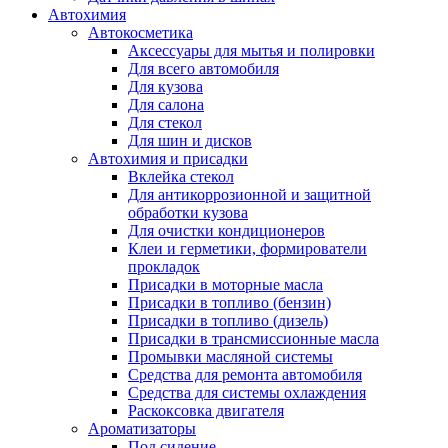
Автохимия
Автокосметика
Аксессуары для мытья и полировки
Для всего автомобиля
Для кузова
Для салона
Для стекол
Для шин и дисков
Автохимия и присадки
Вклейка стекол
Для антикоррозионной и защитной
обработки кузова
Для очистки кондиционеров
Клеи и герметики, формирователи
прокладок
Присадки в моторные масла
Присадки в топливо (бензин)
Присадки в топливо (дизель)
Присадки в трансмиссионные масла
Промывки масляной системы
Средства для ремонта автомобиля
Средства для системы охлаждения
Раскоксовка двигателя
Ароматизаторы
Под сидение