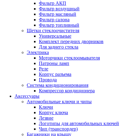
Фильтр АКП
Фильтр воздушный
Фильтр масляный
Фильтр салона
Фильтр топливный
Щетки стеклоочистителя
Универсальные
Комплект передних дворников
Для заднего стекла
Электрика
Моторчики стеклоомывателя
Патроны ламп
Реле
Корпус разъема
Провода
Система кондиционирования
Компрессор кондиционера
Аксессуары
Автомобильные ключи и чипы
Ключи
Корпус ключа
Лезвие
Логотипы для автомобильных ключей
Чип (транспордер)
Багажники на крышу