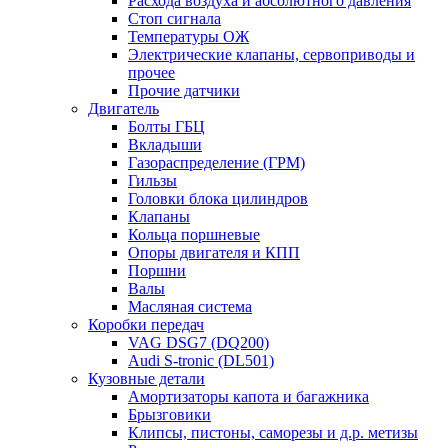
Расхода воздуха и абсолютного давления
Стоп сигнала
Температуры ОЖ
Электрические клапаны, сервоприводы и
прочее
Прочие датчики
Двигатель
Болты ГБЦ
Вкладыши
Газораспределение (ГРМ)
Гильзы
Головки блока цилиндров
Клапаны
Кольца поршневые
Опоры двигателя и КПП
Поршни
Валы
Масляная система
Коробки передач
VAG DSG7 (DQ200)
Audi S-tronic (DL501)
Кузовные детали
Амортизаторы капота и багажника
Брызговики
Клипсы, пистоны, саморезы и д.р. метизы