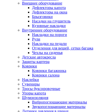
Внешнее оборудование
Дефлекторы капота
Дефлекторы на окна
Брызговики
Насадки на глушитель
Кузовные накладки
Внутреннее оборудование
Накладки на пороги
Рули
Накладки на педали
Отделения для вещей, сетки багажа
Чехлы на сиденья
Детские автокресла
Защиты картера
Коврики
Коврики багажника
Коврики салона
Наклейки
Сувениры
Тросы буксировочные
Упоры капота
Шумоизоляция
Вибропоглощающие материалы
Звукопоглощающие материалы
Датчики давления в шинах