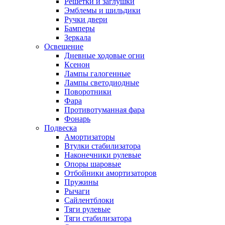
Решетки и заглушки
Эмблемы и шильдики
Ручки двери
Бамперы
Зеркала
Освещение
Дневные ходовые огни
Ксенон
Лампы галогенные
Лампы светодиодные
Поворотники
Фара
Противотуманная фара
Фонарь
Подвеска
Амортизаторы
Втулки стабилизатора
Наконечники рулевые
Опоры шаровые
Отбойники амортизаторов
Пружины
Рычаги
Сайлентблоки
Тяги рулевые
Тяги стабилизатора