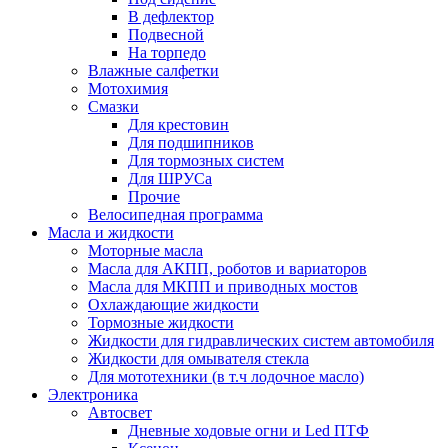
В дефлектор
Подвесной
На торпедо
Влажные салфетки
Мотохимия
Смазки
Для крестовин
Для подшипников
Для тормозных систем
Для ШРУСа
Прочие
Велосипедная программа
Масла и жидкости
Моторные масла
Масла для АКПП, роботов и вариаторов
Масла для МКПП и приводных мостов
Охлаждающие жидкости
Тормозные жидкости
Жидкости для гидравлических систем автомобиля
Жидкости для омывателя стекла
Для мототехники (в т.ч лодочное масло)
Электроника
Автосвет
Дневные ходовые огни и Led ПТФ