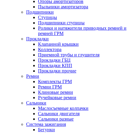
Опоры амортизаторов
Пыльники амортизатора
Подшипники
Ступицы
Подшипники ступицы
Ролики и натяжители приводных ремней и
ремней ГРМ
Прокладки
Клапанной крышки
Коллектора
Приемной трубы и глушителя
Прокладки ГБЦ
Прокладки КПП
Прокладки прочие
Ремни
Комплекты ГРМ
Ремни ГРМ
Клиновые ремни
Ручейковые ремни
Сальники
Маслосъемные колпачки
Сальники двигателя
Сальники разные
Система зажигания
Бегунки