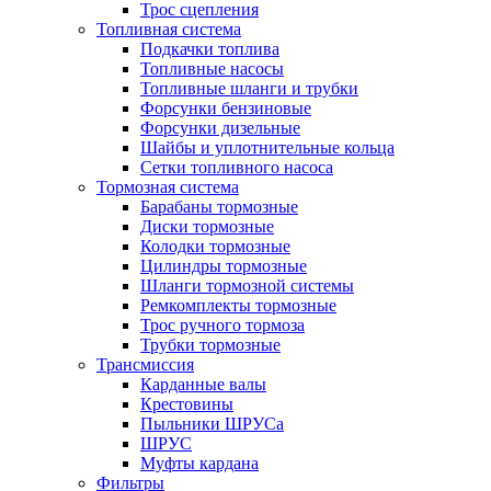
Трос сцепления
Топливная система
Подкачки топлива
Топливные насосы
Топливные шланги и трубки
Форсунки бензиновые
Форсунки дизельные
Шайбы и уплотнительные кольца
Сетки топливного насоса
Тормозная система
Барабаны тормозные
Диски тормозные
Колодки тормозные
Цилиндры тормозные
Шланги тормозной системы
Ремкомплекты тормозные
Трос ручного тормоза
Трубки тормозные
Трансмиссия
Карданные валы
Крестовины
Пыльники ШРУСа
ШРУС
Муфты кардана
Фильтры