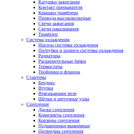
Катушки зажигания
Контакт прерывателя
Крышки трамблера
Провода высоковольтные
Свечи зажигания
Свечи накаливания
Трамблер
Система охлаждения
Насосы системы охлаждения
Патрубки и шланги системы охлаждения
Радиаторы
Расширительные бачки
Термостаты
Тройники и фланцы
Стартеры
Бендикс
Втулки
Втягивающее реле
Щетки и щеточные узлы
Сцепление
Диски сцепления
Комплекты сцепления
Корзины сцепления
Подшипники выжимные
Цилиндры сцепления