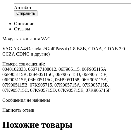
Антибот
Отправить
Описание
Отзывы
Модуль зажигания VAG
VAG A3 A4/Octavia 2/Golf Passat (1.8 BZB, CDAA, CDAB 2.0
CCZA CDNC и другие)
Номера совмещений:
0040102033, 060717108012, 06F905115, 06F905115A,
06F905115B, 06F905115C, 06F905115D, 06F905115E,
06F905115F, 06F905115G, 06H9051158, 06H905115A,
07K905115B, 07K905715, 07K905715A, 07K905715B,
07K905715C, 07K905715D, 07K905715E, 07K905715F
Сообщения не найдены
Написать отзыв
Похожие товары