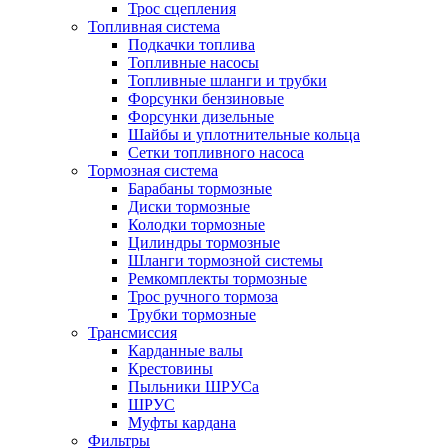
Трос сцепления
Топливная система
Подкачки топлива
Топливные насосы
Топливные шланги и трубки
Форсунки бензиновые
Форсунки дизельные
Шайбы и уплотнительные кольца
Сетки топливного насоса
Тормозная система
Барабаны тормозные
Диски тормозные
Колодки тормозные
Цилиндры тормозные
Шланги тормозной системы
Ремкомплекты тормозные
Трос ручного тормоза
Трубки тормозные
Трансмиссия
Карданные валы
Крестовины
Пыльники ШРУСа
ШРУС
Муфты кардана
Фильтры