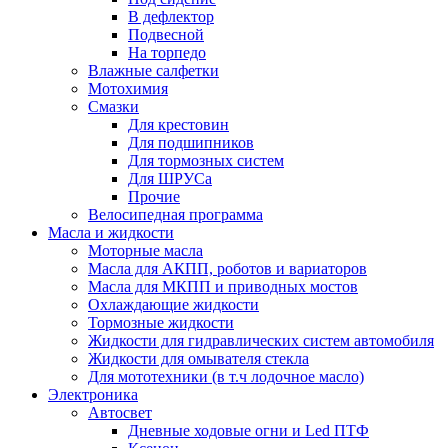
В дефлектор
Подвесной
На торпедо
Влажные салфетки
Мотохимия
Смазки
Для крестовин
Для подшипников
Для тормозных систем
Для ШРУСа
Прочие
Велосипедная программа
Масла и жидкости
Моторные масла
Масла для АКПП, роботов и вариаторов
Масла для МКПП и приводных мостов
Охлаждающие жидкости
Тормозные жидкости
Жидкости для гидравлических систем автомобиля
Жидкости для омывателя стекла
Для мототехники (в т.ч лодочное масло)
Электроника
Автосвет
Дневные ходовые огни и Led ПТФ