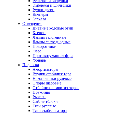
Решетки и заглушки
Эмблемы и шильдики
Ручки двери
Бамперы
Зеркала
Освещение
Дневные ходовые огни
Ксенон
Лампы галогенные
Лампы светодиодные
Поворотники
Фара
Противотуманная фара
Фонарь
Подвеска
Амортизаторы
Втулки стабилизатора
Наконечники рулевые
Опоры шаровые
Отбойники амортизаторов
Пружины
Рычаги
Сайлентблоки
Тяги рулевые
Тяги стабилизатора