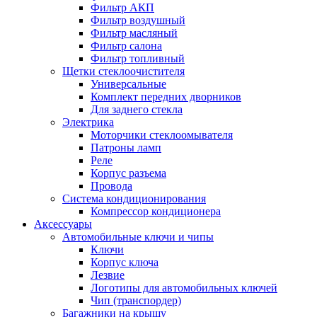
Фильтр АКП
Фильтр воздушный
Фильтр масляный
Фильтр салона
Фильтр топливный
Щетки стеклоочистителя
Универсальные
Комплект передних дворников
Для заднего стекла
Электрика
Моторчики стеклоомывателя
Патроны ламп
Реле
Корпус разъема
Провода
Система кондиционирования
Компрессор кондиционера
Аксессуары
Автомобильные ключи и чипы
Ключи
Корпус ключа
Лезвие
Логотипы для автомобильных ключей
Чип (транспордер)
Багажники на крышу