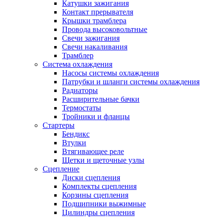
Катушки зажигания
Контакт прерывателя
Крышки трамблера
Провода высоковольтные
Свечи зажигания
Свечи накаливания
Трамблер
Система охлаждения
Насосы системы охлаждения
Патрубки и шланги системы охлаждения
Радиаторы
Расширительные бачки
Термостаты
Тройники и фланцы
Стартеры
Бендикс
Втулки
Втягивающее реле
Щетки и щеточные узлы
Сцепление
Диски сцепления
Комплекты сцепления
Корзины сцепления
Подшипники выжимные
Цилиндры сцепления