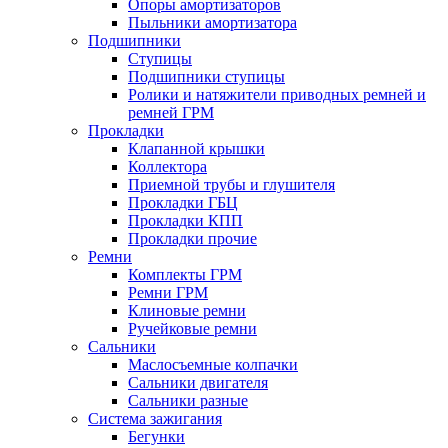
Опоры амортизаторов
Пыльники амортизатора
Подшипники
Ступицы
Подшипники ступицы
Ролики и натяжители приводных ремней и
ремней ГРМ
Прокладки
Клапанной крышки
Коллектора
Приемной трубы и глушителя
Прокладки ГБЦ
Прокладки КПП
Прокладки прочие
Ремни
Комплекты ГРМ
Ремни ГРМ
Клиновые ремни
Ручейковые ремни
Сальники
Маслосъемные колпачки
Сальники двигателя
Сальники разные
Система зажигания
Бегунки