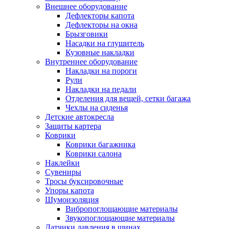
Внешнее оборудование
Дефлекторы капота
Дефлекторы на окна
Брызговики
Насадки на глушитель
Кузовные накладки
Внутреннее оборудование
Накладки на пороги
Рули
Накладки на педали
Отделения для вещей, сетки багажа
Чехлы на сиденья
Детские автокресла
Защиты картера
Коврики
Коврики багажника
Коврики салона
Наклейки
Сувениры
Тросы буксировочные
Упоры капота
Шумоизоляция
Вибропоглощающие материалы
Звукопоглощающие материалы
Датчики давления в шинах