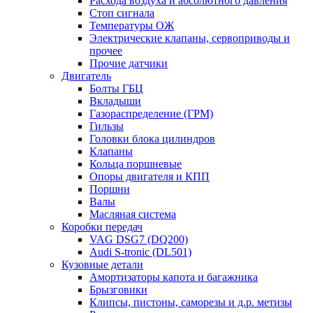
Расхода воздуха и абсолютного давления
Стоп сигнала
Температуры ОЖ
Электрические клапаны, сервоприводы и
прочее
Прочие датчики
Двигатель
Болты ГБЦ
Вкладыши
Газораспределение (ГРМ)
Гильзы
Головки блока цилиндров
Клапаны
Кольца поршневые
Опоры двигателя и КПП
Поршни
Валы
Масляная система
Коробки передач
VAG DSG7 (DQ200)
Audi S-tronic (DL501)
Кузовные детали
Амортизаторы капота и багажника
Брызговики
Клипсы, пистоны, саморезы и д.р. метизы