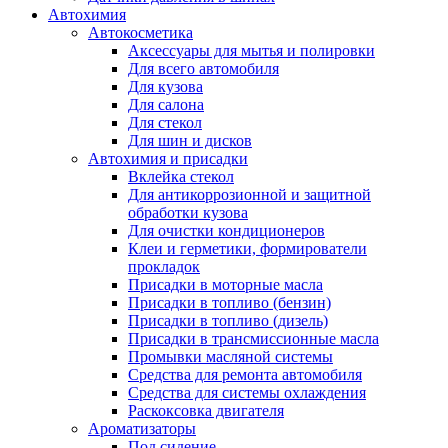
Автохимия
Автокосметика
Аксессуары для мытья и полировки
Для всего автомобиля
Для кузова
Для салона
Для стекол
Для шин и дисков
Автохимия и присадки
Вклейка стекол
Для антикоррозионной и защитной
обработки кузова
Для очистки кондиционеров
Клеи и герметики, формирователи
прокладок
Присадки в моторные масла
Присадки в топливо (бензин)
Присадки в топливо (дизель)
Присадки в трансмиссионные масла
Промывки масляной системы
Средства для ремонта автомобиля
Средства для системы охлаждения
Раскоксовка двигателя
Ароматизаторы
Под сидение