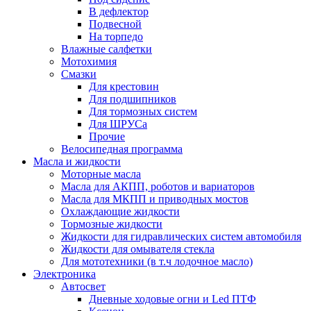
В дефлектор
Подвесной
На торпедо
Влажные салфетки
Мотохимия
Смазки
Для крестовин
Для подшипников
Для тормозных систем
Для ШРУСа
Прочие
Велосипедная программа
Масла и жидкости
Моторные масла
Масла для АКПП, роботов и вариаторов
Масла для МКПП и приводных мостов
Охлаждающие жидкости
Тормозные жидкости
Жидкости для гидравлических систем автомобиля
Жидкости для омывателя стекла
Для мототехники (в т.ч лодочное масло)
Электроника
Автосвет
Дневные ходовые огни и Led ПТФ