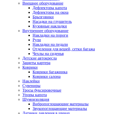
Внешнее оборудование
Дефлекторы капота
Дефлекторы на окна
Брызговики
Насадки на глушитель
Кузовные накладки
Внутреннее оборудование
Накладки на пороги
Рули
Накладки на педали
Отделения для вещей, сетки багажа
Чехлы на сиденья
Детские автокресла
Защиты картера
Коврики
Коврики багажника
Коврики салона
Наклейки
Сувениры
Тросы буксировочные
Упоры капота
Шумоизоляция
Вибропоглощающие материалы
Звукопоглощающие материалы
Датчики давления в шинах