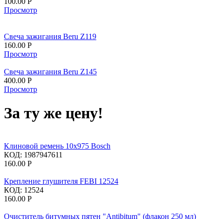
100.00
Р
Просмотр
Свеча зажигания Beru Z119
160.00
Р
Просмотр
Свеча зажигания Beru Z145
400.00
Р
Просмотр
За ту же цену!
Клиновой ремень 10x975 Bosch
КОД:
1987947611
160.00
Р
Крепление глушителя FEBI 12524
КОД:
12524
160.00
Р
Очиститель битумных пятен "Antibitum" (флакон 250 мл)