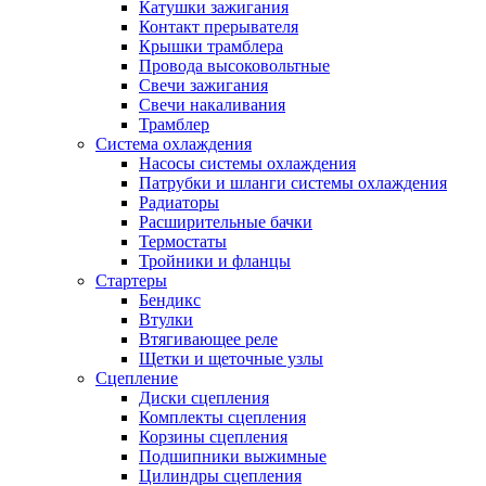
Катушки зажигания
Контакт прерывателя
Крышки трамблера
Провода высоковольтные
Свечи зажигания
Свечи накаливания
Трамблер
Система охлаждения
Насосы системы охлаждения
Патрубки и шланги системы охлаждения
Радиаторы
Расширительные бачки
Термостаты
Тройники и фланцы
Стартеры
Бендикс
Втулки
Втягивающее реле
Щетки и щеточные узлы
Сцепление
Диски сцепления
Комплекты сцепления
Корзины сцепления
Подшипники выжимные
Цилиндры сцепления