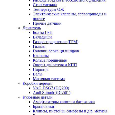
Расхода воздуха и абсолютного давления
Стоп сигнала
Температуры ОЖ
Электрические клапаны, сервоприводы и
прочее
Прочие датчики
Двигатель
Болты ГБЦ
Вкладыши
Газораспределение (ГРМ)
Гильзы
Головки блока цилиндров
Клапаны
Кольца поршневые
Опоры двигателя и КПП
Поршни
Валы
Масляная система
Коробки передач
VAG DSG7 (DQ200)
Audi S-tronic (DL501)
Кузовные детали
Амортизаторы капота и багажника
Брызговики
Клипсы, пистоны, саморезы и д.р. метизы