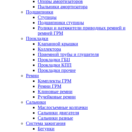
Опоры амортизаторов
Пыльники амортизатора
Подшипники
Ступицы
Подшипники ступицы
Ролики и натяжители приводных ремней и
ремней ГРМ
Прокладки
Клапанной крышки
Коллектора
Приемной трубы и глушителя
Прокладки ГБЦ
Прокладки КПП
Прокладки прочие
Ремни
Комплекты ГРМ
Ремни ГРМ
Клиновые ремни
Ручейковые ремни
Сальники
Маслосъемные колпачки
Сальники двигателя
Сальники разные
Система зажигания
Бегунки