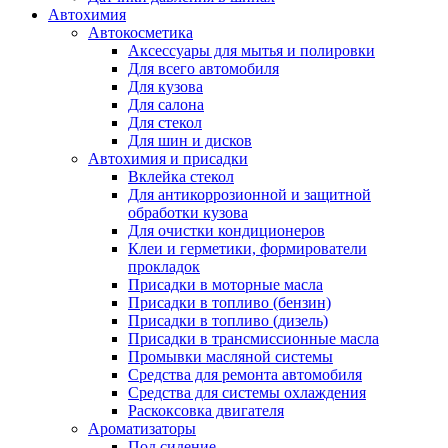
Автохимия
Автокосметика
Аксессуары для мытья и полировки
Для всего автомобиля
Для кузова
Для салона
Для стекол
Для шин и дисков
Автохимия и присадки
Вклейка стекол
Для антикоррозионной и защитной
обработки кузова
Для очистки кондиционеров
Клеи и герметики, формирователи
прокладок
Присадки в моторные масла
Присадки в топливо (бензин)
Присадки в топливо (дизель)
Присадки в трансмиссионные масла
Промывки масляной системы
Средства для ремонта автомобиля
Средства для системы охлаждения
Раскоксовка двигателя
Ароматизаторы
Под сидение