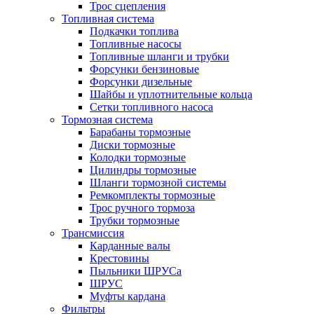
Трос сцепления
Топливная система
Подкачки топлива
Топливные насосы
Топливные шланги и трубки
Форсунки бензиновые
Форсунки дизельные
Шайбы и уплотнительные кольца
Сетки топливного насоса
Тормозная система
Барабаны тормозные
Диски тормозные
Колодки тормозные
Цилиндры тормозные
Шланги тормозной системы
Ремкомплекты тормозные
Трос ручного тормоза
Трубки тормозные
Трансмиссия
Карданные валы
Крестовины
Пыльники ШРУСа
ШРУС
Муфты кардана
Фильтры