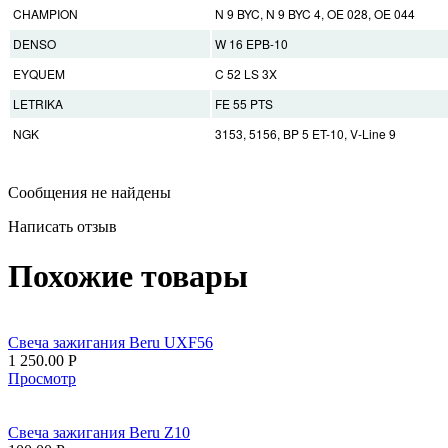
CHAMPION
N 9 BYC, N 9 BYC 4, OE 028, OE 044
DENSO
W 16 EPB-10
EYQUEM
C 52 LS 3X
LETRIKA
FE 55 PTS
NGK
3153, 5156, BP 5 ET-10, V-Line 9
Сообщения не найдены
Написать отзыв
Похожие товары
Свеча зажигания Beru UXF56
1 250.00
Р
Просмотр
Свеча зажигания Beru Z10