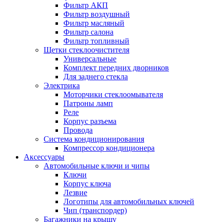
Фильтр АКП
Фильтр воздушный
Фильтр масляный
Фильтр салона
Фильтр топливный
Щетки стеклоочистителя
Универсальные
Комплект передних дворников
Для заднего стекла
Электрика
Моторчики стеклоомывателя
Патроны ламп
Реле
Корпус разъема
Провода
Система кондиционирования
Компрессор кондиционера
Аксессуары
Автомобильные ключи и чипы
Ключи
Корпус ключа
Лезвие
Логотипы для автомобильных ключей
Чип (транспордер)
Багажники на крышу