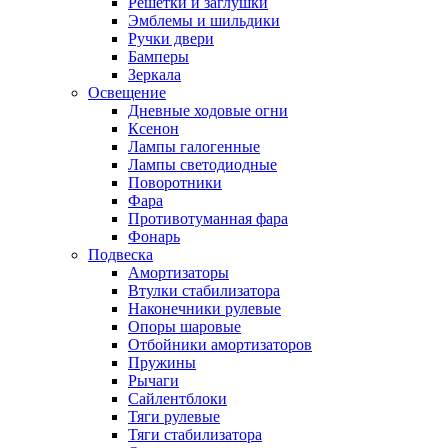
Решетки и заглушки
Эмблемы и шильдики
Ручки двери
Бамперы
Зеркала
Освещение
Дневные ходовые огни
Ксенон
Лампы галогенные
Лампы светодиодные
Поворотники
Фара
Противотуманная фара
Фонарь
Подвеска
Амортизаторы
Втулки стабилизатора
Наконечники рулевые
Опоры шаровые
Отбойники амортизаторов
Пружины
Рычаги
Сайлентблоки
Тяги рулевые
Тяги стабилизатора