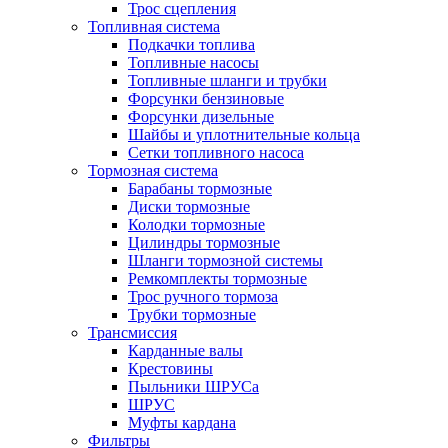
Трос сцепления
Топливная система
Подкачки топлива
Топливные насосы
Топливные шланги и трубки
Форсунки бензиновые
Форсунки дизельные
Шайбы и уплотнительные кольца
Сетки топливного насоса
Тормозная система
Барабаны тормозные
Диски тормозные
Колодки тормозные
Цилиндры тормозные
Шланги тормозной системы
Ремкомплекты тормозные
Трос ручного тормоза
Трубки тормозные
Трансмиссия
Карданные валы
Крестовины
Пыльники ШРУСа
ШРУС
Муфты кардана
Фильтры