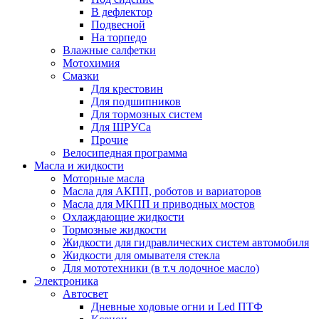
В дефлектор
Подвесной
На торпедо
Влажные салфетки
Мотохимия
Смазки
Для крестовин
Для подшипников
Для тормозных систем
Для ШРУСа
Прочие
Велосипедная программа
Масла и жидкости
Моторные масла
Масла для АКПП, роботов и вариаторов
Масла для МКПП и приводных мостов
Охлаждающие жидкости
Тормозные жидкости
Жидкости для гидравлических систем автомобиля
Жидкости для омывателя стекла
Для мототехники (в т.ч лодочное масло)
Электроника
Автосвет
Дневные ходовые огни и Led ПТФ