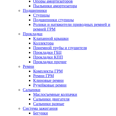
Опоры амортизаторов
Пыльники амортизатора
Подшипники
Ступицы
Подшипники ступицы
Ролики и натяжители приводных ремней и
ремней ГРМ
Прокладки
Клапанной крышки
Коллектора
Приемной трубы и глушителя
Прокладки ГБЦ
Прокладки КПП
Прокладки прочие
Ремни
Комплекты ГРМ
Ремни ГРМ
Клиновые ремни
Ручейковые ремни
Сальники
Маслосъемные колпачки
Сальники двигателя
Сальники разные
Система зажигания
Бегунки