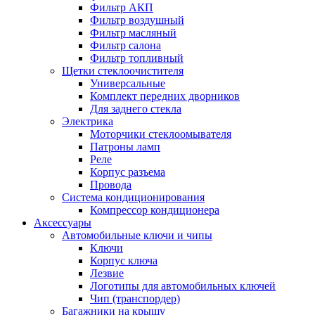
Фильтр АКП
Фильтр воздушный
Фильтр масляный
Фильтр салона
Фильтр топливный
Щетки стеклоочистителя
Универсальные
Комплект передних дворников
Для заднего стекла
Электрика
Моторчики стеклоомывателя
Патроны ламп
Реле
Корпус разъема
Провода
Система кондиционирования
Компрессор кондиционера
Аксессуары
Автомобильные ключи и чипы
Ключи
Корпус ключа
Лезвие
Логотипы для автомобильных ключей
Чип (транспордер)
Багажники на крышу