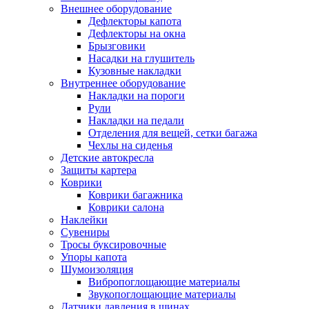
Внешнее оборудование
Дефлекторы капота
Дефлекторы на окна
Брызговики
Насадки на глушитель
Кузовные накладки
Внутреннее оборудование
Накладки на пороги
Рули
Накладки на педали
Отделения для вещей, сетки багажа
Чехлы на сиденья
Детские автокресла
Защиты картера
Коврики
Коврики багажника
Коврики салона
Наклейки
Сувениры
Тросы буксировочные
Упоры капота
Шумоизоляция
Вибропоглощающие материалы
Звукопоглощающие материалы
Датчики давления в шинах