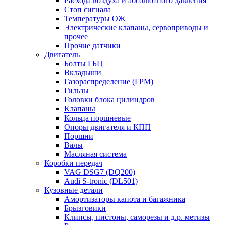
Расхода воздуха и абсолютного давления
Стоп сигнала
Температуры ОЖ
Электрические клапаны, сервоприводы и
прочее
Прочие датчики
Двигатель
Болты ГБЦ
Вкладыши
Газораспределение (ГРМ)
Гильзы
Головки блока цилиндров
Клапаны
Кольца поршневые
Опоры двигателя и КПП
Поршни
Валы
Масляная система
Коробки передач
VAG DSG7 (DQ200)
Audi S-tronic (DL501)
Кузовные детали
Амортизаторы капота и багажника
Брызговики
Клипсы, пистоны, саморезы и д.р. метизы