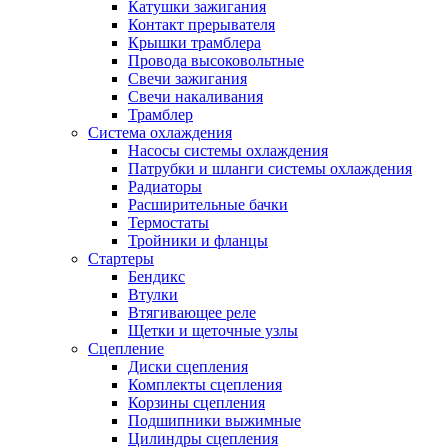
Катушки зажигания
Контакт прерывателя
Крышки трамблера
Провода высоковольтные
Свечи зажигания
Свечи накаливания
Трамблер
Система охлаждения
Насосы системы охлаждения
Патрубки и шланги системы охлаждения
Радиаторы
Расширительные бачки
Термостаты
Тройники и фланцы
Стартеры
Бендикс
Втулки
Втягивающее реле
Щетки и щеточные узлы
Сцепление
Диски сцепления
Комплекты сцепления
Корзины сцепления
Подшипники выжимные
Цилиндры сцепления