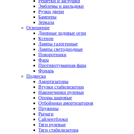
Решетки и заглушки
Эмблемы и шильдики
Ручки двери
Бамперы
Зеркала
Освещение
Дневные ходовые огни
Ксенон
Лампы галогенные
Лампы светодиодные
Поворотники
Фара
Противотуманная фара
Фонарь
Подвеска
Амортизаторы
Втулки стабилизатора
Наконечники рулевые
Опоры шаровые
Отбойники амортизаторов
Пружины
Рычаги
Сайлентблоки
Тяги рулевые
Тяги стабилизатора