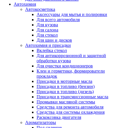
Автохимия
Автокосметика
Аксессуары для мытья и полировки
Для всего автомобиля
Для кузова
Для салона
Для стекол
Для шин и дисков
Автохимия и присадки
Вклейка стекол
Для антикоррозионной и защитной
обработки кузова
Для очистки кондиционеров
Клеи и герметики, формирователи
прокладок
Присадки в моторные масла
Присадки в топливо (бензин)
Присадки в топливо (дизель)
Присадки в трансмиссионные масла
Промывки масляной системы
Средства для ремонта автомобиля
Средства для системы охлаждения
Раскоксовка двигателя
Ароматизаторы
Под сидение