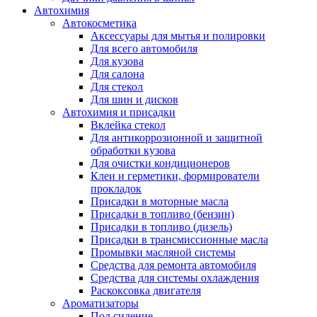
Автохимия
Автокосметика
Аксессуары для мытья и полировки
Для всего автомобиля
Для кузова
Для салона
Для стекол
Для шин и дисков
Автохимия и присадки
Вклейка стекол
Для антикоррозионной и защитной
обработки кузова
Для очистки кондиционеров
Клеи и герметики, формирователи
прокладок
Присадки в моторные масла
Присадки в топливо (бензин)
Присадки в топливо (дизель)
Присадки в трансмиссионные масла
Промывки масляной системы
Средства для ремонта автомобиля
Средства для системы охлаждения
Раскоксовка двигателя
Ароматизаторы
Под сидение