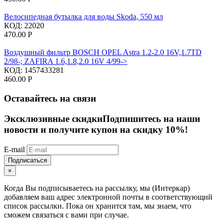
Велосипедная бутылка для воды Skoda, 550 мл
КОД:
22020
470.00
Р
Воздушный фильтр BOSCH OPEL Astra 1.2-2.0 16V,1.7TD
2/98-; ZAFIRA 1.6,1.8,2.0 16V 4/99->
КОД:
1457433281
460.00
Р
Оставайтесь на связи
Эксклюзивные скидки
Подпишитесь на наши
новости и получите купон на скидку 10%!
E-mail
Подписаться
×
Когда Вы подписываетесь на рассылку, мы (Интеркар)
добавляем ваш адрес электронной почты в соответствующий
список рассылки. Пока он хранится там, мы знаем, что
сможем связаться с вами при случае.