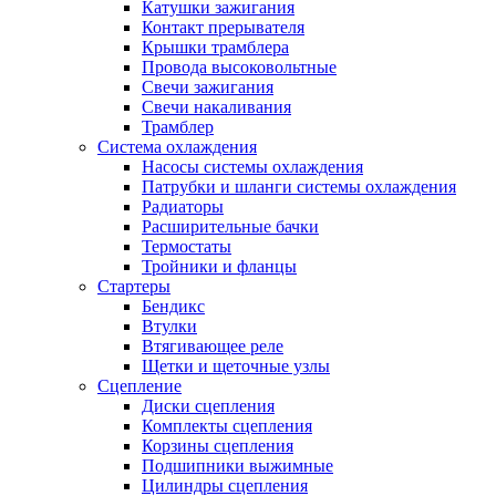
Катушки зажигания
Контакт прерывателя
Крышки трамблера
Провода высоковольтные
Свечи зажигания
Свечи накаливания
Трамблер
Система охлаждения
Насосы системы охлаждения
Патрубки и шланги системы охлаждения
Радиаторы
Расширительные бачки
Термостаты
Тройники и фланцы
Стартеры
Бендикс
Втулки
Втягивающее реле
Щетки и щеточные узлы
Сцепление
Диски сцепления
Комплекты сцепления
Корзины сцепления
Подшипники выжимные
Цилиндры сцепления