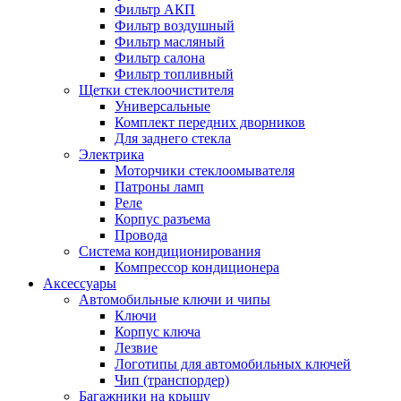
Фильтр АКП
Фильтр воздушный
Фильтр масляный
Фильтр салона
Фильтр топливный
Щетки стеклоочистителя
Универсальные
Комплект передних дворников
Для заднего стекла
Электрика
Моторчики стеклоомывателя
Патроны ламп
Реле
Корпус разъема
Провода
Система кондиционирования
Компрессор кондиционера
Аксессуары
Автомобильные ключи и чипы
Ключи
Корпус ключа
Лезвие
Логотипы для автомобильных ключей
Чип (транспордер)
Багажники на крышу