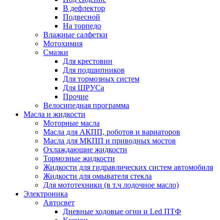
В дефлектор
Подвесной
На торпедо
Влажные салфетки
Мотохимия
Смазки
Для крестовин
Для подшипников
Для тормозных систем
Для ШРУСа
Прочие
Велосипедная программа
Масла и жидкости
Моторные масла
Масла для АКПП, роботов и вариаторов
Масла для МКПП и приводных мостов
Охлаждающие жидкости
Тормозные жидкости
Жидкости для гидравлических систем автомобиля
Жидкости для омывателя стекла
Для мототехники (в т.ч лодочное масло)
Электроника
Автосвет
Дневные ходовые огни и Led ПТФ