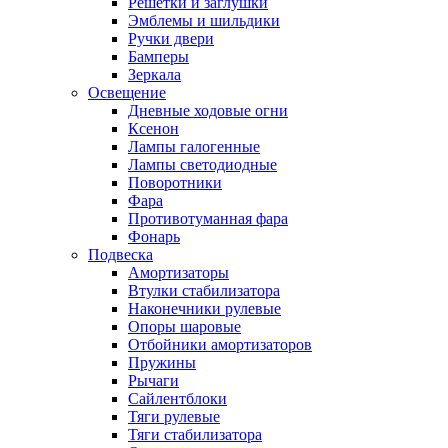
Решетки и заглушки
Эмблемы и шильдики
Ручки двери
Бамперы
Зеркала
Освещение
Дневные ходовые огни
Ксенон
Лампы галогенные
Лампы светодиодные
Поворотники
Фара
Противотуманная фара
Фонарь
Подвеска
Амортизаторы
Втулки стабилизатора
Наконечники рулевые
Опоры шаровые
Отбойники амортизаторов
Пружины
Рычаги
Сайлентблоки
Тяги рулевые
Тяги стабилизатора