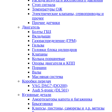
Расхода воздуха и абсолютного давления
Стоп сигнала
Температуры ОЖ
Электрические клапаны, сервоприводы и
прочее
Прочие датчики
Двигатель
Болты ГБЦ
Вкладыши
Газораспределение (ГРМ)
Гильзы
Головки блока цилиндров
Клапаны
Кольца поршневые
Опоры двигателя и КПП
Поршни
Валы
Масляная система
Коробки передач
VAG DSG7 (DQ200)
Audi S-tronic (DL501)
Кузовные детали
Амортизаторы капота и багажника
Брызговики
Клипсы, пистоны, саморезы и д.р. метизы