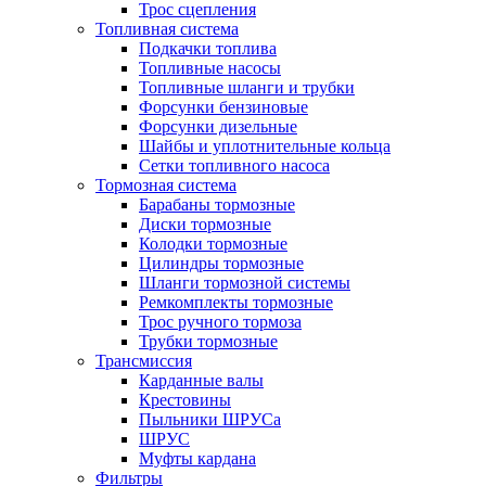
Трос сцепления
Топливная система
Подкачки топлива
Топливные насосы
Топливные шланги и трубки
Форсунки бензиновые
Форсунки дизельные
Шайбы и уплотнительные кольца
Сетки топливного насоса
Тормозная система
Барабаны тормозные
Диски тормозные
Колодки тормозные
Цилиндры тормозные
Шланги тормозной системы
Ремкомплекты тормозные
Трос ручного тормоза
Трубки тормозные
Трансмиссия
Карданные валы
Крестовины
Пыльники ШРУСа
ШРУС
Муфты кардана
Фильтры