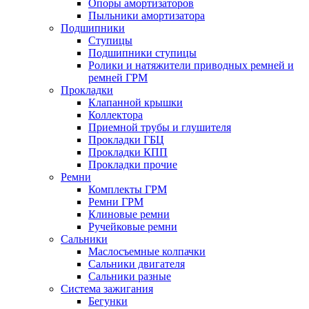
Опоры амортизаторов
Пыльники амортизатора
Подшипники
Ступицы
Подшипники ступицы
Ролики и натяжители приводных ремней и
ремней ГРМ
Прокладки
Клапанной крышки
Коллектора
Приемной трубы и глушителя
Прокладки ГБЦ
Прокладки КПП
Прокладки прочие
Ремни
Комплекты ГРМ
Ремни ГРМ
Клиновые ремни
Ручейковые ремни
Сальники
Маслосъемные колпачки
Сальники двигателя
Сальники разные
Система зажигания
Бегунки