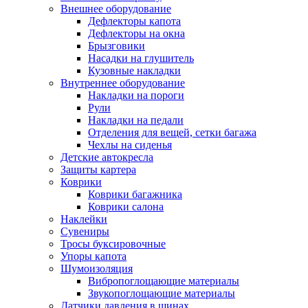
Внешнее оборудование
Дефлекторы капота
Дефлекторы на окна
Брызговики
Насадки на глушитель
Кузовные накладки
Внутреннее оборудование
Накладки на пороги
Рули
Накладки на педали
Отделения для вещей, сетки багажа
Чехлы на сиденья
Детские автокресла
Защиты картера
Коврики
Коврики багажника
Коврики салона
Наклейки
Сувениры
Тросы буксировочные
Упоры капота
Шумоизоляция
Вибропоглощающие материалы
Звукопоглощающие материалы
Датчики давления в шинах