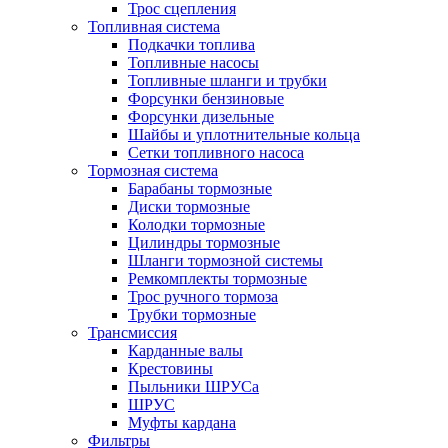
Трос сцепления
Топливная система
Подкачки топлива
Топливные насосы
Топливные шланги и трубки
Форсунки бензиновые
Форсунки дизельные
Шайбы и уплотнительные кольца
Сетки топливного насоса
Тормозная система
Барабаны тормозные
Диски тормозные
Колодки тормозные
Цилиндры тормозные
Шланги тормозной системы
Ремкомплекты тормозные
Трос ручного тормоза
Трубки тормозные
Трансмиссия
Карданные валы
Крестовины
Пыльники ШРУСа
ШРУС
Муфты кардана
Фильтры