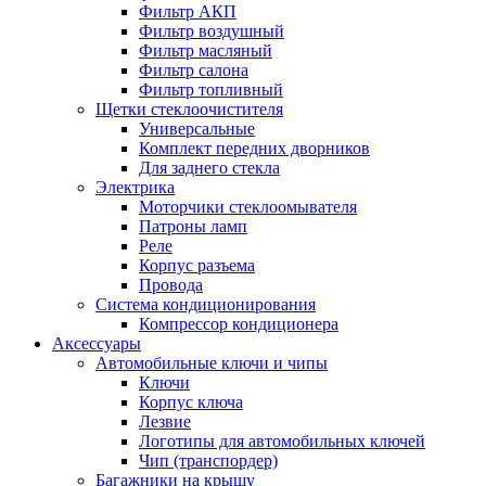
Фильтр АКП
Фильтр воздушный
Фильтр масляный
Фильтр салона
Фильтр топливный
Щетки стеклоочистителя
Универсальные
Комплект передних дворников
Для заднего стекла
Электрика
Моторчики стеклоомывателя
Патроны ламп
Реле
Корпус разъема
Провода
Система кондиционирования
Компрессор кондиционера
Аксессуары
Автомобильные ключи и чипы
Ключи
Корпус ключа
Лезвие
Логотипы для автомобильных ключей
Чип (транспордер)
Багажники на крышу