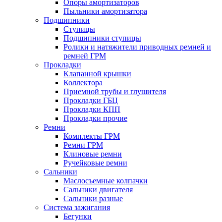
Опоры амортизаторов
Пыльники амортизатора
Подшипники
Ступицы
Подшипники ступицы
Ролики и натяжители приводных ремней и
ремней ГРМ
Прокладки
Клапанной крышки
Коллектора
Приемной трубы и глушителя
Прокладки ГБЦ
Прокладки КПП
Прокладки прочие
Ремни
Комплекты ГРМ
Ремни ГРМ
Клиновые ремни
Ручейковые ремни
Сальники
Маслосъемные колпачки
Сальники двигателя
Сальники разные
Система зажигания
Бегунки