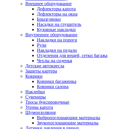
Внешнее оборудование
Дефлекторы капота
Дефлекторы на окна
Брызговики
Насадки на глушитель
Кузовные накладки
Внутреннее оборудование
Накладки на пороги
Рули
Накладки на педали
Отделения для вещей, сетки багажа
Чехлы на сиденья
Детские автокресла
Защиты картера
Коврики
Коврики багажника
Коврики салона
Наклейки
Сувениры
Тросы буксировочные
Упоры капота
Шумоизоляция
Вибропоглощающие материалы
Звукопоглощающие материалы
Датчики давления в шинах