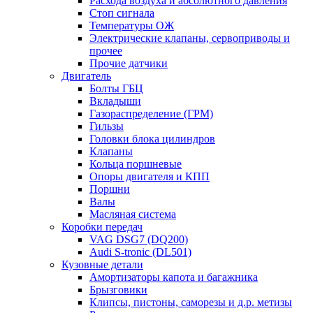
Расхода воздуха и абсолютного давления
Стоп сигнала
Температуры ОЖ
Электрические клапаны, сервоприводы и
прочее
Прочие датчики
Двигатель
Болты ГБЦ
Вкладыши
Газораспределение (ГРМ)
Гильзы
Головки блока цилиндров
Клапаны
Кольца поршневые
Опоры двигателя и КПП
Поршни
Валы
Масляная система
Коробки передач
VAG DSG7 (DQ200)
Audi S-tronic (DL501)
Кузовные детали
Амортизаторы капота и багажника
Брызговики
Клипсы, пистоны, саморезы и д.р. метизы