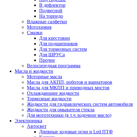
В дефлектор
Подвесной
На торпедо
Влажные салфетки
Мотохимия
Смазки
Для крестовин
Для подшипников
Для тормозных систем
Для ШРУСа
Прочие
Велосипедная программа
Масла и жидкости
Моторные масла
Масла для АКПП, роботов и вариаторов
Масла для МКПП и приводных мостов
Охлаждающие жидкости
Тормозные жидкости
Жидкости для гидравлических систем автомобиля
Жидкости для омывателя стекла
Для мототехники (в т.ч лодочное масло)
Электроника
Автосвет
Дневные ходовые огни и Led ПТФ