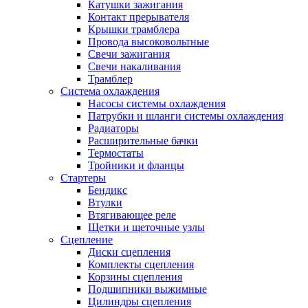
Катушки зажигания
Контакт прерывателя
Крышки трамблера
Провода высоковольтные
Свечи зажигания
Свечи накаливания
Трамблер
Система охлаждения
Насосы системы охлаждения
Патрубки и шланги системы охлаждения
Радиаторы
Расширительные бачки
Термостаты
Тройники и фланцы
Стартеры
Бендикс
Втулки
Втягивающее реле
Щетки и щеточные узлы
Сцепление
Диски сцепления
Комплекты сцепления
Корзины сцепления
Подшипники выжимные
Цилиндры сцепления