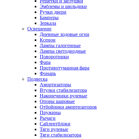
Решетки и заглушки
Эмблемы и шильдики
Ручки двери
Бамперы
Зеркала
Освещение
Дневные ходовые огни
Ксенон
Лампы галогенные
Лампы светодиодные
Поворотники
Фара
Противотуманная фара
Фонарь
Подвеска
Амортизаторы
Втулки стабилизатора
Наконечники рулевые
Опоры шаровые
Отбойники амортизаторов
Пружины
Рычаги
Сайлентблоки
Тяги рулевые
Тяги стабилизатора