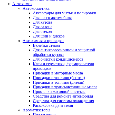
Автохимия
Автокосметика
Аксессуары для мытья и полировки
Для всего автомобиля
Для кузова
Для салона
Для стекол
Для шин и дисков
Автохимия и присадки
Вклейка стекол
Для антикоррозионной и защитной
обработки кузова
Для очистки кондиционеров
Клеи и герметики, формирователи
прокладок
Присадки в моторные масла
Присадки в топливо (бензин)
Присадки в топливо (дизель)
Присадки в трансмиссионные масла
Промывки масляной системы
Средства для ремонта автомобиля
Средства для системы охлаждения
Раскоксовка двигателя
Ароматизаторы
Под сидение