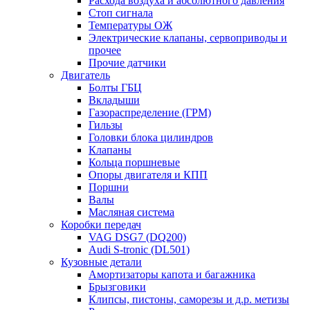
Расхода воздуха и абсолютного давления
Стоп сигнала
Температуры ОЖ
Электрические клапаны, сервоприводы и
прочее
Прочие датчики
Двигатель
Болты ГБЦ
Вкладыши
Газораспределение (ГРМ)
Гильзы
Головки блока цилиндров
Клапаны
Кольца поршневые
Опоры двигателя и КПП
Поршни
Валы
Масляная система
Коробки передач
VAG DSG7 (DQ200)
Audi S-tronic (DL501)
Кузовные детали
Амортизаторы капота и багажника
Брызговики
Клипсы, пистоны, саморезы и д.р. метизы