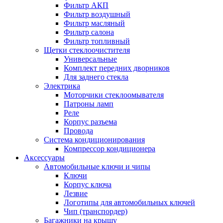
Фильтр АКП
Фильтр воздушный
Фильтр масляный
Фильтр салона
Фильтр топливный
Щетки стеклоочистителя
Универсальные
Комплект передних дворников
Для заднего стекла
Электрика
Моторчики стеклоомывателя
Патроны ламп
Реле
Корпус разъема
Провода
Система кондиционирования
Компрессор кондиционера
Аксессуары
Автомобильные ключи и чипы
Ключи
Корпус ключа
Лезвие
Логотипы для автомобильных ключей
Чип (транспордер)
Багажники на крышу