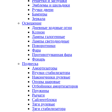
Решетки и заглушки
Эмблемы и шильдики
Ручки двери
Бамперы
Зеркала
Освещение
Дневные ходовые огни
Ксенон
Лампы галогенные
Лампы светодиодные
Поворотники
Фара
Противотуманная фара
Фонарь
Подвеска
Амортизаторы
Втулки стабилизатора
Наконечники рулевые
Опоры шаровые
Отбойники амортизаторов
Пружины
Рычаги
Сайлентблоки
Тяги рулевые
Тяги стабилизатора