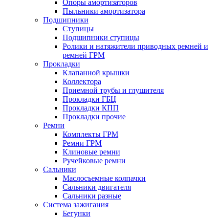
Опоры амортизаторов
Пыльники амортизатора
Подшипники
Ступицы
Подшипники ступицы
Ролики и натяжители приводных ремней и
ремней ГРМ
Прокладки
Клапанной крышки
Коллектора
Приемной трубы и глушителя
Прокладки ГБЦ
Прокладки КПП
Прокладки прочие
Ремни
Комплекты ГРМ
Ремни ГРМ
Клиновые ремни
Ручейковые ремни
Сальники
Маслосъемные колпачки
Сальники двигателя
Сальники разные
Система зажигания
Бегунки