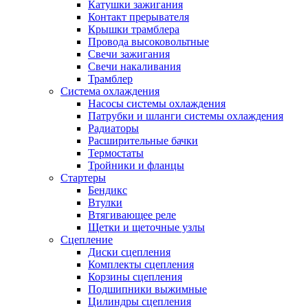
Катушки зажигания
Контакт прерывателя
Крышки трамблера
Провода высоковольтные
Свечи зажигания
Свечи накаливания
Трамблер
Система охлаждения
Насосы системы охлаждения
Патрубки и шланги системы охлаждения
Радиаторы
Расширительные бачки
Термостаты
Тройники и фланцы
Стартеры
Бендикс
Втулки
Втягивающее реле
Щетки и щеточные узлы
Сцепление
Диски сцепления
Комплекты сцепления
Корзины сцепления
Подшипники выжимные
Цилиндры сцепления