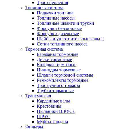
Трос сцепления
Топливная система
Подкачки топлива
Топливные насосы
Топливные шланги и трубки
Форсунки бензиновые
Форсунки дизельные
Шайбы и уплотнительные кольца
Сетки топливного насоса
Тормозная система
Барабаны тормозные
Диски тормозные
Колодки тормозные
Цилиндры тормозные
Шланги тормозной системы
Ремкомплекты тормозные
Трос ручного тормоза
Трубки тормозные
Трансмиссия
Карданные валы
Крестовины
Пыльники ШРУСа
ШРУС
Муфты кардана
Фильтры