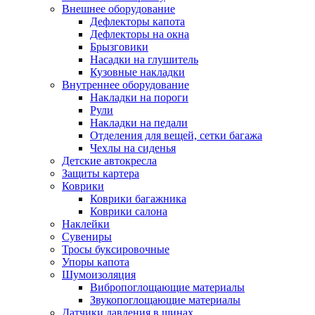
Внешнее оборудование
Дефлекторы капота
Дефлекторы на окна
Брызговики
Насадки на глушитель
Кузовные накладки
Внутреннее оборудование
Накладки на пороги
Рули
Накладки на педали
Отделения для вещей, сетки багажа
Чехлы на сиденья
Детские автокресла
Защиты картера
Коврики
Коврики багажника
Коврики салона
Наклейки
Сувениры
Тросы буксировочные
Упоры капота
Шумоизоляция
Вибропоглощающие материалы
Звукопоглощающие материалы
Датчики давления в шинах