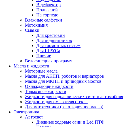
В дефлектор
Подвесной
На торпедо
Влажные салфетки
Мотохимия
Смазки
Для крестовин
Для подшипников
Для тормозных систем
Для ШРУСа
Прочие
Велосипедная программа
Масла и жидкости
Моторные масла
Масла для АКПП, роботов и вариаторов
Масла для МКПП и приводных мостов
Охлаждающие жидкости
Тормозные жидкости
Жидкости для гидравлических систем автомобиля
Жидкости для омывателя стекла
Для мототехники (в т.ч лодочное масло)
Электроника
Автосвет
Дневные ходовые огни и Led ПТФ