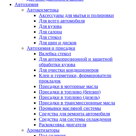
Автохимия
Автокосметика
Аксессуары для мытья и полировки
Для всего автомобиля
Для кузова
Для салона
Для стекол
Для шин и дисков
Автохимия и присадки
Вклейка стекол
Для антикоррозионной и защитной
обработки кузова
Для очистки кондиционеров
Клеи и герметики, формирователи
прокладок
Присадки в моторные масла
Присадки в топливо (бензин)
Присадки в топливо (дизель)
Присадки в трансмиссионные масла
Промывки масляной системы
Средства для ремонта автомобиля
Средства для системы охлаждения
Раскоксовка двигателя
Ароматизаторы
Под сидение