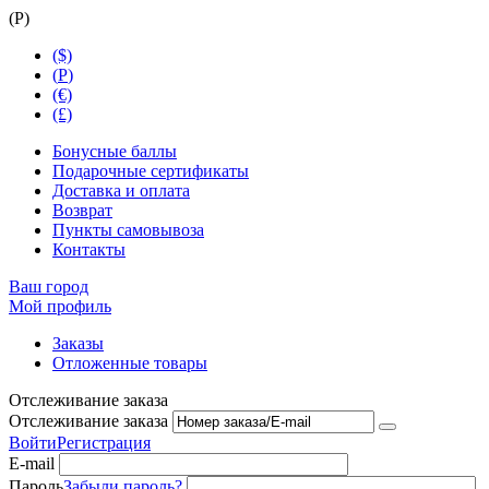
(
Р
)
($)
(
Р
)
(€)
(£)
Бонусные баллы
Подарочные сертификаты
Доставка и оплата
Возврат
Пункты самовывоза
Контакты
Ваш город
Мой профиль
Заказы
Отложенные товары
Отслеживание заказа
Отслеживание заказа
Войти
Регистрация
E-mail
Пароль
Забыли пароль?