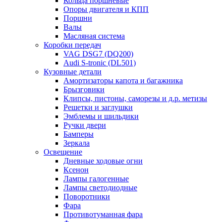
Кольца поршневые
Опоры двигателя и КПП
Поршни
Валы
Масляная система
Коробки передач
VAG DSG7 (DQ200)
Audi S-tronic (DL501)
Кузовные детали
Амортизаторы капота и багажника
Брызговики
Клипсы, пистоны, саморезы и д.р. метизы
Решетки и заглушки
Эмблемы и шильдики
Ручки двери
Бамперы
Зеркала
Освещение
Дневные ходовые огни
Ксенон
Лампы галогенные
Лампы светодиодные
Поворотники
Фара
Противотуманная фара