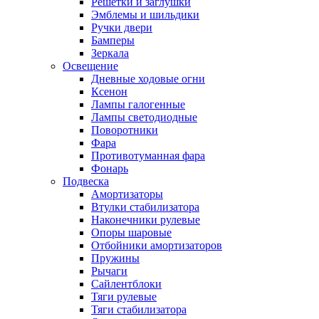
Решетки и заглушки
Эмблемы и шильдики
Ручки двери
Бамперы
Зеркала
Освещение
Дневные ходовые огни
Ксенон
Лампы галогенные
Лампы светодиодные
Поворотники
Фара
Противотуманная фара
Фонарь
Подвеска
Амортизаторы
Втулки стабилизатора
Наконечники рулевые
Опоры шаровые
Отбойники амортизаторов
Пружины
Рычаги
Сайлентблоки
Тяги рулевые
Тяги стабилизатора