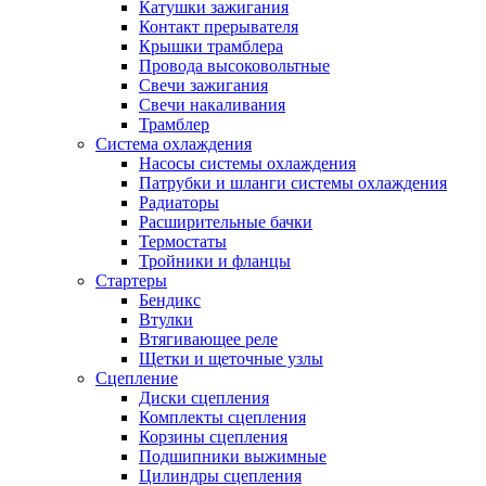
Катушки зажигания
Контакт прерывателя
Крышки трамблера
Провода высоковольтные
Свечи зажигания
Свечи накаливания
Трамблер
Система охлаждения
Насосы системы охлаждения
Патрубки и шланги системы охлаждения
Радиаторы
Расширительные бачки
Термостаты
Тройники и фланцы
Стартеры
Бендикс
Втулки
Втягивающее реле
Щетки и щеточные узлы
Сцепление
Диски сцепления
Комплекты сцепления
Корзины сцепления
Подшипники выжимные
Цилиндры сцепления