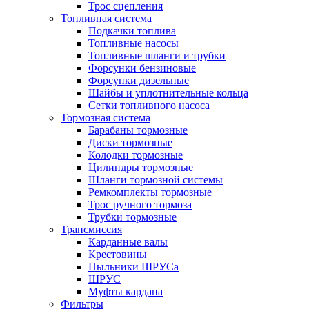
Трос сцепления
Топливная система
Подкачки топлива
Топливные насосы
Топливные шланги и трубки
Форсунки бензиновые
Форсунки дизельные
Шайбы и уплотнительные кольца
Сетки топливного насоса
Тормозная система
Барабаны тормозные
Диски тормозные
Колодки тормозные
Цилиндры тормозные
Шланги тормозной системы
Ремкомплекты тормозные
Трос ручного тормоза
Трубки тормозные
Трансмиссия
Карданные валы
Крестовины
Пыльники ШРУСа
ШРУС
Муфты кардана
Фильтры