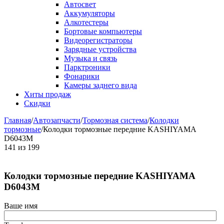
Автосвет
Аккумуляторы
Алкотестеры
Бортовые компьютеры
Видеорегистраторы
Зарядные устройства
Музыка и связь
Парктроники
Фонарики
Камеры заднего вида
Хиты продаж
Скидки
Главная
/
Автозапчасти
/
Тормозная система
/
Колодки
тормозные
/
Колодки тормозные передние KASHIYAMA
D6043M
141
из
199
Колодки тормозные передние KASHIYAMA
D6043M
Ваше имя