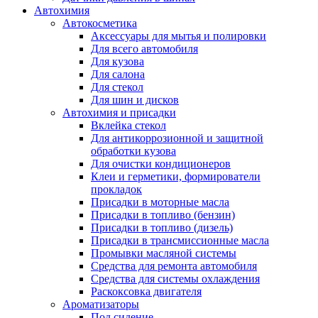
Автохимия
Автокосметика
Аксессуары для мытья и полировки
Для всего автомобиля
Для кузова
Для салона
Для стекол
Для шин и дисков
Автохимия и присадки
Вклейка стекол
Для антикоррозионной и защитной
обработки кузова
Для очистки кондиционеров
Клеи и герметики, формирователи
прокладок
Присадки в моторные масла
Присадки в топливо (бензин)
Присадки в топливо (дизель)
Присадки в трансмиссионные масла
Промывки масляной системы
Средства для ремонта автомобиля
Средства для системы охлаждения
Раскоксовка двигателя
Ароматизаторы
Под сидение