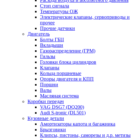
Расхода воздуха и абсолютного давления
Стоп сигнала
Температуры ОЖ
Электрические клапаны, сервоприводы и
прочее
Прочие датчики
Двигатель
Болты ГБЦ
Вкладыши
Газораспределение (ГРМ)
Гильзы
Головки блока цилиндров
Клапаны
Кольца поршневые
Опоры двигателя и КПП
Поршни
Валы
Масляная система
Коробки передач
VAG DSG7 (DQ200)
Audi S-tronic (DL501)
Кузовные детали
Амортизаторы капота и багажника
Брызговики
Клипсы, пистоны, саморезы и д.р. метизы