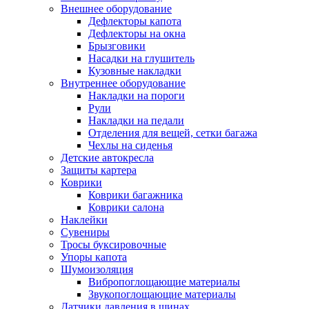
Внешнее оборудование
Дефлекторы капота
Дефлекторы на окна
Брызговики
Насадки на глушитель
Кузовные накладки
Внутреннее оборудование
Накладки на пороги
Рули
Накладки на педали
Отделения для вещей, сетки багажа
Чехлы на сиденья
Детские автокресла
Защиты картера
Коврики
Коврики багажника
Коврики салона
Наклейки
Сувениры
Тросы буксировочные
Упоры капота
Шумоизоляция
Вибропоглощающие материалы
Звукопоглощающие материалы
Датчики давления в шинах