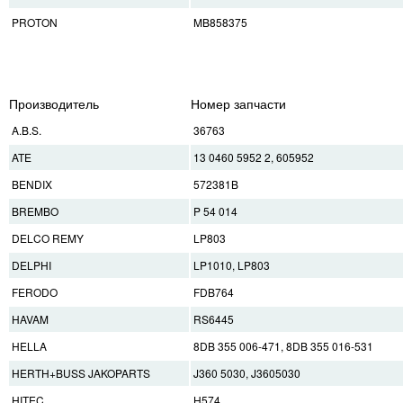
PROTON
MB858375
Производитель
Номер запчасти
A.B.S.
36763
ATE
13 0460 5952 2, 605952
BENDIX
572381B
BREMBO
P 54 014
DELCO REMY
LP803
DELPHI
LP1010, LP803
FERODO
FDB764
HAVAM
RS6445
HELLA
8DB 355 006-471, 8DB 355 016-531
HERTH+BUSS JAKOPARTS
J360 5030, J3605030
HITEC
H574