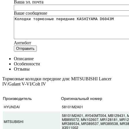
Ваша эл. почта
Ваше сообщение
Антибот
Отправить
Описание
Особенности
Отзывы
Тормозные колодки передние для: MITSUBISHI Lancer
IV/Galant V-VI/Colt IV
Производитель
Оригинальный номер
HYUNDAI
58101M2A01
58101M2A01, AY040MT004, MB129431, M
MB895072, MN102607, MR128181, MR12
MITSUBISHI
MR389534, MR389537, MR389538, MR38
X3511002