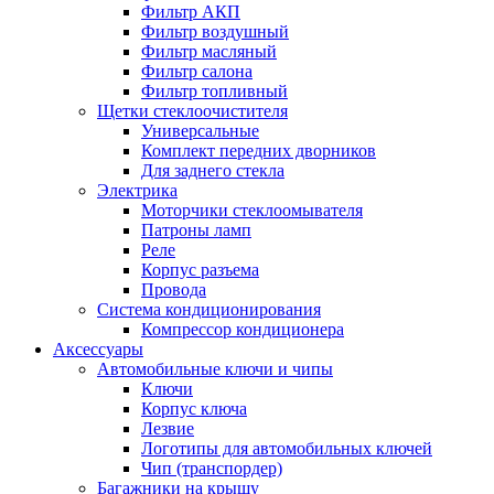
Фильтр АКП
Фильтр воздушный
Фильтр масляный
Фильтр салона
Фильтр топливный
Щетки стеклоочистителя
Универсальные
Комплект передних дворников
Для заднего стекла
Электрика
Моторчики стеклоомывателя
Патроны ламп
Реле
Корпус разъема
Провода
Система кондиционирования
Компрессор кондиционера
Аксессуары
Автомобильные ключи и чипы
Ключи
Корпус ключа
Лезвие
Логотипы для автомобильных ключей
Чип (транспордер)
Багажники на крышу