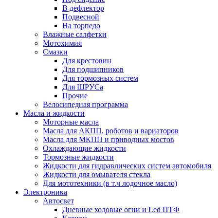
В дефлектор
Подвесной
На торпедо
Влажные салфетки
Мотохимия
Смазки
Для крестовин
Для подшипников
Для тормозных систем
Для ШРУСа
Прочие
Велосипедная программа
Масла и жидкости
Моторные масла
Масла для АКПП, роботов и вариаторов
Масла для МКПП и приводных мостов
Охлаждающие жидкости
Тормозные жидкости
Жидкости для гидравлических систем автомобиля
Жидкости для омывателя стекла
Для мототехники (в т.ч лодочное масло)
Электроника
Автосвет
Дневные ходовые огни и Led ПТФ