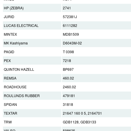
HP (ZEBRA)
2741
JURID
572381J
LUCAS ELECTRICAL
6111282
MINTEX
MDB1509
MK Kashiyama
D6043M-02
PAGID
T 0398
PEX
7218
QUINTON HAZELL
BP697
REMSA
460.02
ROADHOUSE
2460.02
ROULUNDS RUBBER
479181
SPIDAN
31818
TEXTAR
21647 160 0 5, 2164701
TRW
GDB1128, GDB3133
VALEO
598625