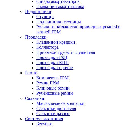
Опоры амортизаторов
Пыльники амортизатора
Подшипники
Ступицы
Подшипники ступицы
Ролики и натяжители приводных ремней и
ремней ГРМ
Прокладки
Клапанной крышки
Коллектора
Приемной трубы и глушителя
Прокладки ГБЦ
Прокладки КПП
Прокладки прочие
Ремни
Комплекты ГРМ
Ремни ГРМ
Клиновые ремни
Ручейковые ремни
Сальники
Маслосъемные колпачки
Сальники двигателя
Сальники разные
Система зажигания
Бегунки