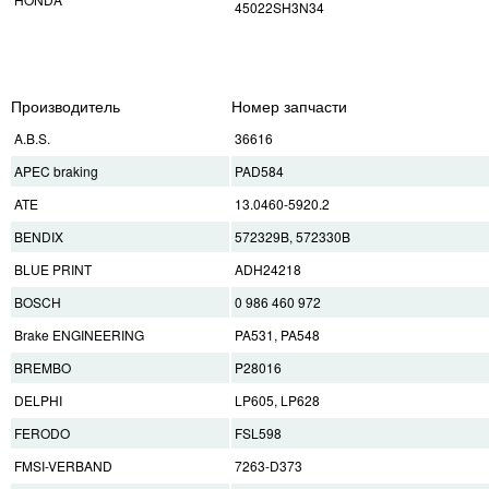
45022SH3N34
Производитель
Номер запчасти
A.B.S.
36616
APEC braking
PAD584
ATE
13.0460-5920.2
BENDIX
572329B, 572330B
BLUE PRINT
ADH24218
BOSCH
0 986 460 972
Brake ENGINEERING
PA531, PA548
BREMBO
P28016
DELPHI
LP605, LP628
FERODO
FSL598
FMSI-VERBAND
7263-D373