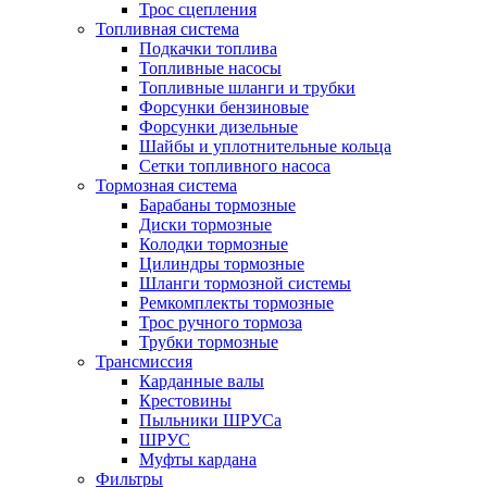
Трос сцепления
Топливная система
Подкачки топлива
Топливные насосы
Топливные шланги и трубки
Форсунки бензиновые
Форсунки дизельные
Шайбы и уплотнительные кольца
Сетки топливного насоса
Тормозная система
Барабаны тормозные
Диски тормозные
Колодки тормозные
Цилиндры тормозные
Шланги тормозной системы
Ремкомплекты тормозные
Трос ручного тормоза
Трубки тормозные
Трансмиссия
Карданные валы
Крестовины
Пыльники ШРУСа
ШРУС
Муфты кардана
Фильтры