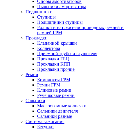
Опоры амортизаторов
Пыльники амортизатора
Подшипники
Ступицы
Подшипники ступицы
Ролики и натяжители приводных ремней и
ремней ГРМ
Прокладки
Клапанной крышки
Коллектора
Приемной трубы и глушителя
Прокладки ГБЦ
Прокладки КПП
Прокладки прочие
Ремни
Комплекты ГРМ
Ремни ГРМ
Клиновые ремни
Ручейковые ремни
Сальники
Маслосъемные колпачки
Сальники двигателя
Сальники разные
Система зажигания
Бегунки