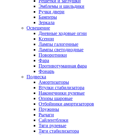
Решетки и заглушки
Эмблемы и шильдики
Ручки двери
Бамперы
Зеркала
Освещение
Дневные ходовые огни
Ксенон
Лампы галогенные
Лампы светодиодные
Поворотники
Фара
Противотуманная фара
Фонарь
Подвеска
Амортизаторы
Втулки стабилизатора
Наконечники рулевые
Опоры шаровые
Отбойники амортизаторов
Пружины
Рычаги
Сайлентблоки
Тяги рулевые
Тяги стабилизатора