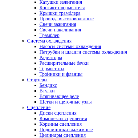
Катушки зажигания
Контакт прерывателя
Крышки трамблера
Провода высоковольтные
Свечи зажигания
Свечи накаливания
Трамблер
Система охлаждения
Насосы системы охлаждения
Патрубки и шланги системы охлаждения
Радиаторы
Расширительные бачки
Термостаты
Тройники и фланцы
Стартеры
Бендикс
Втулки
Втягивающее реле
Щетки и щеточные узлы
Сцепление
Диски сцепления
Комплекты сцепления
Корзины сцепления
Подшипники выжимные
Цилиндры сцепления