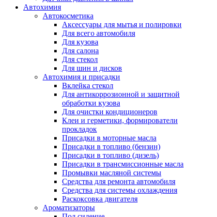
Автохимия
Автокосметика
Аксессуары для мытья и полировки
Для всего автомобиля
Для кузова
Для салона
Для стекол
Для шин и дисков
Автохимия и присадки
Вклейка стекол
Для антикоррозионной и защитной
обработки кузова
Для очистки кондиционеров
Клеи и герметики, формирователи
прокладок
Присадки в моторные масла
Присадки в топливо (бензин)
Присадки в топливо (дизель)
Присадки в трансмиссионные масла
Промывки масляной системы
Средства для ремонта автомобиля
Средства для системы охлаждения
Раскоксовка двигателя
Ароматизаторы
Под сидение