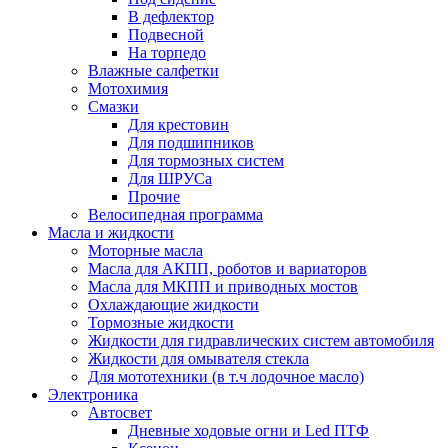
В дефлектор
Подвесной
На торпедо
Влажные салфетки
Мотохимия
Смазки
Для крестовин
Для подшипников
Для тормозных систем
Для ШРУСа
Прочие
Велосипедная программа
Масла и жидкости
Моторные масла
Масла для АКПП, роботов и вариаторов
Масла для МКПП и приводных мостов
Охлаждающие жидкости
Тормозные жидкости
Жидкости для гидравлических систем автомобиля
Жидкости для омывателя стекла
Для мототехники (в т.ч лодочное масло)
Электроника
Автосвет
Дневные ходовые огни и Led ПТФ