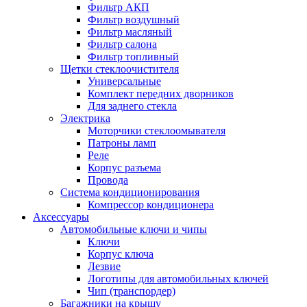
Фильтр АКП
Фильтр воздушный
Фильтр масляный
Фильтр салона
Фильтр топливный
Щетки стеклоочистителя
Универсальные
Комплект передних дворников
Для заднего стекла
Электрика
Моторчики стеклоомывателя
Патроны ламп
Реле
Корпус разъема
Провода
Система кондиционирования
Компрессор кондиционера
Аксессуары
Автомобильные ключи и чипы
Ключи
Корпус ключа
Лезвие
Логотипы для автомобильных ключей
Чип (транспордер)
Багажники на крышу