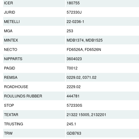
ICER
180755
JURID
572330J
METELLI
22-0236-1
MGA
253
MINTEX
MDB1374, MDB1525
NECTO
FD6526A, FD6526N
NIPPARTS
3604023
PAGID
T0012
REMSA
0229.02, 0371.02
ROADHOUSE
2229.02
ROULUNDS RUBBER
444781
STOP
572330S
TEXTAR
21322 15005, 2132201
TRUSTING
245.1
TRW
GDB763