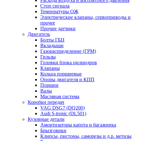
Расхода воздуха и абсолютного давления
Стоп сигнала
Температуры ОЖ
Электрические клапаны, сервоприводы и
прочее
Прочие датчики
Двигатель
Болты ГБЦ
Вкладыши
Газораспределение (ГРМ)
Гильзы
Головки блока цилиндров
Клапаны
Кольца поршневые
Опоры двигателя и КПП
Поршни
Валы
Масляная система
Коробки передач
VAG DSG7 (DQ200)
Audi S-tronic (DL501)
Кузовные детали
Амортизаторы капота и багажника
Брызговики
Клипсы, пистоны, саморезы и д.р. метизы