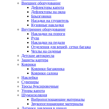
Внешнее оборудование
Дефлекторы капота
Дефлекторы на окна
Брызговики
Насадки на глушитель
Кузовные накладки
Внутреннее оборудование
Накладки на пороги
Рули
Накладки на педали
Отделения для вещей, сетки багажа
Чехлы на сиденья
Детские автокресла
Защиты картера
Коврики
Коврики багажника
Коврики салона
Наклейки
Сувениры
Тросы буксировочные
Упоры капота
Шумоизоляция
Вибропоглощающие материалы
Звукопоглощающие материалы
Датчики давления в шинах