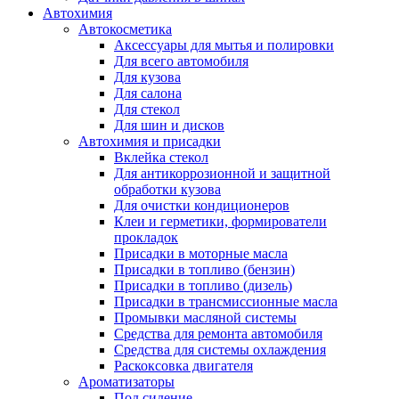
Автохимия
Автокосметика
Аксессуары для мытья и полировки
Для всего автомобиля
Для кузова
Для салона
Для стекол
Для шин и дисков
Автохимия и присадки
Вклейка стекол
Для антикоррозионной и защитной
обработки кузова
Для очистки кондиционеров
Клеи и герметики, формирователи
прокладок
Присадки в моторные масла
Присадки в топливо (бензин)
Присадки в топливо (дизель)
Присадки в трансмиссионные масла
Промывки масляной системы
Средства для ремонта автомобиля
Средства для системы охлаждения
Раскоксовка двигателя
Ароматизаторы
Под сидение