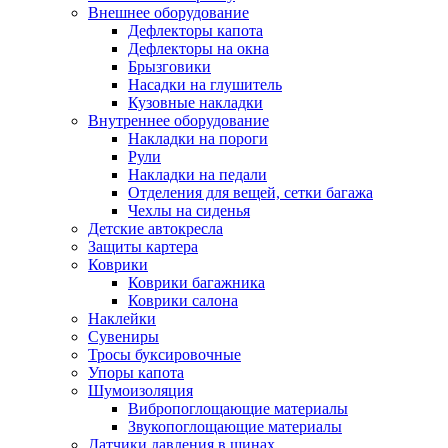
Внешнее оборудование
Дефлекторы капота
Дефлекторы на окна
Брызговики
Насадки на глушитель
Кузовные накладки
Внутреннее оборудование
Накладки на пороги
Рули
Накладки на педали
Отделения для вещей, сетки багажа
Чехлы на сиденья
Детские автокресла
Защиты картера
Коврики
Коврики багажника
Коврики салона
Наклейки
Сувениры
Тросы буксировочные
Упоры капота
Шумоизоляция
Вибропоглощающие материалы
Звукопоглощающие материалы
Датчики давления в шинах