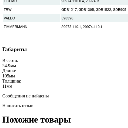
TEXTAR
20974 110 0 4, 2097401
TRW
GDB1217, GDB1305, GDB1522, GDB905
VALEO
598396
ZIMMERMANN
20973.110.1, 20974.110.1
Габариты
Высота:
54.9
мм
Длина:
105
мм
Толщина:
11
мм
Сообщения не найдены
Написать отзыв
Похожие товары