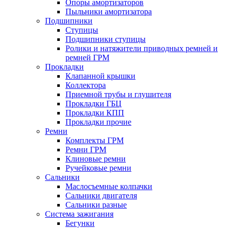
Опоры амортизаторов
Пыльники амортизатора
Подшипники
Ступицы
Подшипники ступицы
Ролики и натяжители приводных ремней и
ремней ГРМ
Прокладки
Клапанной крышки
Коллектора
Приемной трубы и глушителя
Прокладки ГБЦ
Прокладки КПП
Прокладки прочие
Ремни
Комплекты ГРМ
Ремни ГРМ
Клиновые ремни
Ручейковые ремни
Сальники
Маслосъемные колпачки
Сальники двигателя
Сальники разные
Система зажигания
Бегунки