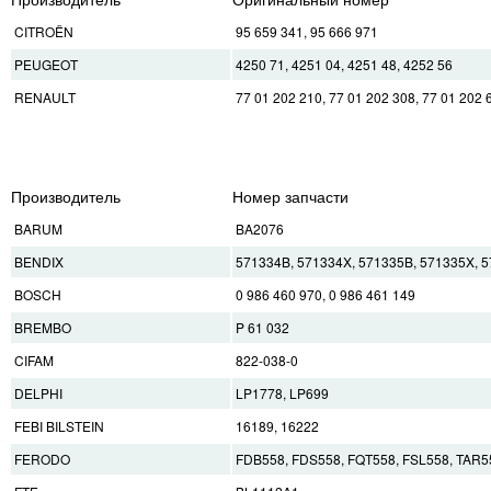
CITROËN
95 659 341, 95 666 971
PEUGEOT
4250 71, 4251 04, 4251 48, 4252 56
RENAULT
77 01 202 210, 77 01 202 308, 77 01 202 
Производитель
Номер запчасти
BARUM
BA2076
BENDIX
571334B, 571334X, 571335B, 571335X, 
BOSCH
0 986 460 970, 0 986 461 149
BREMBO
P 61 032
CIFAM
822-038-0
DELPHI
LP1778, LP699
FEBI BILSTEIN
16189, 16222
FERODO
FDB558, FDS558, FQT558, FSL558, TAR5