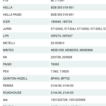
FTE
BL1112A1
HELLA
8DB 355 018-951
HELLA PAGID
8DB 355 018-951
ICER
180649, 180724
JURID
571334D, 571334J, 571335D, 571335J, 5
LPR
05P275, 05P307
METELLI
22-0038-0
MINTEX
MDB1339, MDB2555, MDB2868
NK
223728, 223928
PAGID
T6065
PEX
7.062, 7.062S
QUINTON HAZELL
BP454, BP752
REMSA
0144.06, 0144.50
ROADHOUSE
2144.06, 2144.50
sbs
1501223728, 1501223928