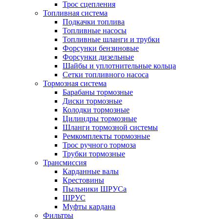
Трос сцепления
Топливная система
Подкачки топлива
Топливные насосы
Топливные шланги и трубки
Форсунки бензиновые
Форсунки дизельные
Шайбы и уплотнительные кольца
Сетки топливного насоса
Тормозная система
Барабаны тормозные
Диски тормозные
Колодки тормозные
Цилиндры тормозные
Шланги тормозной системы
Ремкомплекты тормозные
Трос ручного тормоза
Трубки тормозные
Трансмиссия
Карданные валы
Крестовины
Пыльники ШРУСа
ШРУС
Муфты кардана
Фильтры