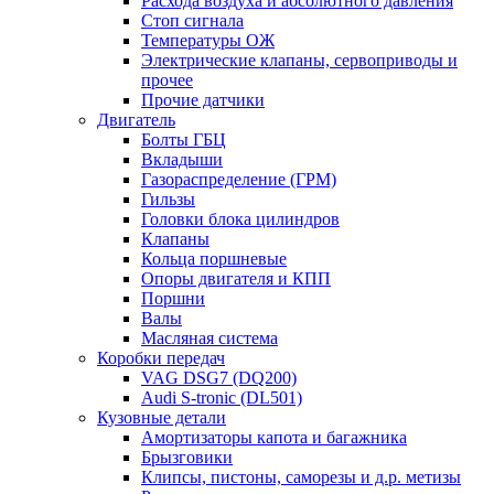
Расхода воздуха и абсолютного давления
Стоп сигнала
Температуры ОЖ
Электрические клапаны, сервоприводы и
прочее
Прочие датчики
Двигатель
Болты ГБЦ
Вкладыши
Газораспределение (ГРМ)
Гильзы
Головки блока цилиндров
Клапаны
Кольца поршневые
Опоры двигателя и КПП
Поршни
Валы
Масляная система
Коробки передач
VAG DSG7 (DQ200)
Audi S-tronic (DL501)
Кузовные детали
Амортизаторы капота и багажника
Брызговики
Клипсы, пистоны, саморезы и д.р. метизы