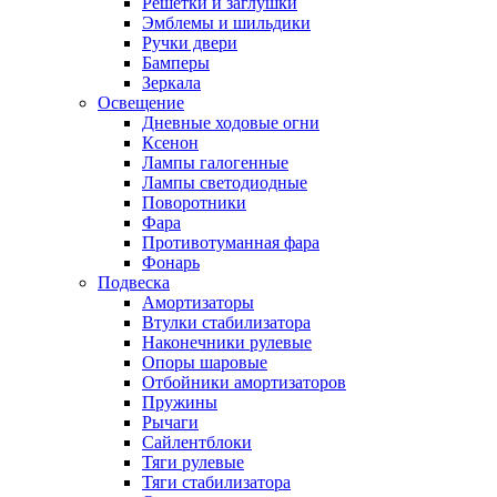
Решетки и заглушки
Эмблемы и шильдики
Ручки двери
Бамперы
Зеркала
Освещение
Дневные ходовые огни
Ксенон
Лампы галогенные
Лампы светодиодные
Поворотники
Фара
Противотуманная фара
Фонарь
Подвеска
Амортизаторы
Втулки стабилизатора
Наконечники рулевые
Опоры шаровые
Отбойники амортизаторов
Пружины
Рычаги
Сайлентблоки
Тяги рулевые
Тяги стабилизатора