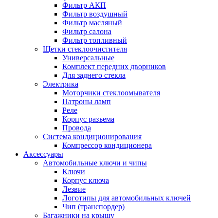
Фильтр АКП
Фильтр воздушный
Фильтр масляный
Фильтр салона
Фильтр топливный
Щетки стеклоочистителя
Универсальные
Комплект передних дворников
Для заднего стекла
Электрика
Моторчики стеклоомывателя
Патроны ламп
Реле
Корпус разъема
Провода
Система кондиционирования
Компрессор кондиционера
Аксессуары
Автомобильные ключи и чипы
Ключи
Корпус ключа
Лезвие
Логотипы для автомобильных ключей
Чип (транспордер)
Багажники на крышу