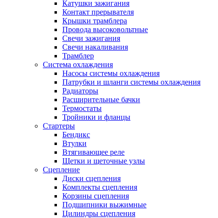
Катушки зажигания
Контакт прерывателя
Крышки трамблера
Провода высоковольтные
Свечи зажигания
Свечи накаливания
Трамблер
Система охлаждения
Насосы системы охлаждения
Патрубки и шланги системы охлаждения
Радиаторы
Расширительные бачки
Термостаты
Тройники и фланцы
Стартеры
Бендикс
Втулки
Втягивающее реле
Щетки и щеточные узлы
Сцепление
Диски сцепления
Комплекты сцепления
Корзины сцепления
Подшипники выжимные
Цилиндры сцепления