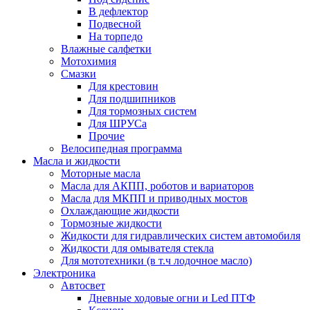
В дефлектор
Подвесной
На торпедо
Влажные салфетки
Мотохимия
Смазки
Для крестовин
Для подшипников
Для тормозных систем
Для ШРУСа
Прочие
Велосипедная программа
Масла и жидкости
Моторные масла
Масла для АКПП, роботов и вариаторов
Масла для МКПП и приводных мостов
Охлаждающие жидкости
Тормозные жидкости
Жидкости для гидравлических систем автомобиля
Жидкости для омывателя стекла
Для мототехники (в т.ч лодочное масло)
Электроника
Автосвет
Дневные ходовые огни и Led ПТФ