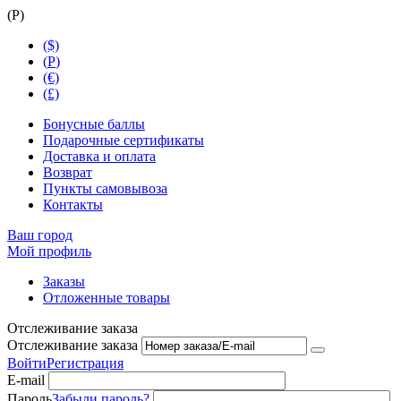
(
Р
)
($)
(
Р
)
(€)
(£)
Бонусные баллы
Подарочные сертификаты
Доставка и оплата
Возврат
Пункты самовывоза
Контакты
Ваш город
Мой профиль
Заказы
Отложенные товары
Отслеживание заказа
Отслеживание заказа
Войти
Регистрация
E-mail
Пароль
Забыли пароль?