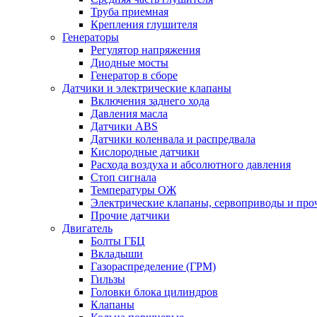
Труба приемная
Крепления глушителя
Генераторы
Регулятор напряжения
Диодные мосты
Генератор в сборе
Датчики и электрические клапаны
Включения заднего хода
Давления масла
Датчики ABS
Датчики коленвала и распредвала
Кислородные датчики
Расхода воздуха и абсолютного давления
Стоп сигнала
Температуры ОЖ
Электрические клапаны, сервоприводы и про
Прочие датчики
Двигатель
Болты ГБЦ
Вкладыши
Газораспределение (ГРМ)
Гильзы
Головки блока цилиндров
Клапаны