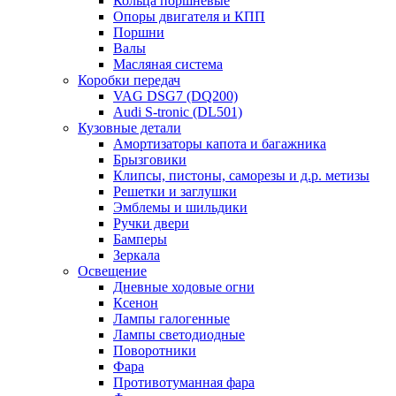
Кольца поршневые
Опоры двигателя и КПП
Поршни
Валы
Масляная система
Коробки передач
VAG DSG7 (DQ200)
Audi S-tronic (DL501)
Кузовные детали
Амортизаторы капота и багажника
Брызговики
Клипсы, пистоны, саморезы и д.р. метизы
Решетки и заглушки
Эмблемы и шильдики
Ручки двери
Бамперы
Зеркала
Освещение
Дневные ходовые огни
Ксенон
Лампы галогенные
Лампы светодиодные
Поворотники
Фара
Противотуманная фара