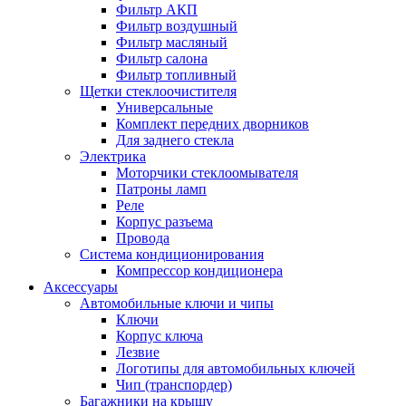
Фильтр АКП
Фильтр воздушный
Фильтр масляный
Фильтр салона
Фильтр топливный
Щетки стеклоочистителя
Универсальные
Комплект передних дворников
Для заднего стекла
Электрика
Моторчики стеклоомывателя
Патроны ламп
Реле
Корпус разъема
Провода
Система кондиционирования
Компрессор кондиционера
Аксессуары
Автомобильные ключи и чипы
Ключи
Корпус ключа
Лезвие
Логотипы для автомобильных ключей
Чип (транспордер)
Багажники на крышу