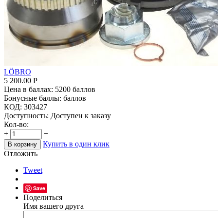
LÖBRO
5 200.00
Р
Цена в баллах:
5200 баллов
Бонусные баллы:
баллов
КОД:
303427
Доступность:
Доступен к заказу
Кол-во:
+
−
Купить в один клик
В корзину
Отложить
Tweet
Save
Поделиться
Имя вашего друга