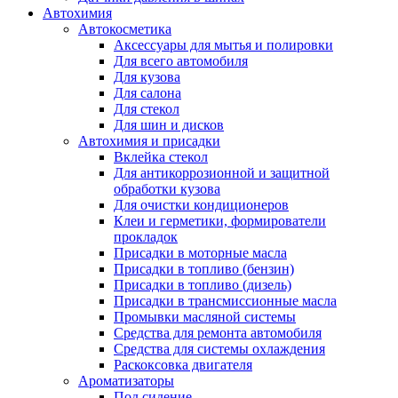
Автохимия
Автокосметика
Аксессуары для мытья и полировки
Для всего автомобиля
Для кузова
Для салона
Для стекол
Для шин и дисков
Автохимия и присадки
Вклейка стекол
Для антикоррозионной и защитной
обработки кузова
Для очистки кондиционеров
Клеи и герметики, формирователи
прокладок
Присадки в моторные масла
Присадки в топливо (бензин)
Присадки в топливо (дизель)
Присадки в трансмиссионные масла
Промывки масляной системы
Средства для ремонта автомобиля
Средства для системы охлаждения
Раскоксовка двигателя
Ароматизаторы
Под сидение