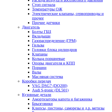
Расхода воздуха и абсолютного давления
Стоп сигнала
Температуры ОЖ
Электрические клапаны, сервоприводы и
прочее
Прочие датчики
Двигатель
Болты ГБЦ
Вкладыши
Газораспределение (ГРМ)
Гильзы
Головки блока цилиндров
Клапаны
Кольца поршневые
Опоры двигателя и КПП
Поршни
Валы
Масляная система
Коробки передач
VAG DSG7 (DQ200)
Audi S-tronic (DL501)
Кузовные детали
Амортизаторы капота и багажника
Брызговики
Клипсы, пистоны, саморезы и д.р. метизы