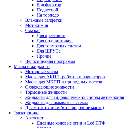
В дефлектор
Подвесной
На торпедо
Влажные салфетки
Мотохимия
Смазки
Для крестовин
Для подшипников
Для тормозных систем
Для ШРУСа
Прочие
Велосипедная программа
Масла и жидкости
Моторные масла
Масла для АКПП, роботов и вариаторов
Масла для МКПП и приводных мостов
Охлаждающие жидкости
Тормозные жидкости
Жидкости для гидравлических систем автомобиля
Жидкости для омывателя стекла
Для мототехники (в т.ч лодочное масло)
Электроника
Автосвет
Дневные ходовые огни и Led ПТФ