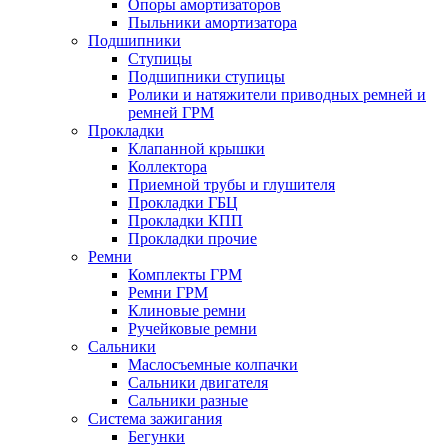
Опоры амортизаторов
Пыльники амортизатора
Подшипники
Ступицы
Подшипники ступицы
Ролики и натяжители приводных ремней и
ремней ГРМ
Прокладки
Клапанной крышки
Коллектора
Приемной трубы и глушителя
Прокладки ГБЦ
Прокладки КПП
Прокладки прочие
Ремни
Комплекты ГРМ
Ремни ГРМ
Клиновые ремни
Ручейковые ремни
Сальники
Маслосъемные колпачки
Сальники двигателя
Сальники разные
Система зажигания
Бегунки