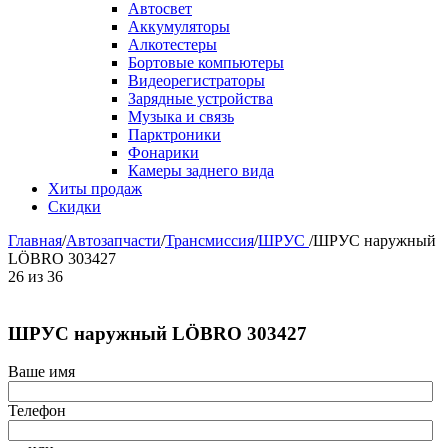
Автосвет
Аккумуляторы
Алкотестеры
Бортовые компьютеры
Видеорегистраторы
Зарядные устройства
Музыка и связь
Парктроники
Фонарики
Камеры заднего вида
Хиты продаж
Скидки
Главная
/
Автозапчасти
/
Трансмиссия
/
ШРУС
/
ШРУС наружный
LÖBRO 303427
26
из
36
ШРУС наружный LÖBRO 303427
Ваше имя
Телефон