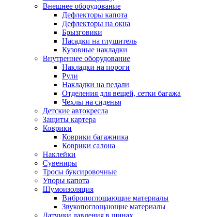
Внешнее оборудование
Дефлекторы капота
Дефлекторы на окна
Брызговики
Насадки на глушитель
Кузовные накладки
Внутреннее оборудование
Накладки на пороги
Рули
Накладки на педали
Отделения для вещей, сетки багажа
Чехлы на сиденья
Детские автокресла
Защиты картера
Коврики
Коврики багажника
Коврики салона
Наклейки
Сувениры
Тросы буксировочные
Упоры капота
Шумоизоляция
Вибропоглощающие материалы
Звукопоглощающие материалы
Датчики давления в шинах