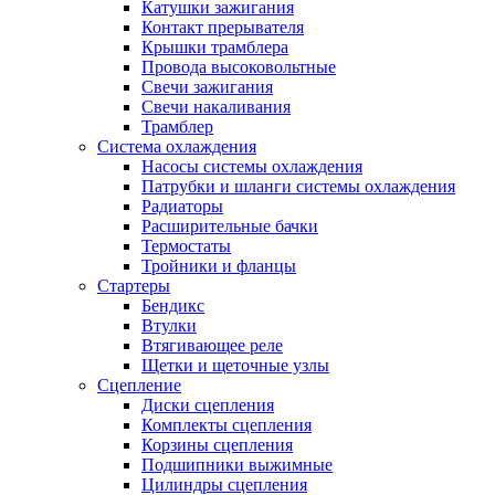
Катушки зажигания
Контакт прерывателя
Крышки трамблера
Провода высоковольтные
Свечи зажигания
Свечи накаливания
Трамблер
Система охлаждения
Насосы системы охлаждения
Патрубки и шланги системы охлаждения
Радиаторы
Расширительные бачки
Термостаты
Тройники и фланцы
Стартеры
Бендикс
Втулки
Втягивающее реле
Щетки и щеточные узлы
Сцепление
Диски сцепления
Комплекты сцепления
Корзины сцепления
Подшипники выжимные
Цилиндры сцепления