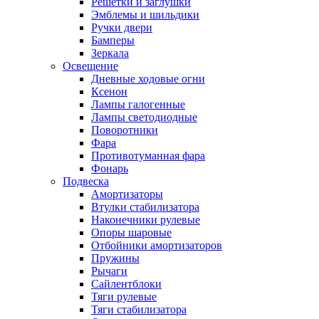
Решетки и заглушки
Эмблемы и шильдики
Ручки двери
Бамперы
Зеркала
Освещение
Дневные ходовые огни
Ксенон
Лампы галогенные
Лампы светодиодные
Поворотники
Фара
Противотуманная фара
Фонарь
Подвеска
Амортизаторы
Втулки стабилизатора
Наконечники рулевые
Опоры шаровые
Отбойники амортизаторов
Пружины
Рычаги
Сайлентблоки
Тяги рулевые
Тяги стабилизатора