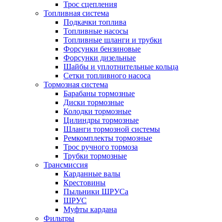
Трос сцепления
Топливная система
Подкачки топлива
Топливные насосы
Топливные шланги и трубки
Форсунки бензиновые
Форсунки дизельные
Шайбы и уплотнительные кольца
Сетки топливного насоса
Тормозная система
Барабаны тормозные
Диски тормозные
Колодки тормозные
Цилиндры тормозные
Шланги тормозной системы
Ремкомплекты тормозные
Трос ручного тормоза
Трубки тормозные
Трансмиссия
Карданные валы
Крестовины
Пыльники ШРУСа
ШРУС
Муфты кардана
Фильтры